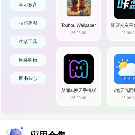
学习教育
拍照美图
Touhou Wallpaper
咔蓝交友平
26-08-08
26-08-0
Live HD动态壁纸
版
生活工具
网络购物
图书杂志
梦郎ai聊天手机版
当地天气雨
26-08-08
26-08-0
下载
安卓
APPS TOPIC