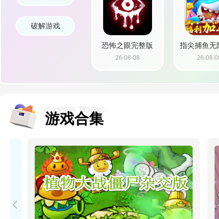
破解游戏
恐怖之眼完整版
指尖捕鱼无
26-08-08
26-08-0
(Eyes)
版
GAMES TOPIC
游戏合集