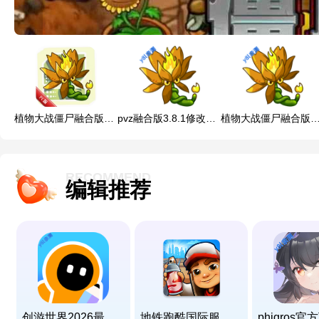
物
大
战
僵
尸
植物大战僵尸融合版二创pc下载安装
pvz融合版3.8.1修改器手机版下载
植物大战僵尸融合版修改器下载(PlantsVsZombi
融
合
版
RECOMMEND
编辑推荐
共
有
8
款
应
用
创游世界2026最新版下载
地铁跑酷国际服破解版下载(Subway Surf)