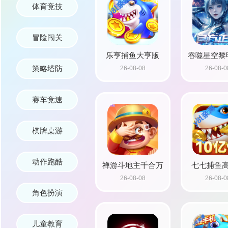
体育竞技
冒险闯关
乐亨捕鱼大亨版
吞噬星空黎明
策略塔防
26-08-08
26-08-0
折送满星
赛车竞速
棋牌桌游
动作跑酷
禅游斗地主千合万
七七捕鱼
26-08-08
26-08-0
象版本下载2026
角色扮演
儿童教育