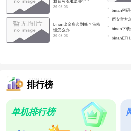
新官网地址是哪个？
26-08-03
binan
2
币安官方
binan出金多久到账？审核
binan
慢怎么办
定？
26-08-03
binan
TOP LIST
排行榜
单机排行榜