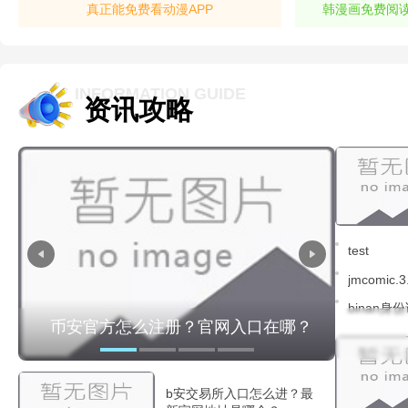
真正能免费看动漫APP
韩漫画免费阅
INFORMATION GUIDE
资讯攻略
test
jmcomic
载
binan
少
币安官方怎么注册？官网入口在哪？
b安交
b安交易所入口怎么进？最