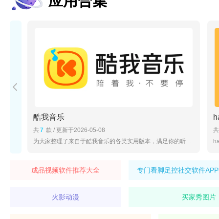
应用合集
酷我音乐
h
共
7
款 / 更新于2026-05-08
共
这里为大家整理出了很多种不需要充值影视vip也可轻松观看各个视频文件的手机APP，用户可以在这里自由的观影，轻松追剧不等待，还可直接免费下载观看，十分方便，有需要的用户不要错过哟！
为大家整理了来自于酷我音乐的各类实用版本，满足你的听歌需求，不论是酷我音乐手机版，亦或者是酷我音乐车机版，均可以在本页面免费下载体验。
h
1
成品视频软件推荐大全
专门看脚足控社交软件AP
火影动漫
买家秀图片