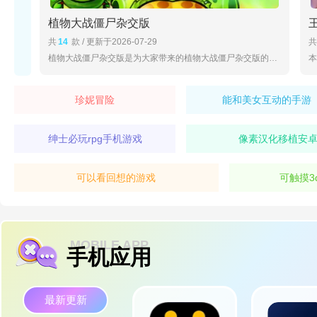
植物大战僵尸杂交版
共
14
款 / 更新于2026-07-29
共
心仪之作。
和平精英体验服手游独有的“吃鸡”模式将玩家置于一座岛屿上生存，通过探索、斗争和生存来获得胜利，这一模式为游戏带来了全新的体验和激动。游戏精心设计了移动端的操作界面，使得玩家可以轻松地进行射击、移动、开车等动作，在手机屏幕上实现与端游相似的操作感。和平精英体验服手游有着丰富的更新计划，定期推出新的地图、武器、皮肤以及活动等，保持了游戏的新鲜感和吸引力。
植物大战僵尸杂交版是为大家带来的植物大战僵尸杂交版的版本大全。这里包含了植物大战僵尸杂交版免费下载、植物大战僵尸杂交版手机下载等内容。还有同类型的游戏推荐！
植物大战僵尸杂交版闪退怎么办
延续经典横版竞速乐趣；<
赛马娘跑酷游戏手机版
融合萌系养成与速度激情；<
高跟鞋
跑酷之旅！
1.把你的输入法改成英文的
1
珍妮冒险
能和美女互动的手游
2.不要开全屏模式
。
3.下载最新的版本
3
绅士必玩rpg手机游戏
像素汉化移植安
可以看回想的游戏
可触摸3
二
MOBILE APP
1
手机应用
2
3
4
最新更新