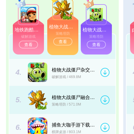
植物大战僵尸融合版二创内置菜单(PlantsVsZombiesRH-Mod)v3.8.1
地铁跑酷国际服破解版下载(Subway Surf)v3.67.0
植物大战僵尸杂交版重制版手机版下载v0.25.5
策略塔防
破解游戏
策略塔防
查看
查看
查看
3
植物大战僵尸杂交版破解版手机下载(Plants vs Zombies Super Hybrid)v0.25.5.0
4.
破解游戏
/ 469.8M
植物大战僵尸融合版高数带我飞内置MOD菜单(PlantsVsZombiesRH-Mod)v3.8.1
5.
策略塔防
/ 571.0M
捕鱼大咖手游下载安装正版v155
6.
棋牌桌游
/ 803.1M