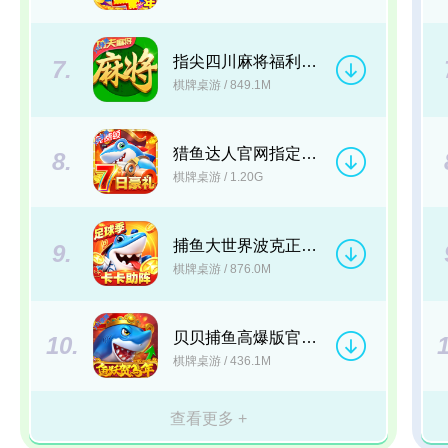
指尖四川麻将福利回馈最新版本v7.20.861
7.
棋牌桌游
/ 849.1M
猎鱼达人官网指定安卓版本v3.9.2.1
8.
棋牌桌游
/ 1.20G
捕鱼大世界波克正版v6.02.10
9.
棋牌桌游
/ 876.0M
贝贝捕鱼高爆版官方正式版下载v1.0.20049
10.
棋牌桌游
/ 436.1M
查看更多 +