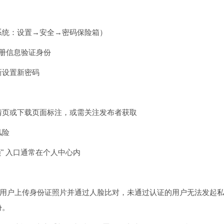
系统：设置→安全→密码保险箱）
注册信息验证身份
新设置新密码
情页或下载页面标注，或需关注发布者获取
风险
锁" 入口通常在个人中心内
求新用户上传身份证照片并通过人脸比对，未通过认证的用户无法发起
份。