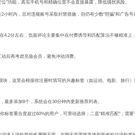
模糊定位”功能，真实手机号和精确位置不会直接暴露，降低骚扰风险。
在2小时内，且对违规账号采取封禁措施，但仍有少数“照骗”和广告号
维持在4.2分左右，负面评论主要集中在付费诱导和匹配算法不够精准上
实互动后再考虑充值会员，避免冲动消费。
广场”模块，这里会根据你注册时填写的兴趣标签（如运动、电影、旅行）
标签，最多添加8个，系统会在30分钟内更新推荐列表。
与你标签重合度超过60%的用户，可滑动选择；二是“精准匹配”，需要
标签词进入该标签的专属聊天室，在聊天室里能直接和所有标注该标签