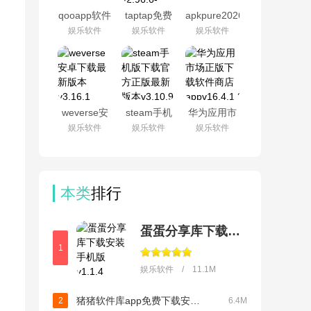
qooapp软件
taptap免费
apkpure2026
商店官方正
下载最新版
最新版本
娱乐软件
娱乐软件
娱乐软件
版v9.3.0
本v2.96.6-
v3.20.7005
rel.100600
weverse安
steam手机
华为应用市
卓下载最新
版下载官方
场正版下载
娱乐软件
娱乐软件
娱乐软件
版本v3.16.1
正版最新版
软件商店
本v3.10.9
appv16.4.1.301
本类
排行
蛋蛋分享库下载安装手机版
1
娱乐软件 / 11.1M
猪猪软件库app免费下载安装v3.4
2
6.4M