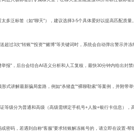
置太多泛标签（如“聊天”），建议选择3-5个具体爱好以提高匹配质量
送超过3次“转账”“投资”“赌博”等关键词时，系统会自动弹出警示并冻
一键举报”，后台会结合AI语义分析和人工复核，最快30分钟内给出封禁
短视频形式讲解最新骗局套路，例如“杀猪盘”“裸聊勒索”等案例，并附带
且认证等级分为普通和高级（高级需绑定手机号+人脸+银行卡信息），
码或密码，若遇到自称“客服”要求转账解冻账号的，请立即在设置-帮