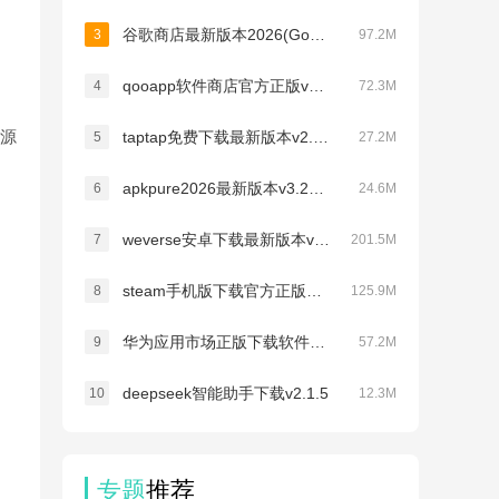
谷歌商店最新版本2026(Google Play 商店)v51.9.17
3
97.2M
qooapp软件商店官方正版v9.3.0
4
72.3M
资源
taptap免费下载最新版本v2.96.6-rel.100600
5
27.2M
apkpure2026最新版本v3.20.7005
6
24.6M
weverse安卓下载最新版本v3.16.1
7
201.5M
steam手机版下载官方正版最新版本v3.10.9
8
125.9M
华为应用市场正版下载软件商店appv16.4.1.301
9
57.2M
deepseek智能助手下载v2.1.5
10
12.3M
专题
推荐