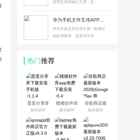
管理文件的核心工具，后
覆
华为手机文件互传APP下载安装v1.0.18官方版
华为手机文件互传不是一款独立
的应用程序，而是华为手
，
度
能
热门
推荐
蛋蛋分享库
猪猪软件库
谷歌商店最
下载安装手
app免费下
新版本
娱乐软件
娱乐软件
娱乐软件
机版v1.1.4
载安装v3.4
2026(Google
Play 商
店)v51.9.17