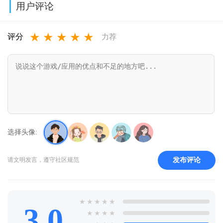
用户评论
v6.02.10
v1.39.0
v8.1.0.0
单
★
★
★
★
★
(Township)v36.
评分
力荐
选择头像:
发布评论
请文明发言，遵守社区规范
★
★
★
★
★
3.0
★
★
★
★