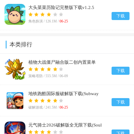
大头菜菜历险记完整版下载v1.2.5
下载
角色扮演 /
126.1M
/
06-25
本类排行
植物大战僵尸融合版二创内置菜单
(PlantsVsZombiesRH-Mod)v3.7
下载
策略塔防 /
555.5M
/
06-09
地铁跑酷国际服破解版下载(Subway
Surf)v3.65.0
下载
破解游戏 /
241.5M
/
06-25
元气骑士2026破解版全无限下载(Soul
Knight)v8.2.0
下载