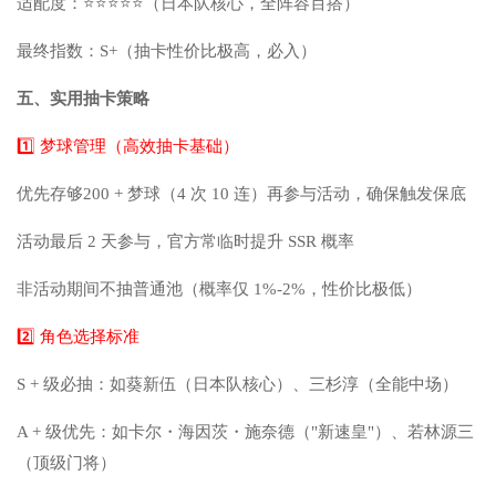
适配度：⭐⭐⭐⭐⭐（日本队核心，全阵容百搭）
最终指数：S+（抽卡性价比极高，必入）
五、实用抽卡策略
1️⃣ 梦球管理（高效抽卡基础）
优先存够200 + 梦球（4 次 10 连）再参与活动，确保触发保底
活动最后 2 天参与，官方常临时提升 SSR 概率
非活动期间不抽普通池（概率仅 1%-2%，性价比极低）
2️⃣ 角色选择标准
S + 级必抽：如葵新伍（日本队核心）、三杉淳（全能中场）
A + 级优先：如卡尔・海因茨・施奈德（"新速皇"）、若林源三
（顶级门将）