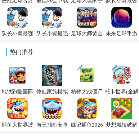
任性足球官方
最佳球会下载
足球大玩家手
队长小翼最强
下载v0.26.0
官方正版
游官方版
十一人九游版
v2.9.114
v1.230.3
本v7.0.1
队长小翼最强
队长小翼最强
足球大师黄金
未来足球手游
11人官方下载
十一人最新版
一代官方版下
赛前补给最新
热门推荐
最新版v7.0.1
本下载v7.0.1
载安装v12.1.0
版v3.4
地铁跑酷国际
修仙家族模拟
植物大战僵尸
托卡世界(全解
服破解版下载
器内置作弊菜
杂交版重制版
锁版
(Subway
单折相思
手机版下载
本)2026v1.133
捕鱼大世界波
海王捕鱼安卓
姚记捕鱼2026
梦想城镇破解
Surf)v3.65.0
v10.1.3
v0.23.0.0
克正版
版本官方下载
最新版官方版
版内置修改菜