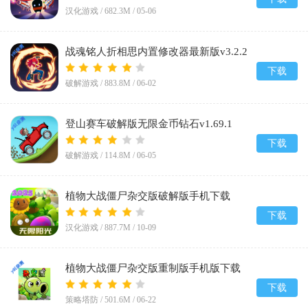
汉化游戏 /
682.3M
/
05-06
战魂铭人折相思内置修改器最新版v3.2.2
下载
破解游戏 /
883.8M
/
06-02
登山赛车破解版无限金币钻石v1.69.1
下载
破解游戏 /
114.8M
/
06-05
植物大战僵尸杂交版破解版手机下载
(Plants vs Zombies Super Hybrid)v3.12
下载
汉化游戏 /
887.7M
/
10-09
植物大战僵尸杂交版重制版手机版下载
v0.23.0.0
下载
策略塔防 /
501.6M
/
06-22