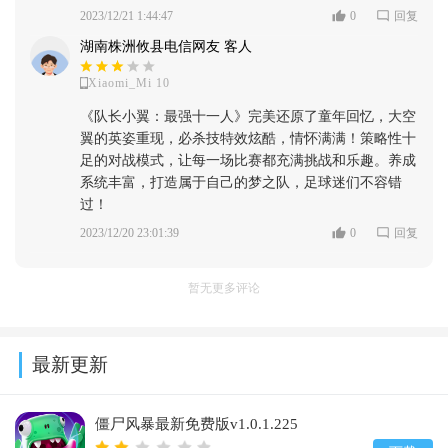
2023/12/21 1:44:47
0
回复
湖南株洲攸县电信网友 客人
Xiaomi_Mi 10
《队长小翼：最强十一人》完美还原了童年回忆，大空
翼的英姿重现，必杀技特效炫酷，情怀满满！策略性十
足的对战模式，让每一场比赛都充满挑战和乐趣。养成
系统丰富，打造属于自己的梦之队，足球迷们不容错
过！
2023/12/20 23:01:39
0
回复
暂无更多评论
最新更新
僵尸风暴最新免费版v1.0.1.225