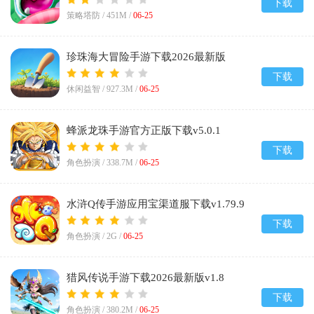
下载
策略塔防 /
451M
/
06-25
珍珠海大冒险手游下载2026最新版
v1.0.26010901.260109
下载
休闲益智 /
927.3M
/
06-25
蜂派龙珠手游官方正版下载v5.0.1
下载
角色扮演 /
338.7M
/
06-25
水浒Q传手游应用宝渠道服下载v1.79.9
下载
角色扮演 /
2G
/
06-25
猎风传说手游下载2026最新版v1.8
下载
角色扮演 /
380.2M
/
06-25