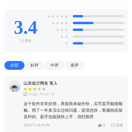
★
★
★
★
★
3.4
★
★
★
★
★
★
★
★
★
5人评分
★
全部
好评
中评
差评
山东临沂网友 客人
Google_Pixel_10
这个软件非常好用，界面简单操作快，买币卖币都很顺
畅。用了一年多没出过啥问题，提现也快，客服响应挺
及时的。新手也能很快上手，强烈推荐
2026/7/3 18:41:09
0
回复