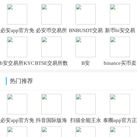
必安app官方免
必安币交易所
BNBUSDT交易
新币bi安交易
费下载安装
appv3.18.4官
所最新版
软件手机版
2026年最新版
方版
2026v3.18.4
v3.18.4
b安交易所KYC
BTSE交易所数
B安
binance买币卖
v3.18.4
APP下载官方
字货币App官
Launchpool下
币官方软件下
热门推荐
版v3.18.4
方版(比特币交
载安装2026最
载v3.18.4
易)v3.18.4
新版v3.18.4
必安app官方免
抖音国际版海
扫描全能王永
泰圈app官方正
费下载安装
外版下载
久免费版
版下载v1.0.3