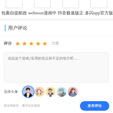
2026年最新版
(TikTok)v46.3.3
v7.28.7.2806250008
包裹自提邮政
webtoon漫画中
抖音极速版正
多闪app官方版
v3.18.4
最新版本
文版下载v3.9.8
版官方下载红
下载最新版
用户评论
2026(中邮E
包软件
v39.9.0_39900
★
★
★
★
★
通)v3.1.3.7
v39.9.0_39900300
评分
力荐
选择头像:
发布评论
请文明发言，遵守社区规范