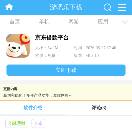
游吧乐下载
首页
单机
网游
应用
资讯
合集
京东借款平台
大小：54.1M
时间：2026-05-27 17:46
性质：免费
版本：v8.2.10
立即下载
更新内容
新增和优化了多项产品功能，邀你体验～
软件介绍
评论
(3)
金融理财
京东