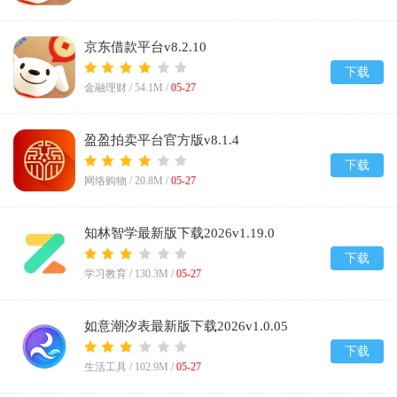
京东借款平台v8.2.10
下载
金融理财 /
54.1M
/
05-27
盈盈拍卖平台官方版v8.1.4
下载
网络购物 /
20.8M
/
05-27
知林智学最新版下载2026v1.19.0
下载
学习教育 /
130.3M
/
05-27
如意潮汐表最新版下载2026v1.0.05
下载
生活工具 /
102.9M
/
05-27