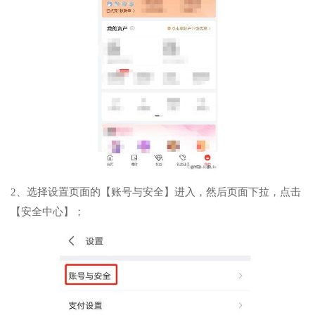
2、选择设置页面的【账号与安全】进入，然后页面下拉，点击
【安全中心】；