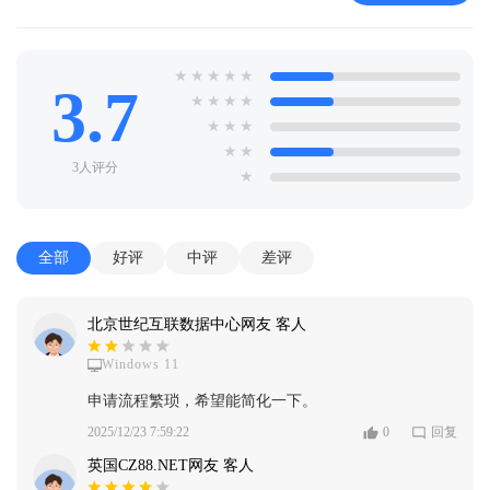
★
★
★
★
★
3.7
★
★
★
★
★
★
★
★
★
3人评分
★
全部
好评
中评
差评
北京世纪互联数据中心网友 客人
Windows 11
申请流程繁琐，希望能简化一下。
2025/12/23 7:59:22
0
回复
英国CZ88.NET网友 客人