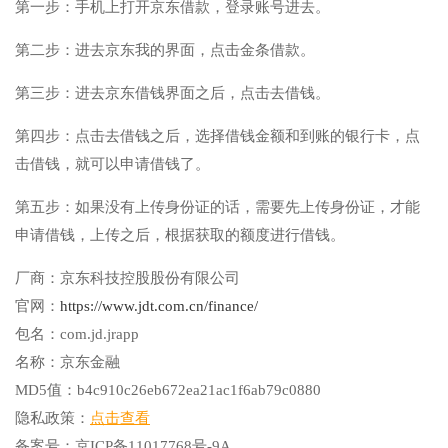
第一步：手机上打开京东借款，登录账号进去。
第二步：进去京东我的界面，点击金条借款。
第三步：进去京东借钱界面之后，点击去借钱。
第四步：点击去借钱之后，选择借钱金额和到账的银行卡，点
击借钱，就可以申请借钱了。
第五步：如果没有上传身份证的话，需要先上传身份证，才能
申请借钱，上传之后，根据获取的额度进行借钱。
厂商：
京东科技控股股份有限公司
官网：
https://www.jdt.com.cn/finance/
包名：
com.jd.jrapp
名称：
京东金融
MD5值：
b4c910c26eb672ea21ac1f6ab79c0880
隐私政策：
点击查看
备案号：
京ICP备11017768号-9A