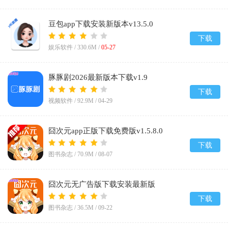
豆包app下载安装新版本v13.5.0
下载
娱乐软件 /
330.6M
/
05-27
豚豚剧2026最新版本下载v1.9
下载
视频软件 /
92.9M
/
04-29
囧次元app正版下载免费版v1.5.8.0
下载
图书杂志 /
70.9M
/
08-07
囧次元无广告版下载安装最新版
2026v1.5.8.0
下载
图书杂志 /
36.5M
/
09-22