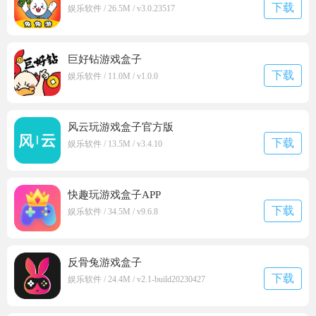
下载
娱乐软件 / 26.5M / v3.0.23517
巨好钻游戏盒子
下载
娱乐软件 / 11.0M / v1.0.0
风云玩游戏盒子官方版
下载
娱乐软件 / 13.5M / v3.4.10
快趣玩游戏盒子APP
下载
娱乐软件 / 34.5M / v9.6.8
反骨兔游戏盒子
下载
娱乐软件 / 24.4M / v2.1-build20230427