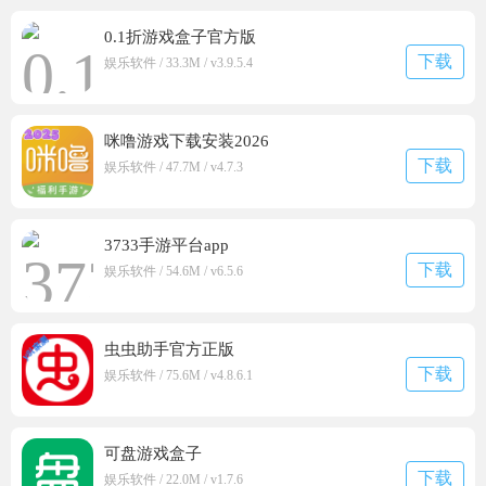
0.1折游戏盒子官方版
下载
娱乐软件 / 33.3M / v3.9.5.4
咪噜游戏下载安装2026
下载
娱乐软件 / 47.7M / v4.7.3
3733手游平台app
下载
娱乐软件 / 54.6M / v6.5.6
虫虫助手官方正版
下载
娱乐软件 / 75.6M / v4.8.6.1
可盘游戏盒子
下载
娱乐软件 / 22.0M / v1.7.6