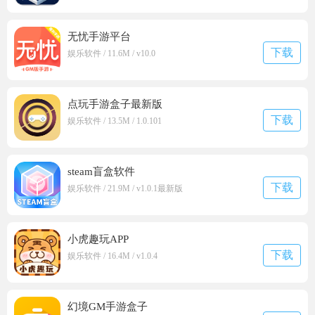
无忧手游平台
下载
娱乐软件 / 11.6M / v10.0
点玩手游盒子最新版
下载
娱乐软件 / 13.5M / 1.0.101
steam盲盒软件
下载
娱乐软件 / 21.9M / v1.0.1最新版
小虎趣玩APP
下载
娱乐软件 / 16.4M / v1.0.4
幻境GM手游盒子