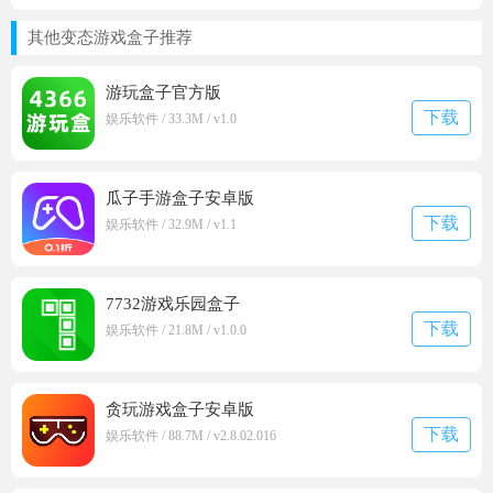
其他变态游戏盒子推荐
游玩盒子官方版
下载
娱乐软件 / 33.3M / v1.0
瓜子手游盒子安卓版
下载
娱乐软件 / 32.9M / v1.1
7732游戏乐园盒子
下载
娱乐软件 / 21.8M / v1.0.0
贪玩游戏盒子安卓版
下载
娱乐软件 / 88.7M / v2.8.02.016