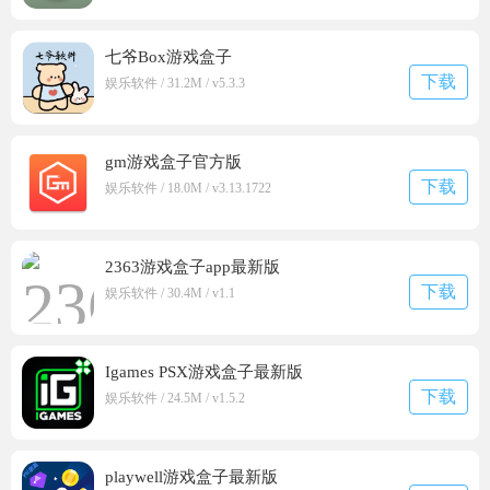
七爷Box游戏盒子
下载
娱乐软件 / 31.2M / v5.3.3
gm游戏盒子官方版
下载
娱乐软件 / 18.0M / v3.13.1722
2363游戏盒子app最新版
下载
娱乐软件 / 30.4M / v1.1
Igames PSX游戏盒子最新版
下载
娱乐软件 / 24.5M / v1.5.2
playwell游戏盒子最新版