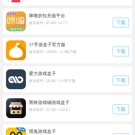
咪噜折扣充值平台
下载
娱乐软件 / 45.4M / v4.7.3
37手游盒子官方版
下载
娱乐软件 / 143KB / v1.0客户端
爱力游戏盒子
下载
娱乐软件 / 28.4M / v1.0官方版
黑铁游戏铺游戏盒子
下载
娱乐软件 / 22.1M / v3.8.4.1
氓兔游戏盒子