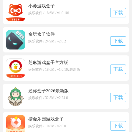
小券游戏盒子
下载
娱乐软件 / 18.6M / v1.0.101
奇玩盒子软件
下载
娱乐软件 / 24.9M / v2.0.2
芝麻游戏盒子官方版
下载
娱乐软件 / 18.6M / v1.0.102最新版
迷你盒子2026最新版
下载
娱乐软件 / 32.8M / v2.24.6
捞金乐园游戏盒子
下载
娱乐软件 / 10.8M / v2.0.0