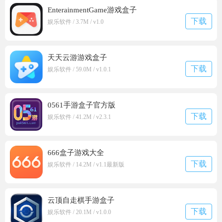
EnterainmentGame游戏盒子
下载
娱乐软件 / 3.7M / v1.0
天天云游游戏盒子
下载
娱乐软件 / 59.0M / v1.0.1
0561手游盒子官方版
下载
娱乐软件 / 41.2M / v2.3.1
666盒子游戏大全
下载
娱乐软件 / 14.2M / v1.1最新版
云顶自走棋手游盒子
下载
娱乐软件 / 20.1M / v1.0.0