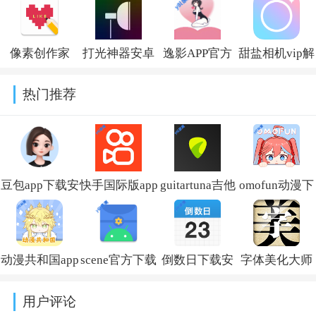
版下载v1.2
APP官方版
付费下载v2.5.2
相机胶片滤镜
v1.0.2
软件v6.3.2
像素创作家
打光神器安卓
逸影APP官方
甜盐相机vip解
appv1.0.8
版下载安装
正版下载v1.3
锁版最新版本
热门推荐
iSoftBoxv6.2.4
v10.2.10
最新版
豆包app下载安
快手国际版app
guitartuna吉他
omofun动漫下
装新版本
免费下载安装
调音器下载免
载最新版
v14.5.0
(Kwai)v13.6.40.545802
费版v7.97.0
v1.1.73
动漫共和国app
scene官方下载
倒数日下载安
字体美化大师
免费下载最新
最新版v9.4.9
卓版v3.6.61
回归版v8.14.3
用户评论