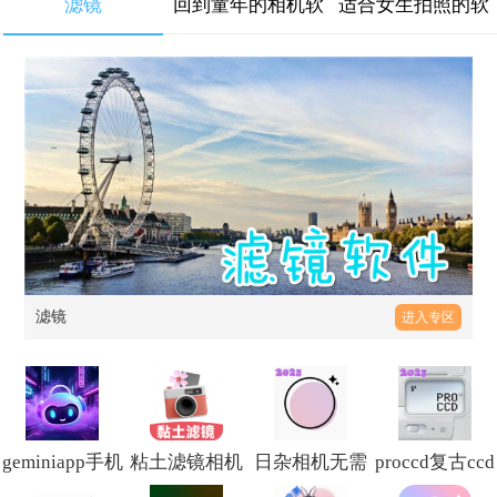
滤镜
回到童年的相机软
适合女生拍照的软
件
件大全
滤镜
进入专区
geminiapp手机
粘土滤镜相机
日杂相机无需
proccd复古ccd