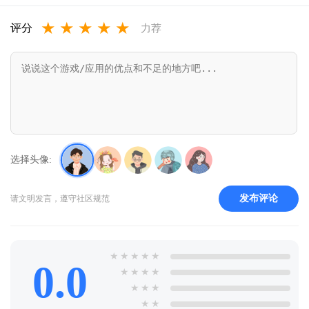
版v1.0.0.8
★
★
★
★
★
评分
力荐
选择头像:
发布评论
请文明发言，遵守社区规范
★
★
★
★
★
0.0
★
★
★
★
★
★
★
★
★