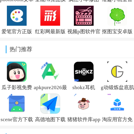
版v2026.30.02
背景专业版
官方正版下载
方下载安卓版
v1.0.0官方版
v1.2
v1.0.1
爱笔官方正版
红彩网最新版
视频p图软件官
抠图宝安卓版
v1.3安装包
下载2026v1.0
方版v1.0.0
v16.60
热门推荐
瓜子影视免费
apkpure2026最
shokz耳机
g动锻炼盆底肌
下载2026官方
新版本
appv5.9.2最新
appv6.1.3最新
最新版v3.0.4.8
v3.20.75
版
版
scene官方下载
高德地图下载
猪猪软件库app
淘应用官方免
最新版v9.3.12
导航2026最新
免费下载安装
费下载安装