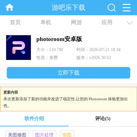
游吧乐下载
首页
单机
网游
应用
资讯
合集
photoroom安卓版
大小：110.7M
时间：2026-07-21 18:34
性质：免费
版本：v2026.30.02
立即下载
更新内容
本次更新添加了新的功能并改进了稳定性,让您的 Photoroom 体验更加出
色。
软件介绍
评论
(5)
美图修图
图片处理
抠图