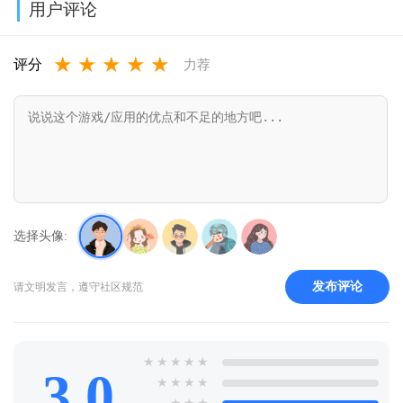
用户评论
版安装
v3.4
2026v1.6.0
★
★
★
★
★
v16.21.0.2010
评分
力荐
选择头像:
发布评论
请文明发言，遵守社区规范
★
★
★
★
★
3.0
★
★
★
★