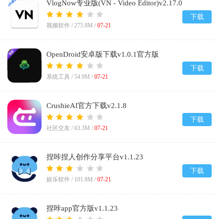
VlogNow专业版(VN - Video Editor)v2.17.0
下载
视频软件 /
275.8M
/
07-21
OpenDroid安卓版下载v1.0.1官方版
下载
系统工具 /
54.9M
/
07-21
CrushieAI官方下载v2.1.8
下载
社区交友 /
63.3M
/
07-21
捏咔捏人创作分享平台v1.1.23
下载
娱乐软件 /
101.8M
/
07-21
捏咔app官方版v1.1.23