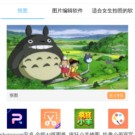
抠图
图片编辑软件
适合女生拍照的软
件大全
抠图
进入专区
photoroom安卓
全能AI抠图换
疯狂小羊修图
绘趣小画室官