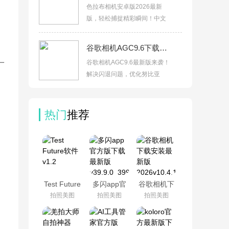
色拉布相机安卓版2026最新
版，轻松捕捉精彩瞬间！中文
谷歌相机AGC9.6下载最新版v9.6.080.695519101.19安卓版
一
谷歌相机AGC9.6最新版来袭！
解决闪退问题，优化努比亚
热门
推荐
Test Future
多闪app官
谷歌相机下
软件v1.2
方版下载最
载安装最新
拍照美图
拍照美图
拍照美图
新版
版
v39.9.0_39900300
2026v10.4.117.936816638.