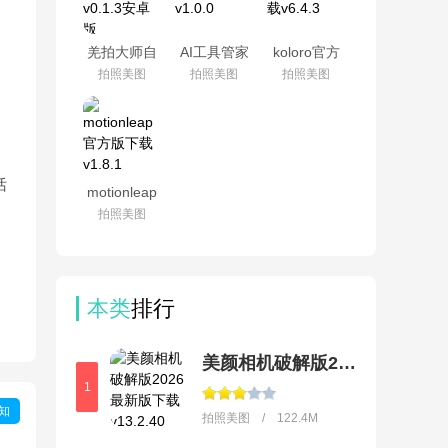
羌拍大师自
AI工具管家
koloro官方
拍神器
官方版
最新版下载
拍照美图
拍照美图
拍照美图
v0.1.3安卓
v1.0.0
v6.4.3
版
话
motionleap
官方版下载
拍照美图
v1.8.1
本类
排行
美颜相机破解版2026最新版下载
1
知
拍照美图 / 122.4M