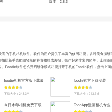
秀秀
版本：
2.8.3
常受欢迎的手机相机软件。软件为用户提供了丰富的修图功能，多种美食滤镜
连拍照新手也能很轻松的将食物拍成海报，操作起来非常的简单，让你随
。Foodie软件怎么开启镜像模式功能打开手机的Foodie软件，点击上面
的设置选项。最后点击开启镜像模式功能即可。
foodie相机官方版下载最
foodie官方下载安装
新版本2026v8.2.2
v8.2.2
下载大小：243.3M
下载大小：243.3M
今日水印相机免费下载
ToonApp漫画相机专业
安装最新版本v3.0.425.4
版解锁v3.5.18