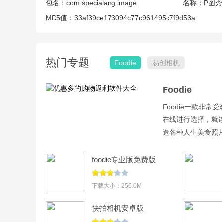
包名：
com.specialang.image
名称：
P图
MD5值：
33af39ce173094c77c961495c7f9d53a
热门专题
Foodie
易创相机
Foodie
Foodie一款非
在线进行选择，就
造各种人生美食照片
点图标。点击上面
foodie专业版免费版
v7.4.46
下载大小：256.0M
快拍相机安卓版
v1.1.6.105