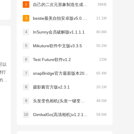
自己的二次元形象制造生成器v1.02
2
38KB
bestie最美自拍安卓版v5.0.5.0
3
21.1M
InSunny会员破解版v1.1.1.1
4
80.8M
Mikuture软件中文版v3.3.5
5
50.2M
Test Future软件v1.2
6
22M
可以
便打
snapBridge官方最新版本2026v2.13.3
7
65.4M
的三
摄影酱官方版v2.3.1
8
20.1M
头发变色相机(头发一键变色)v3.9.8安卓版
9
48.5M
GimbalGo(高清相机)v1.2.13手机版
10
58.6M