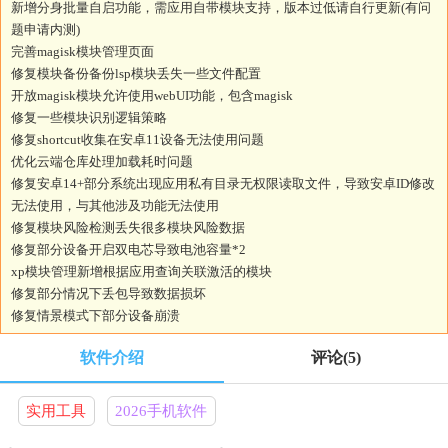
新增分身批量自启功能，需应用自带模块支持，版本过低请自行更新(有问
题申请内测)
完善magisk模块管理页面
修复模块备份备份lsp模块丢失一些文件配置
开放magisk模块允许使用webUI功能，包含magisk
修复一些模块识别逻辑策略
修复shortcut收集在安卓11设备无法使用问题
优化云端仓库处理加载耗时问题
修复安卓14+部分系统出现应用私有目录无权限读取文件，导致安卓ID修改
无法使用，与其他涉及功能无法使用
修复模块风险检测丢失很多模块风险数据
修复部分设备开启双电芯导致电池容量*2
xp模块管理新增根据应用查询关联激活的模块
修复部分情况下丢包导致数据损坏
修复情景模式下部分设备崩溃
软件介绍
评论
(5)
实用工具
2026手机软件