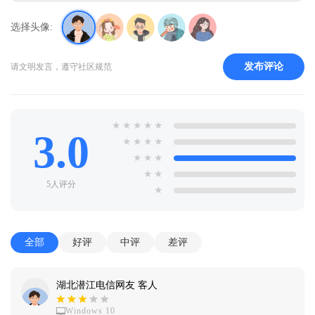
选择头像:
发布评论
请文明发言，遵守社区规范
★
★
★
★
★
3.0
★
★
★
★
★
★
★
★
★
5人评分
★
全部
好评
中评
差评
湖北潜江电信网友 客人
Windows 10