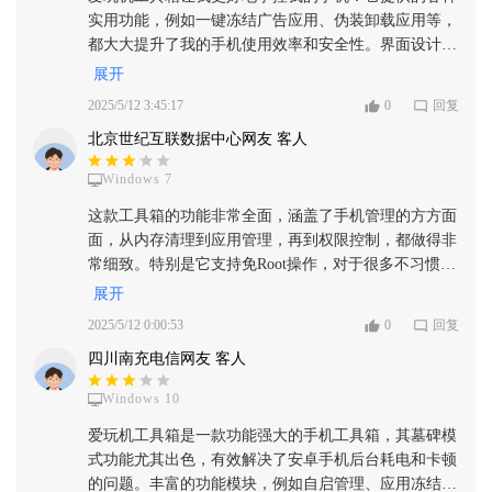
实用功能，例如一键冻结广告应用、伪装卸载应用等，
都大大提升了我的手机使用效率和安全性。界面设计也
很人性化，操作起来非常流畅。对于追求手机性能和隐
展开
私的用户来说，这是必备神器！
2025/5/12 3:45:17
0
回复
北京世纪互联数据中心网友 客人
Windows 7
这款工具箱的功能非常全面，涵盖了手机管理的方方面
面，从内存清理到应用管理，再到权限控制，都做得非
常细致。特别是它支持免Root操作，对于很多不习惯
Root的用户来说非常友好。而且体积小巧，不占用太多
展开
手机空间，这让我非常满意。
2025/5/12 0:00:53
0
回复
四川南充电信网友 客人
Windows 10
爱玩机工具箱是一款功能强大的手机工具箱，其墓碑模
式功能尤其出色，有效解决了安卓手机后台耗电和卡顿
的问题。丰富的功能模块，例如自启管理、应用冻结、