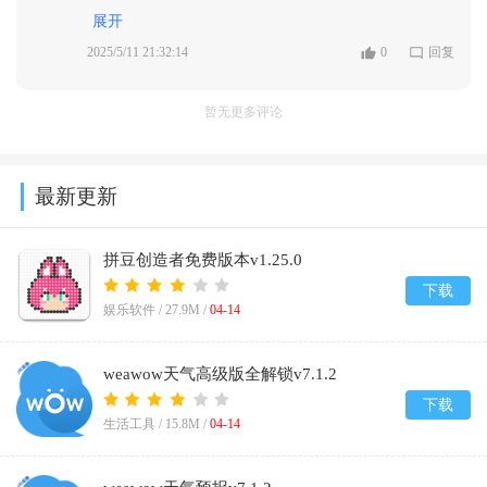
广告查杀等，都非常实用，提升了我的手机使用体验。
展开
界面简洁直观，操作方便，即使是新手也能轻松上手。
2025/5/11 21:32:14
0
回复
强烈推荐！
暂无更多评论
最新更新
拼豆创造者免费版本v1.25.0
下载
娱乐软件 /
27.9M
/
04-14
weawow天气高级版全解锁v7.1.2
下载
生活工具 /
15.8M
/
04-14