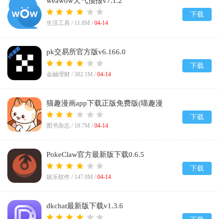
weawow天气预报v7.1.2
下载
生活工具 /
11.8M
/
04-14
pk交易所官方版v6.166.0
下载
金融理财 /
382.1M
/
04-14
猫趣漫画app下载正版免费版(喵趣漫
画)v5.0.0
下载
图书杂志 /
18.7M
/
04-14
PokeClaw官方最新版下载0.6.5
下载
娱乐软件 /
147.0M
/
04-14
dkchat最新版下载v1.3.6