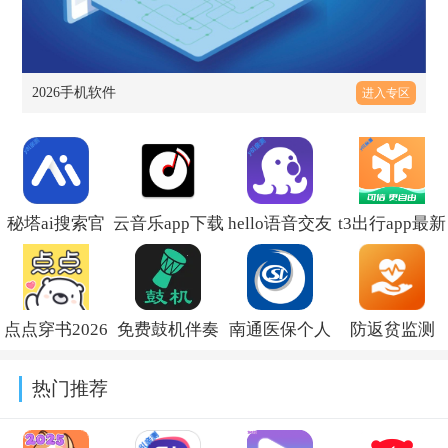
2026手机软件
进入专区
秘塔ai搜索官
云音乐app下载
hello语音交友
t3出行app最新
方下载v2.7.0
最新版v2.5.3
软件v7.98.0
版本v4.5.1
点点穿书2026
免费鼓机伴奏
南通医保个人
防返贫监测
最新版下载安
软件下载v9.6.8
缴费查询
2026官方版
热门推荐
装v3.9.4.9
2026v1.12.4
v2.3.13