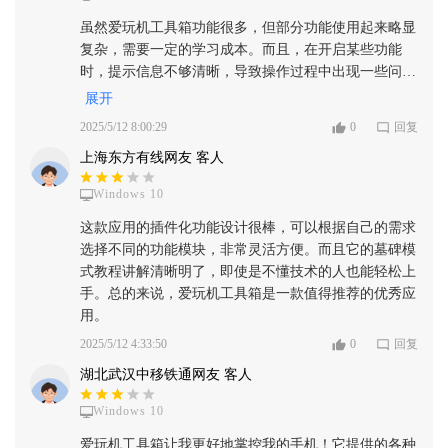
虽然爱玩机工具箱功能很多，但部分功能使用起来略显
复杂，需要一定的学习成本。而且，在开启某些功能
时，提示信息不够清晰，导致操作过程中出现一些问
题。希望开发者能优化用户体验，简化操作流程，并提
展开
升提示信息的清晰度。
2025/5/12 8:00:29
0
回复
上海东方有线网友 客人
Windows 10
这款应用的插件化功能设计很棒，可以根据自己的需求
选择不同的功能模块，非常灵活方便。而且它的墓碑模
式教程讲解清晰明了，即使是不懂技术的人也能轻松上
手。总的来说，爱玩机工具箱是一款值得推荐的优秀应
用。
2025/5/12 4:33:50
0
回复
湖北武汉中移铁通网友 客人
Windows 10
爱玩机工具箱让我更好地掌控我的手机！它提供的各种