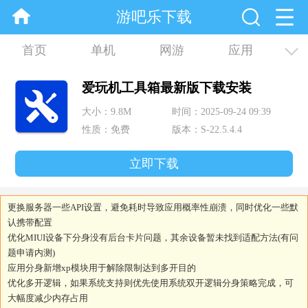
游吧乐下载
首页
单机
网游
应用
资讯
合集
爱玩机工具箱最新版下载安装
大小：9.8M
时间：2025-09-24 09:39
性质：免费
版本：S-22.5.4.4
立即下载
更换服务器一些API设置，避免耗时导致应用概率性崩溃，同时优化一些默
认携带配置
优化MIUI设备下分身没有后台卡片问题，其余设备暂未找到适配方法(有问
题申请内测)
应用分身新增xp模块用于解除限制达到多开目的
优化多开逻辑，如果系统支持则优先使用系统双开逻辑分身策略完成，可
大幅度减少内存占用