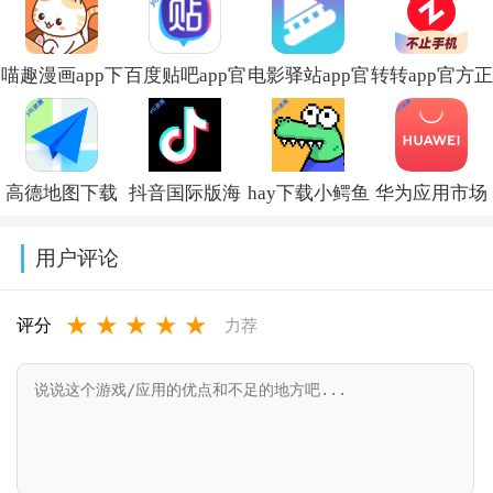
喵趣漫画app下
百度贴吧app官
电影驿站app官
转转app官方正
载小说免费安
方下载
方最新版本免
版下载2026最
装v5.0.0
v22.5.1.0
费下载v2.0.0
新版本v12.6.0
高德地图下载
抖音国际版海
hay下载小鳄鱼
华为应用市场
导航2026最新
外版下载
中文版v8.53.0
正版下载软件
用户评论
版安装
(TikTok)v44.7.15
商店
★
★
★
★
★
v16.13.0.2011
appv16.2.1.300
评分
力荐