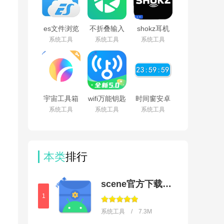
(260400-
947936219)
es文件浏览
不折叠输入
shokz耳机
器安卓版官
法安卓版
appv5.9.2最
系统工具
系统工具
系统工具
方下载(ES
v3.5.2
新版
File
Explorer)v4.5.8.0
宇宙工具箱
wifi万能钥匙
时间窗安卓
破解vip版下
下载安装
版下载安装
系统工具
系统工具
系统工具
载安装
2026最新版
v1.8.3
v2.9.3
v5.2.20
本类
排行
scene官方下载最新版
1
系统工具 / 7.3M