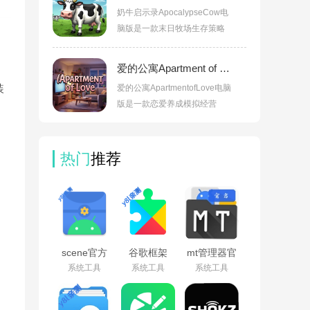
奶牛启示录ApocalypseCow电
脑版是一款末日牧场生存策略
爱的公寓Apartment of Love电脑版最新版v1.0官方版
装
爱的公寓ApartmentofLove电脑
版是一款恋爱养成模拟经营
热门
推荐
scene官方
谷歌框架
mt管理器官
下载最新版
app下载安
方正版安装
系统工具
系统工具
系统工具
v9.4.1
装最新版
2026最新版
(Google
v2.26.7
Play 服
务)v26.28.31