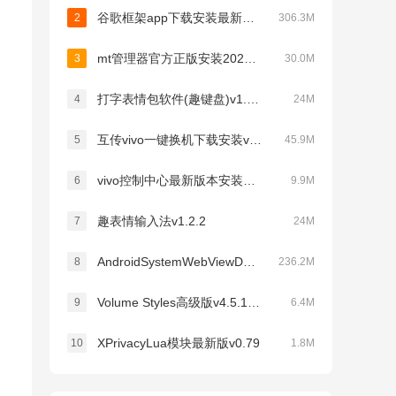
谷歌框架app下载安装最新版(Google Play 服务)v26.28.31 (260400-947936219)
2
306.3M
mt管理器官方正版安装2026最新版v2.26.7
3
30.0M
打字表情包软件(趣键盘)v1.2.2
4
24M
互传vivo一键换机下载安装v7.2.0.6
5
45.9M
vivo控制中心最新版本安装包v1.9
6
9.9M
趣表情输入法v1.2.2
7
24M
AndroidSystemWebViewDev开发者版v150.0.7838.2
8
236.2M
Volume Styles高级版v4.5.1最新版
9
6.4M
XPrivacyLua模块最新版v0.79
10
1.8M