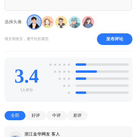
选择头像:
发布评论
请文明发言，遵守社区规范
★
★
★
★
★
3.4
★
★
★
★
★
★
★
★
★
5人评分
★
全部
好评
中评
差评
浙江金华网友 客人