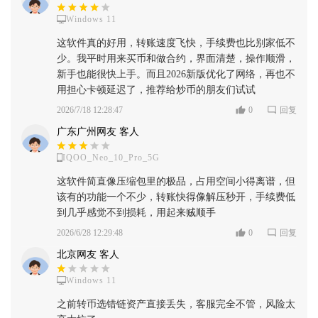
Windows 11
这软件真的好用，转账速度飞快，手续费也比别家低不
少。我平时用来买币和做合约，界面清楚，操作顺滑，
新手也能很快上手。而且2026新版优化了网络，再也不
用担心卡顿延迟了，推荐给炒币的朋友们试试
2026/7/18 12:28:47
0
回复
广东广州网友 客人
IQOO_Neo_10_Pro_5G
这软件简直像压缩包里的极品，占用空间小得离谱，但
该有的功能一个不少，转账快得像解压秒开，手续费低
到几乎感觉不到损耗，用起来贼顺手
2026/6/28 12:29:48
0
回复
北京网友 客人
Windows 11
之前转币选错链资产直接丢失，客服完全不管，风险太