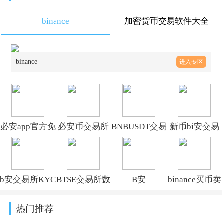
binance
加密货币交易软件大全
binance
进入专区
必安app官方免
必安币交易所
BNBUSDT交易
新币bi安交易
费下载安装
appv3.18.4官
所最新版
软件手机版
2026年最新版
方版
2026v3.18.4
v3.18.4
b安交易所KYC
BTSE交易所数
B安
binance买币卖
v3.18.4
APP下载官方
字货币App官
Launchpool下
币官方软件下
热门推荐
版v3.18.4
方版(比特币交
载安装2026最
载v3.18.4