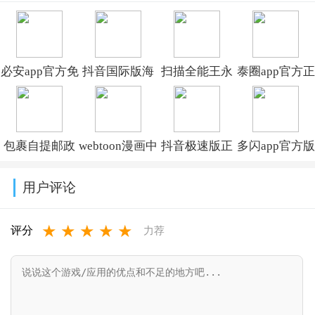
易)v3.18.4
新版v3.18.4
必安app官方免
抖音国际版海
扫描全能王永
泰圈app官方正
费下载安装
外版下载
久免费版
版下载v1.0.3
2026年最新版
(TikTok)v46.3.3
v7.28.7.2806250008
包裹自提邮政
webtoon漫画中
抖音极速版正
多闪app官方版
v3.18.4
最新版本
文版下载v3.9.8
版官方下载红
下载最新版
用户评论
2026(中邮E
包软件
v39.9.0_39900
★
★
★
★
★
通)v3.1.3.7
v39.9.0_39900300
评分
力荐