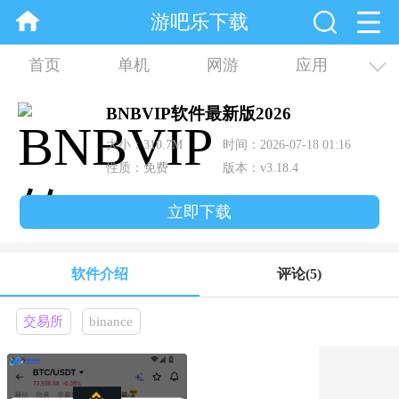
游吧乐下载
首页
单机
网游
应用
资讯
合集
BNBVIP软件最新版2026
大小：310.7M
时间：2026-07-18 01:16
性质：免费
版本：v3.18.4
立即下载
软件介绍
评论
(5)
交易所
binance