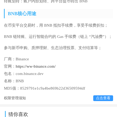
转账划转：账户内部划转、跨平台提币转出 BNB
BNB核心用途
在币安平台交易时，用 BNB 抵扣手续费，享受手续费折扣；
BNB 链转账、运行智能合约的 Gas 手续费（链上 “汽油费”）；
参与新币申购、质押理财、生态治理投票、支付结算等；
厂商：
Binance
官网：
https://ww-binance.com/
包名：
com.binance.dev
名称：
BNB
MD5值：
8529791e1c9a4be869b22d36509594df
权限管理须知
点击查看
猜你喜欢