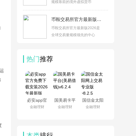
规模靠前的境外虚拟货币
币鞍交易所官方最新版2026v3.18.4
H
币鞍交易所官方最新版2026是
全球交易量规模领先的中心
热门
推荐
 运
与
必安app官
国美易卡平
国信金太阳
方免费下载
台(美易借
网上交易专
金融理财
金融理财
金融理财
安装2026年
钱)v6.2.4
业版v8.2.5
最新版
v3.18.4
度
本类
排行