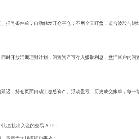
托、括号条件单，自动触发开仓平仓，不用全天盯盘，适合波段与短
；同时开放活期理财计划，闲置资产可存入赚取利息，盘活账户内闲
间延迟；持仓页面自动汇总总资产、浮动盈亏、历史成交账单，每一
卢比直接出入金的交易 APP；
善，多年无大规模盗币事故；