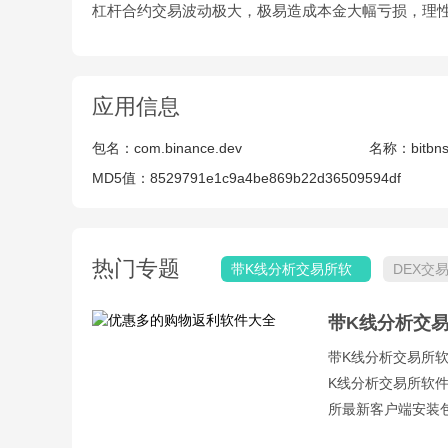
杠杆合约交易波动极大，极易造成本金大幅亏损，理
应用信息
包名：
com.binance.dev
名称：
bitb
MD5值：
8529791e1c9a4be869b22d36509594df
热门专题
带K线分析交易所软
DEX交
件大全
带K线分析交
带K线分析交易所
K线分析交易所软件
所最新客户端安装