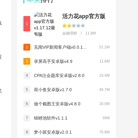
活力花app官方版
线
1
金融理财 / 11.8M
见闻VIP新闻客户端v0.0.1清爽版
2
51.2M
置
录屏高手安卓版v4.9
3
11.6M
CPA注会题库安卓版v2.8.0
4
18.4M
荷小鱼安卓版v1.7.0
5
46.7M
笔
做个截图王安卓版v4.8.0
6
16.0M
锦鲤池软件v1.1.1
7
36M
梦小斑安卓版v2.0.1
8
76.8M