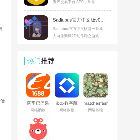
资产交易平台 APP，常被
Sadiubus官方中文版v02081
带
Sadiubus官方中文版是一款成
人向像素风2D动作独立游戏
热门
推荐
来便
阿里巴巴采
ibox数字藏
matchesfashion
购批发平台
品交易平台
官方中文版
网络购物
网络购物
网络购物
1688v12.13.0.0
appv1.3.07
v2.10.2