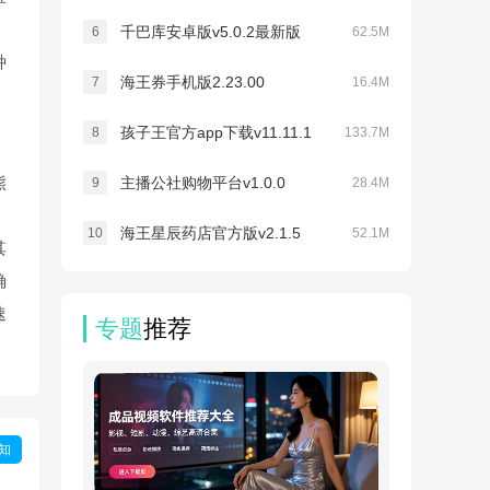
千巴库安卓版v5.0.2最新版
6
62.5M
种
海王券手机版2.23.00
7
16.4M
孩子王官方app下载v11.11.1
8
133.7M
熊
主播公社购物平台v1.0.0
9
28.4M
海王星辰药店官方版v2.1.5
10
52.1M
其
确
速
专题
推荐
知