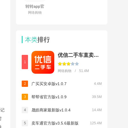
转转app官
方正版下载
网络购物
2026最新版
本v12.13.0
本类
排行
优信二手车直卖网卖车
1
网络购物 / 51.4M
广买买安卓版v1.0.7
2
4.4M
帮帮省官方版v1.0.9
3
39.5M
晰记
晟皓商家最新版v1.0.4
4
14.4M
时
卖车通官方版v3.5.6最新版
5
125.4M
推