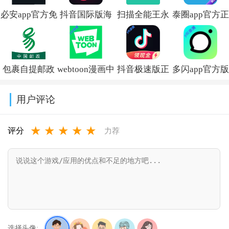
必安app官方免
抖音国际版海
扫描全能王永
泰圈app官方正
费下载安装
外版下载
久免费版
版下载v1.0.3
2026年最新版
(TikTok)v46.3.3
v7.28.7.2806250008
包裹自提邮政
webtoon漫画中
抖音极速版正
多闪app官方版
v3.18.4
最新版本
文版下载v3.9.8
版官方下载红
下载最新版
用户评论
2026(中邮E
包软件
v39.9.0_39900
★
★
★
★
★
通)v3.1.3.7
v39.9.0_39900300
评分
力荐
选择头像: