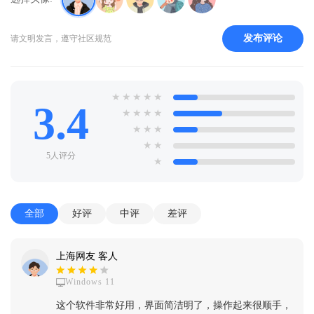
发布评论
请文明发言，遵守社区规范
★
★
★
★
★
3.4
★
★
★
★
★
★
★
★
★
5人评分
★
全部
好评
中评
差评
上海网友 客人
Windows 11
这个软件非常好用，界面简洁明了，操作起来很顺手，