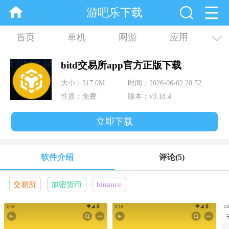
游吧乐下载
首页
单机
网游
应用
资讯
合集
bitd交易所app官方正版下载
大小：317.0M
时间：2026-06-02 20:52
性质：免费
版本：v3.18.4
立即下载
软件介绍
评论
(5)
交易所
加密货币
binance