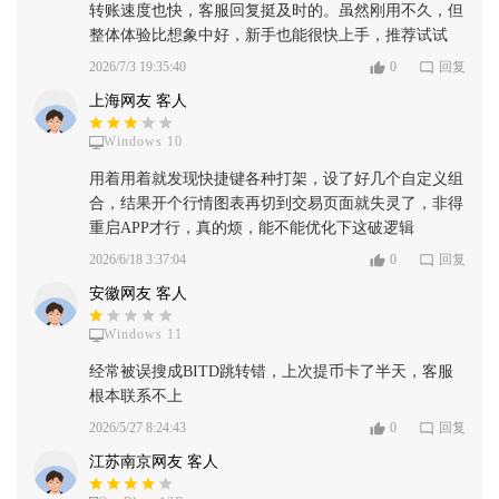
转账速度也快，客服回复挺及时的。虽然刚用不久，但
整体体验比想象中好，新手也能很快上手，推荐试试
2026/7/3 19:35:40
0
回复
上海网友 客人
Windows 10
用着用着就发现快捷键各种打架，设了好几个自定义组
合，结果开个行情图表再切到交易页面就失灵了，非得
重启APP才行，真的烦，能不能优化下这破逻辑
2026/6/18 3:37:04
0
回复
安徽网友 客人
Windows 11
经常被误搜成BITD跳转错，上次提币卡了半天，客服
根本联系不上
2026/5/27 8:24:43
0
回复
江苏南京网友 客人