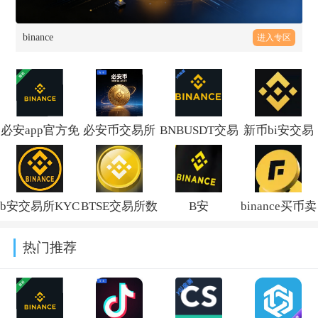
binance
进入专区
必安app官方免
必安币交易所
BNBUSDT交易
新币bi安交易
费下载安装
appv3.18.4官
所最新版
软件手机版
2026年最新版
方版
2026v3.18.4
v3.18.4
b安交易所KYC
BTSE交易所数
B安
binance买币卖
v3.18.4
APP下载官方
字货币App官
Launchpool下
币官方软件下
热门推荐
版v3.18.4
方版(比特币交
载安装2026最
载v3.18.4
易)v3.18.4
新版v3.18.4