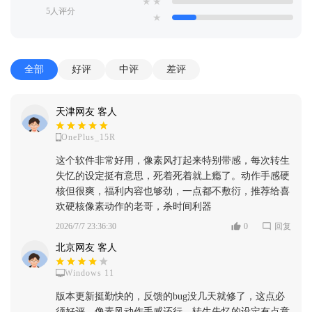
★
★
5人评分
★
全部
好评
中评
差评
天津网友 客人
OnePlus_15R
这个软件非常好用，像素风打起来特别带感，每次转生
失忆的设定挺有意思，死着死着就上瘾了。动作手感硬
核但很爽，福利内容也够劲，一点都不敷衍，推荐给喜
欢硬核像素动作的老哥，杀时间利器
2026/7/7 23:36:30
0
回复
北京网友 客人
Windows 11
版本更新挺勤快的，反馈的bug没几天就修了，这点必
须好评。像素风动作手感还行，转生失忆的设定有点意