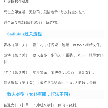
3. 无限转生机制
死亡立即复活，无惩罚，剧情暗示 “每次转生失忆”。
适合反复挑战高难 BOSS、练连招。
Sadiubus过关流程
森林（第 1 关）：新手村，练闪避 + 连招，BOSS：树精女仆。
城堡（第 2 关）：敌人变多，多飞刀 + 重装，BOSS：铠甲女仆
长。
地牢（第 3 关）：地形复杂、陷阱多，BOSS：暗影女仆。
最终殿堂（第 4 关）：最终 BOSS Sadiubus，3 阶段，最难。
敌人类型（女仆军团，打法不同）
普通女仆（扫帚）：冲过来横扫，侧闪→背刺。