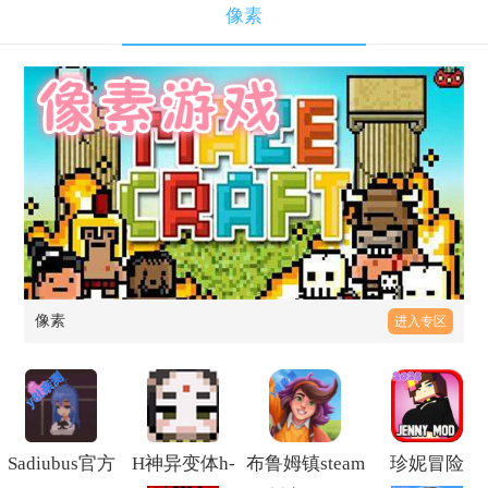
像素
像素
进入专区
Sadiubus官方
H神异变体h-
布鲁姆镇steam
珍妮冒险