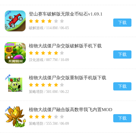
登山赛车破解版无限金币钻石v1.69.1
下载
破解游戏 /
114.8M
/
06-05
植物大战僵尸杂交版破解版手机下载
(Plants vs Zombies Super Hybrid)v3.12
下载
汉化游戏 /
887.7M
/
10-09
植物大战僵尸杂交版重制版手机版下载
v0.23.0.0
下载
策略塔防 /
501.6M
/
06-22
植物大战僵尸融合版高数带我飞内置MOD
菜单(PlantsVsZombiesRH-Mod)v3.7
下载
策略塔防 /
555.5M
/
06-09