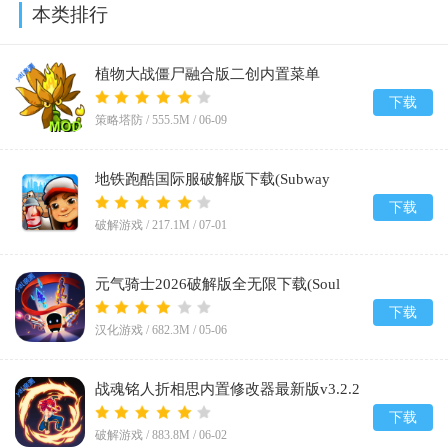
本类排行
植物大战僵尸融合版二创内置菜单
(PlantsVsZombiesRH-Mod)v3.7
下载
策略塔防 /
555.5M
/
06-09
地铁跑酷国际服破解版下载(Subway
Surf)v3.65.1
下载
破解游戏 /
217.1M
/
07-01
元气骑士2026破解版全无限下载(Soul
Knight)v8.2.0
下载
汉化游戏 /
682.3M
/
05-06
战魂铭人折相思内置修改器最新版v3.2.2
下载
破解游戏 /
883.8M
/
06-02