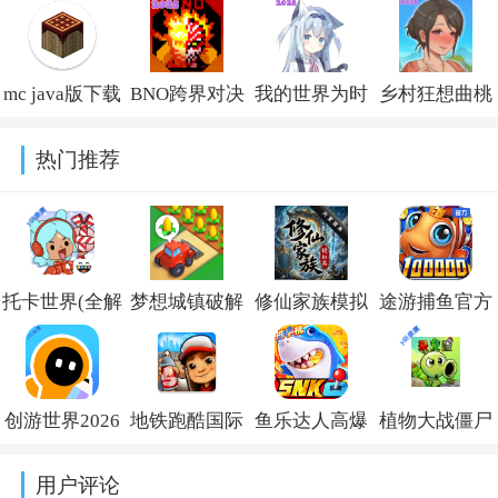
中文版v02081
goddess-
移植手机版
(Jenny
anomaly游戏手
v1.3.7
Mod)9.0直装版
mc java版下载
BNO跨界对决
我的世界为时
乡村狂想曲桃
机版v1.0.0
最新版本
联机版(up自制
已晚手机版下
子移植版下载
热门推荐
v3.3.1.1_rel_20210321
版)v1.0411
载最新版本
安装v2.0安卓
v1.0.0
版
托卡世界(全解
梦想城镇破解
修仙家族模拟
途游捕鱼官方
锁版
版内置修改菜
器内置作弊菜
版免费下载最
本)2026v1.134
单
单折相思
新版本v4.878
创游世界2026
地铁跑酷国际
鱼乐达人高爆
植物大战僵尸
(Township)v37.0.1
v10.1.5
最新版下载
服破解版下载
版最新版
杂交版重制版
用户评论