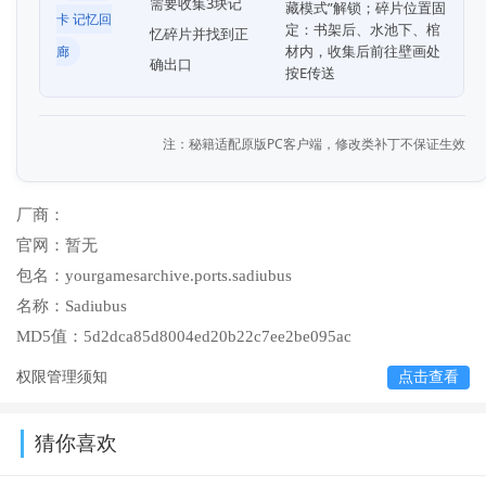
需要收集3块记
藏模式”解锁；碎片位置固
卡 记忆回
定：书架后、水池下、棺
忆碎片并找到正
材内，收集后前往壁画处
廊
确出口
按E传送
注：秘籍适配原版PC客户端，修改类补丁不保证生效
厂商：
官网：
暂无
包名：
yourgamesarchive.ports.sadiubus
名称：
Sadiubus
MD5值：
5d2dca85d8004ed20b22c7ee2be095ac
权限管理须知
点击查看
猜你喜欢