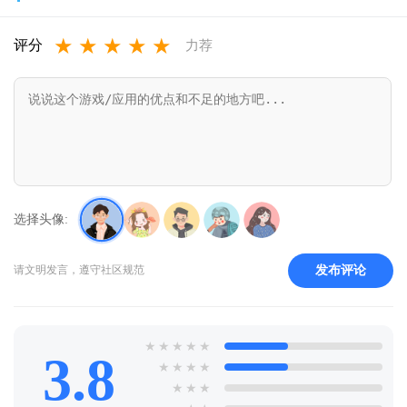
v1.76.2
(Subway
v1.2.10
手机版下载
★
★
★
★
★
Surf)v3.65.1
v0.23.0.0
评分
力荐
选择头像:
发布评论
请文明发言，遵守社区规范
★
★
★
★
★
3.8
★
★
★
★
★
★
★