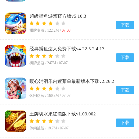
超级捕鱼游戏官方版v5.10.3
下载
棋牌桌游 /
122.2M
/
07-08
经典捕鱼达人免费下载v4.22.5.2.4.13
下载
棋牌桌游 /
247M
/
07-07
暖心消消乐内置菜单最新版本下载v2.26.2
下载
休闲益智 /
160.3M
/
07-07
王牌切水果红包版下载v1.03.002
下载
休闲益智 /
19.7M
/
07-07