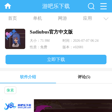
游吧乐下载
首页
单机
网游
应用
资讯
合集
Sadiubus官方中文版
大小：71.9M
时间：2026-07-07 06:24
性质：免费
版本：v02081
立即下载
软件介绍
评论
(5)
像素