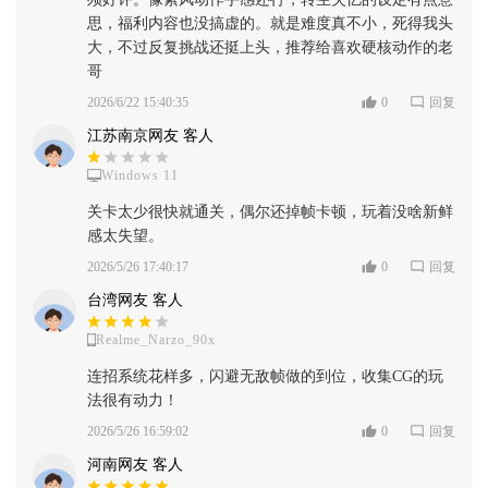
思，福利内容也没搞虚的。就是难度真不小，死得我头
大，不过反复挑战还挺上头，推荐给喜欢硬核动作的老
哥
2026/6/22 15:40:35
0
回复
江苏南京网友 客人
Windows 11
关卡太少很快就通关，偶尔还掉帧卡顿，玩着没啥新鲜
感太失望。
2026/5/26 17:40:17
0
回复
台湾网友 客人
Realme_Narzo_90x
连招系统花样多，闪避无敌帧做的到位，收集CG的玩
法很有动力！
2026/5/26 16:59:02
0
回复
河南网友 客人