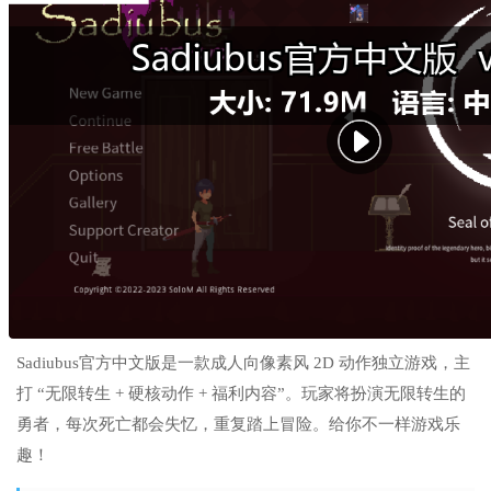
Sadiubus官方中文版是一款成人向像素风 2D 动作独立游戏，主
打 “无限转生 + 硬核动作 + 福利内容”。玩家将扮演无限转生的
勇者，每次死亡都会失忆，重复踏上冒险。给你不一样游戏乐
趣！