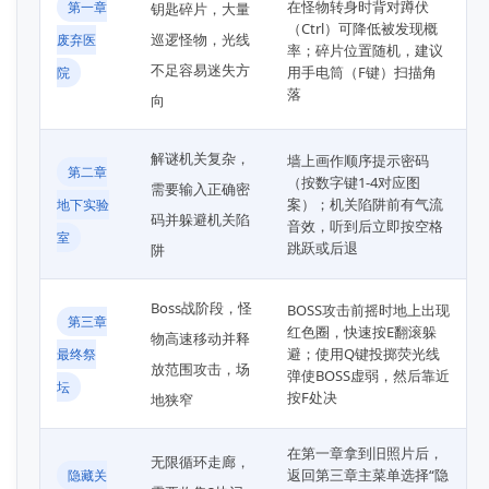
在怪物转身时背对蹲伏
第一章
钥匙碎片，大量
（Ctrl）可降低被发现概
巡逻怪物，光线
废弃医
率；碎片位置随机，建议
不足容易迷失方
用手电筒（F键）扫描角
院
落
向
解谜机关复杂，
墙上画作顺序提示密码
第二章
（按数字键1-4对应图
需要输入正确密
案）；机关陷阱前有气流
地下实验
码并躲避机关陷
音效，听到后立即按空格
室
跳跃或后退
阱
Boss战阶段，怪
BOSS攻击前摇时地上出现
第三章
红色圈，快速按E翻滚躲
物高速移动并释
避；使用Q键投掷荧光线
最终祭
放范围攻击，场
弹使BOSS虚弱，然后靠近
坛
按F处决
地狭窄
在第一章拿到旧照片后，
无限循环走廊，
返回第三章主菜单选择“隐
隐藏关