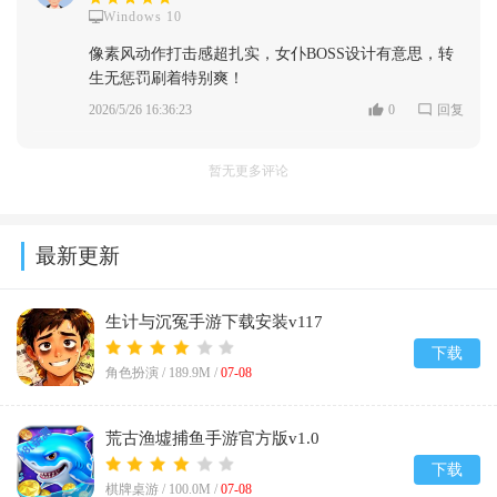
Windows 10
像素风动作打击感超扎实，女仆BOSS设计有意思，转
生无惩罚刷着特别爽！
2026/5/26 16:36:23
0
回复
暂无更多评论
最新更新
生计与沉冤手游下载安装v117
下载
角色扮演 /
189.9M
/
07-08
荒古渔墟捕鱼手游官方版v1.0
下载
棋牌桌游 /
100.0M
/
07-08