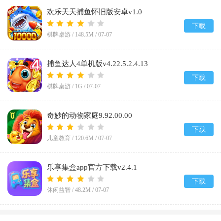
欢乐天天捕鱼怀旧版安卓v1.0
下载
棋牌桌游 /
148.5M
/
07-07
捕鱼达人4单机版v4.22.5.2.4.13
下载
棋牌桌游 /
1G
/
07-07
奇妙的动物家庭9.92.00.00
下载
儿童教育 /
120.6M
/
07-07
乐享集盒app官方下载v2.4.1
下载
休闲益智 /
48.2M
/
07-07