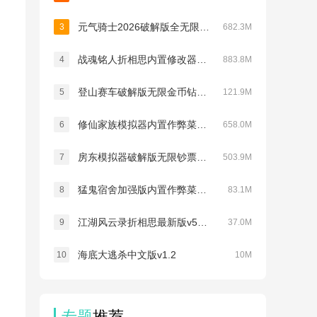
元气骑士2026破解版全无限下载(Soul Knight)v8.2.0
3
682.3M
战魂铭人折相思内置修改器最新版v3.2.2
4
883.8M
登山赛车破解版无限金币钻石v1.67.8
5
121.9M
修仙家族模拟器内置作弊菜单折相思v9.9.2
6
658.0M
房东模拟器破解版无限钞票无限钻石v1.87.5.2
7
503.9M
猛鬼宿舍加强版内置作弊菜单最新版v2.5.17
8
83.1M
江湖风云录折相思最新版v5.48
9
37.0M
海底大逃杀中文版v1.2
10
10M
专题
推荐