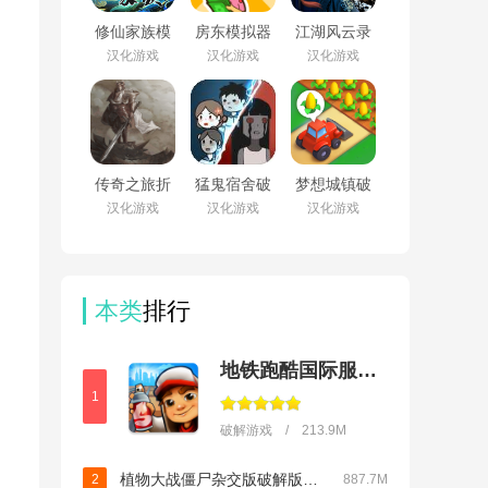
修仙家族模
房东模拟器
江湖风云录
拟器内置作
破解版无限
折相思最新
汉化游戏
汉化游戏
汉化游戏
弊菜单折相
钞票无限钻
版v5.48
思v9.9.2
石v1.87.5.2
传奇之旅折
猛鬼宿舍破
梦想城镇破
相思破解版
解版下载无
解版内置修
汉化游戏
汉化游戏
汉化游戏
v1.5.83
限金币无限
改菜单
闪电最新版
(Township)v36.0.2
v2.5.18
本类
排行
地铁跑酷国际服破解版下载(Subway Surf)
1
破解游戏 / 213.9M
植物大战僵尸杂交版破解版手机下载(Plants vs Zombies Super Hybrid)v3.12
2
887.7M