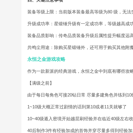
装备等级上限：当前版本装备最高等级为80 级，无法
升级成功率：星锻锤升级有一定成功率，等级越高成
装备品质影响：传奇品质装备升级后属性提升幅度远
共鸣尘用途：除购买星锻锤外，还可用于购买其他附
永恒之金游戏攻略
作为一款新派的经典游戏，永恒之金中到底有哪些攻
【满级之前】
由于每日每角色可接20钻日常 尽量多建角色并练到10
1~10级大概正常过剧情的话到第10或者11关就够了
10~40级遁入密境开始越层刷经验并在临近40级左
40后制作3件有经验加成的首饰并穿尽量多得到经验加