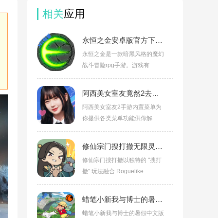
相关
应用
永恒之金安卓版官方下载安装(Eternium)v1.46.60
永恒之金是一款暗黑风格的魔幻
战斗冒险rpg手游。游戏有
阿西美女室友竟然2去广告内置菜单v1.0.10
阿西美女室友2手游内置菜单为
你提供各类菜单功能供你解
修仙宗门搜打撤无限灵石版v0.1.4
修仙宗门搜打撤以独特的 "搜打
撤" 玩法融合 Roguelike
蜡笔小新我与博士的暑假折相思内置菜单v1.0.2
蜡笔小新我与博士的暑假中文版