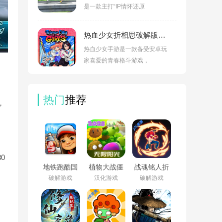
是一款主打“IP情怀还原
热血少女折相思破解版v1.0.3
热血少女手游是一款备受安卓玩
家喜爱的青春格斗游戏，
热门
推荐
，
0
地铁跑酷国
植物大战僵
战魂铭人折
际服破解版
尸杂交版破
相思内置修
破解游戏
汉化游戏
破解游戏
下载
解版手机下
改器最新版
(Subway
载(Plants vs
v3.2.2
Surf)v3.63.10
Zombies
Super
Hybrid)v3.12