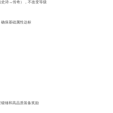
品质（如史诗→传奇），不改变等级
装备，确保基础属性达标
星锻锤和高品质装备奖励