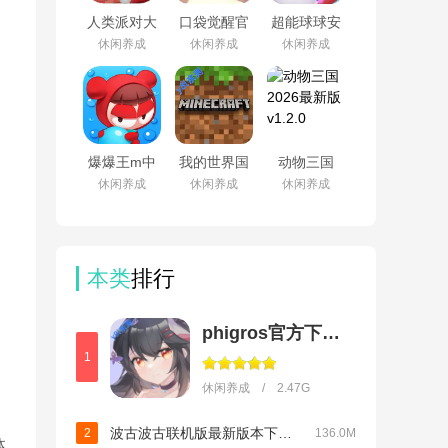
人类派对大
口袋觉醒官
超能球球安
乱斗安卓版
方正版下载
卓版
休闲养成
休闲养成
休闲养成
v1
v3.1.0.89811
v1.21.21
爆爆王m中
我的世界国
动物三国
文版v1.0.2
际服下载正
2026最新版
休闲养成
休闲养成
休闲养成
版手机版免
v1.2.0
费
v1.26.33.1
本类
排行
phigros官方下载安装
1
休闲养成 / 2.47G
波古波古联机版最新版本下载(BOKU BOKU)v1.0.306
2
136.0M
体