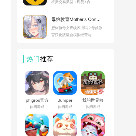
根据交易类型（现货 / 合
母娘教育Mother's Conditioning汉化版下载v1.0.0
，
想体验母女双线养成吗？母娘教
育汉化版融合模拟经营与
热门
推荐
phigros官方
Bumper
我的世界移
下载安装
Cats安卓版
动版官方正
休闲养成
休闲养成
休闲养成
v3.19.5
v1.1.5
版下载安装
v3.8.25.293531