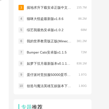
掘地求升下载安卓正版中文免费版v2.0.2
3
155.7M
猫咪大怪盗最新版v1.8.6
4
86.2M
综艺我最热安卓版v1.0.2
5
68M
我的世界教育版正版(Minecraft Education)v1.21.10.0
6
381.2M
Bumper Cats安卓版v1.1.5
7
72M
如梦下弦月最新版本v0.1.1660909939191
8
836.1M
蛋仔派对竞技服50000蛋币最新版下载v1.0.233
9
1.97G
创造与魔法英雄互娱版本下载v1.0.0855
10
1.80G
专题
推荐