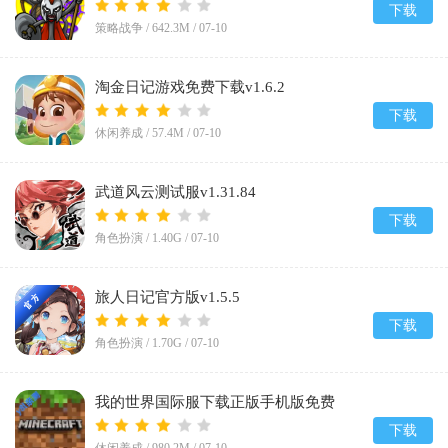
War: Saga)v2026.5.5104
下载
策略战争 /
642.3M
/
07-10
淘金日记游戏免费下载v1.6.2
下载
休闲养成 /
57.4M
/
07-10
武道风云测试服v1.31.84
下载
角色扮演 /
1.40G
/
07-10
旅人日记官方版v1.5.5
下载
角色扮演 /
1.70G
/
07-10
我的世界国际服下载正版手机版免费
v1.26.32.2
下载