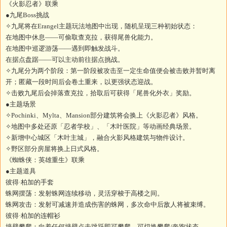
《火影忍者》联乘
●九尾Boss挑战
✧九尾将在Erangel主题玩法地图中出现，随机呈现三种初始状态：
在地图中休息——可偷取查克拉，获得尾兽化能力。
在地图中巡逻游荡——遇到即触发战斗。
在据点盘踞——可以主动前往据点挑战。
✧九尾分为两个阶段：第一阶段被攻击至一定生命值便会被击败并暂时离
开；匿藏一段时间后会卷土重来，以更强状态迎战。
✧击败九尾后会掉落查克拉，拾取后可获得「尾兽化外衣」奖励。
●主题场景
✧Pochinki、Mylta、Mansion部分建筑将会换上《火影忍者》风格。
✧地图中多处还原「忍者学校」、「木叶医院」等动画经典场景。
✧新增中心城区「木叶主城」，融合火影风格建筑与物件设计。
✧野区部分房屋将换上日式风格。
《蜘蛛侠：英雄重生》联乘
●主题道具
彼得·柏加的手套
蛛网摆荡：发射蛛网连续移动，灵活穿梭于高楼之间。
蛛网攻击：发射可减速并造成伤害的蛛网，多次命中后敌人将被束缚。
彼得·柏加的连帽衫
墙壁攀爬：向着任何墙壁点击跳跃即可攀爬，可切换攀爬/奔跑状态。