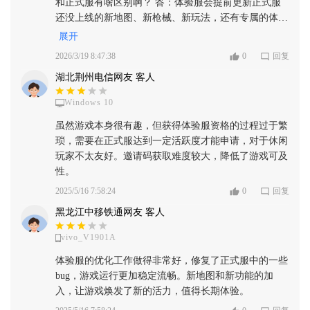
和正式服有啥区别啊？ 答：体验服会提前更新正式服
还没上线的新地图、新枪械、新玩法，还有专属的体验
服福利，每天登录送点券，能提前玩到最新内容，但是
展开
会删档，数据不会同步到正式服。 2. 问：怎么进体验
2026/3/19 8:47:38
0
回复
服啊？需要资格吗？ 答：不需要抢资格！直接下载安
湖北荆州电信网友 客人
装就能进，我是直接下了就玩了，没有资格限制，太爽
了，之前玩别的体验服还要抢号，这个完全不用，想玩
Windows 10
直接下就行。 3. 问：文bug多不多啊？会不会很卡？
答：文bug肯定比正式服多一点，毕竟是测试版本，我
虽然游戏本身很有趣，但获得体验服资格的过程过于繁
遇到过一次卡闪退的问题，重启就好了，整体稳定性还
琐，需要在正式服达到一定活跃度才能申请，对于休闲
可以，帧率很稳，我锋龙870的手机开极限帧率完全不
玩家不太友好。邀请码获取难度较大，降低了游戏可及
卡，玩着很流畅。
性。
2025/5/16 7:58:24
0
回复
黑龙江中移铁通网友 客人
vivo_V1901A
体验服的优化工作做得非常好，修复了正式服中的一些
bug，游戏运行更加稳定流畅。新地图和新功能的加
入，让游戏焕发了新的活力，值得长期体验。