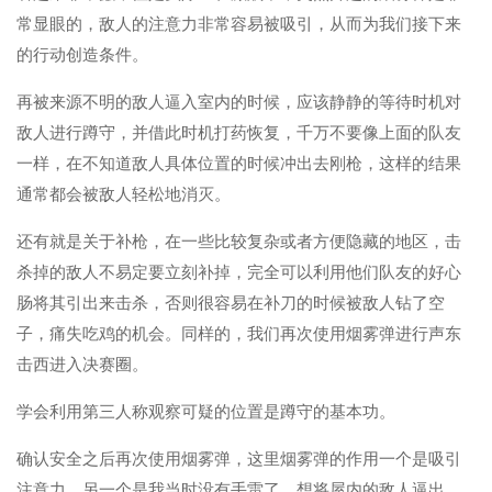
常显眼的，敌人的注意力非常容易被吸引，从而为我们接下来
的行动创造条件。
再被来源不明的敌人逼入室内的时候，应该静静的等待时机对
敌人进行蹲守，并借此时机打药恢复，千万不要像上面的队友
一样，在不知道敌人具体位置的时候冲出去刚枪，这样的结果
通常都会被敌人轻松地消灭。
还有就是关于补枪，在一些比较复杂或者方便隐藏的地区，击
杀掉的敌人不易定要立刻补掉，完全可以利用他们队友的好心
肠将其引出来击杀，否则很容易在补刀的时候被敌人钻了空
子，痛失吃鸡的机会。同样的，我们再次使用烟雾弹进行声东
击西进入决赛圈。
学会利用第三人称观察可疑的位置是蹲守的基本功。
确认安全之后再次使用烟雾弹，这里烟雾弹的作用一个是吸引
注意力，另一个是我当时没有手雷了，想将屋内的敌人逼出