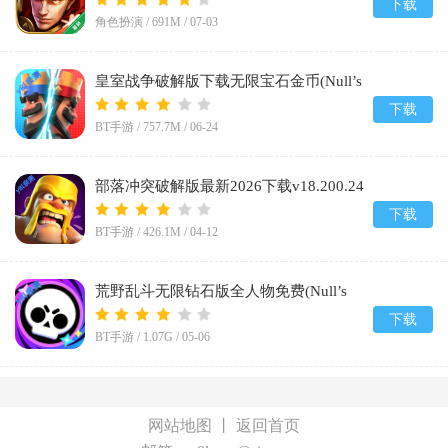
下载
角色扮演 /
691M
/
07-03
皇室战争破解版下载无限宝石金币(Null’s
Royale)v14.593.1
下载
BT手游 /
757.7M
/
06-24
部落冲突破解版最新2026下载v18.200.24
下载
BT手游 /
426.1M
/
04-12
荒野乱斗无限钻石版全人物免费(Null’s
Brawl)v67.264
下载
BT手游 /
1.07G
/
05-06
网站地图
丨
返回首页