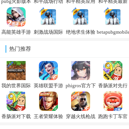
pubg火影版本
和平战场行动
和平精英应用
和平精英最新
国际服v4.5.4最
手游最新版
宝版下载
版本下载安装
新版
v1.0
v1.37.10
v1.37.10
高能英雄手游
刺激战场国际
绝地求生体验
betapubgmobil
下载官方最新
服测试服下载
服下载手机版
国际服体验服
热门推荐
版v1.13.8.5400
v4.5.4
v4.5.4
2026v4.5.3
我的世界国际
英雄联盟手游
phigros官方下
香肠派对先行
服下载正版手
官方下载安卓
载安装v3.19.4
服最新版
机版免费
版v7.2.0.2458
2026v25.07
香肠派对下载
王者荣耀体验
穿越火线枪战
跑跑卡丁车官
v1.26.32.2
正版免费要登
服下载官方正
王者2026年最
方竞速版手游