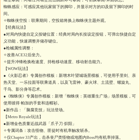
蜘蛛感应：可感应其他玩家留下的脚印，并显示对方的ID及留下脚印的时
间。
✧蜘蛛侠空投：联乘期间，空投箱将换上蜘蛛侠主题外观。
【经典玩法】
●对局内快捷自定义按键位置：经典对局内长按设定按钮，可弹出快捷自定
义功能，快速调整并储存键位。
●枪械属性调整：
✧改善ACE32后坐力。
✧提升冲锋枪换枪速度、持枪移动速度、移动射击能力。
【WOW玩法】
●《火影忍者》专属创作模板：新增木叶望城场景模板，可使用手里剑、亲
热天堂、一乐拉面等联乘道具，以及飞雷神、豪火球、土流壁、螺旋丸、
千鸟、影分身等忍术。
●《蜘蛛侠》专属创作模板：新增「蜘蛛侠：英雄重生广场」场景模板，可
使用彼得·帕加的手套和连帽衫。
●新作品：「脑腐竞技」玩法登场。
【Metro Royale玩法】
●新增金色质量近战武器「爪子刀·炽阳」
✧专属词条：攻击怪物、匪徒时有机率触发斩杀。
✧仅Chapter 33产出，击杀丧尸类怪物或地图内Boss均有机率掉落。