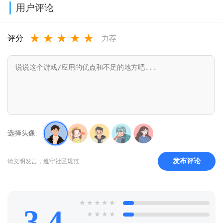
用户评论
录v25.07
版
新版本下载
v1.45.2
★
★
★
★
★
2026v11.41.1.8
v1.0.560.860
评分
力荐
选择头像:
发布评论
请文明发言，遵守社区规范
★
★
★
★
★
3.4
★
★
★
★