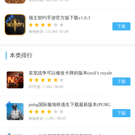
休闲养成 /
980.2M
/
07-10
领主契约手游官方版下载v1.0.3
下载
角色扮演 /
131.9M
/
07-09
本类排行
皇室战争可以修改卡牌的版本(null’s royale
infinity)v14.593.1
下载
BT手游 /
1.10G
/
06-05
pubg国际服地铁逃生下载最新版本(PUBG
MOBILE)v4.4.0
下载
枪战射击 /
1.29G
/
06-05