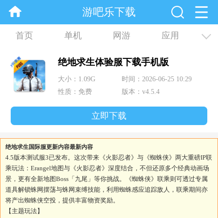
游吧乐下载
首页
单机
网游
应用
资讯
合集
绝地求生体验服下载手机版
大小：1.09G
时间：2026-06-25 10:29
性质：免费
版本：v4.5.4
立即下载
绝地求生国际服更新内容最新内容
4.5版本测试服3已发布。这次带来《火影忍者》与《蜘蛛侠》两大重磅IP联
乘玩法：Erangel地图与《火影忍者》深度结合，不但还原多个经典动画场
景，更有全新地图Boss「九尾」等你挑战。《蜘蛛侠》联乘则可透过专属
道具解锁蛛网摆荡与蛛网束缚技能，利用蜘蛛感应追踪敌人，联乘期间亦
将产出蜘蛛侠空投，提供丰富物资奖励。
【主题玩法】