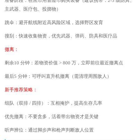
准备阶段：在黑市用冒险币购买装备（建议携带：2-3 级防具、
主武器、医疗包、投掷物）
跳伞：避开航线附近高风险区域，选择野区发育
搜刮：快速收集物资，优先武器、弹药、防具和医疗品
撤离：
剩余10 分钟：若物资价值 > 800 万，立即前往最近撤离点
最后5 分钟：可呼叫直升机撤离（需清理周围敌人）
新手推荐策略：
组队（双排 / 四排）：互相掩护，提高生存几率
优先撤离：不要贪多，活着带出物资才是关键
听声辨位：通过脚步声和枪声判断敌人位置