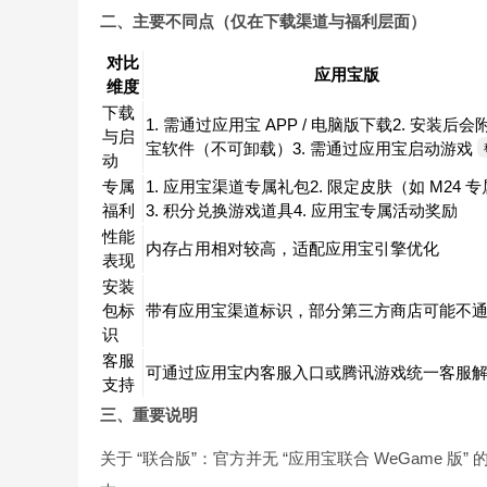
二、主要不同点（仅在下载渠道与福利层面）
对比
应用宝版
维度
下载
1. 需通过应用宝 APP / 电脑版下载2. 安装后
与启
宝软件（不可卸载）3. 需通过应用宝启动游戏
动
专属
1. 应用宝渠道专属礼包2. 限定皮肤（如 M24 
福利
3. 积分兑换游戏道具4. 应用宝专属活动奖励
性能
内存占用相对较高，适配应用宝引擎优化
表现
安装
包标
带有应用宝渠道标识，部分第三方商店可能不
识
客服
可通过应用宝内客服入口或腾讯游戏统一客服
支持
三、重要说明
关于 “联合版”：官方并无 “应用宝联合 WeGame 