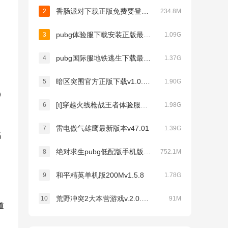
香肠派对下载正版免费要登录v25.15
2
234.8M
pubg体验服下载安装正版最新版v4.5.4
3
1.09G
pubg国际服地铁逃生下载最新版本(PUBG MOBILE)v4.5.0
4
1.37G
暗区突围官方正版下载v1.0.166.166
5
1.90G
）
[t]穿越火线枪战王者体验服下载v1.2.563.863
6
1.98G
雷电傲气雄鹰最新版本v47.01
7
1.39G
福
绝对求生pubg低配版手机版v0.27.0
8
752.1M
和平精英单机版200Mv1.5.8
9
1.78G
荒野冲突2大本营游戏v.2.0.0.9412安卓版
10
91M
道