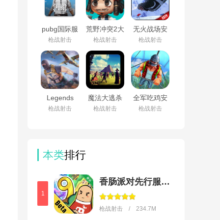
pubg国际服
荒野冲突2大
无火战场安
地铁逃生下
本营游戏
卓版v1.5
枪战射击
枪战射击
枪战射击
载最新版本
v.2.0.0.9412
(PUBG
安卓版
MOBILE)v4.5.0
Legends
魔法大逃杀
全军吃鸡安
Survival安卓
MagicaeMundiDemo
卓版v1.0
枪战射击
枪战射击
枪战射击
版v1.0
安卓版
v0.6.1
本类
排行
香肠派对先行服最新版2026
1
枪战射击 / 234.7M