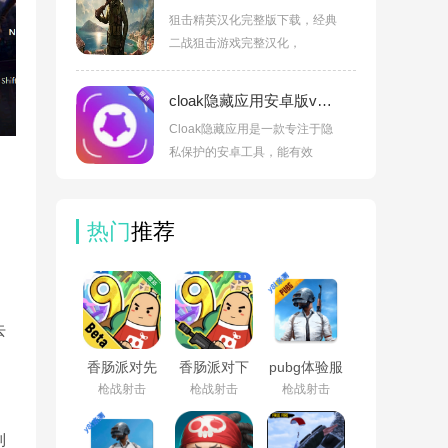
狙击精英汉化完整版下载，经典
二战狙击游戏完整汉化，
cloak隐藏应用安卓版v1.2.7 官方版
Cloak隐藏应用是一款专注于隐
私保护的安卓工具，能有效
热门
推荐
去
香肠派对先
香肠派对下
pubg体验服
行服最新版
载正版免费
下载安装正
枪战射击
枪战射击
枪战射击
2026v25.15
要登录
版最新版
v25.15
v4.5.4
利