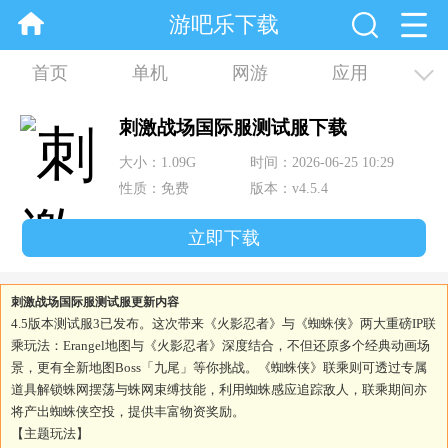
游吧乐下载
首页
单机
网游
应用
资讯
合集
刺激战场国际服测试服下载
大小：1.09G
时间：2026-06-25 10:29
性质：免费
版本：v4.5.4
立即下载
刺激战场国际服测试服更新内容
4.5版本测试服3已发布。这次带来《火影忍者》与《蜘蛛侠》两大重磅IP联
乘玩法：Erangel地图与《火影忍者》深度结合，不但还原多个经典动画场
景，更有全新地图Boss「九尾」等你挑战。《蜘蛛侠》联乘则可透过专属
道具解锁蛛网摆荡与蛛网束缚技能，利用蜘蛛感应追踪敌人，联乘期间亦
将产出蜘蛛侠空投，提供丰富物资奖励。
【主题玩法】