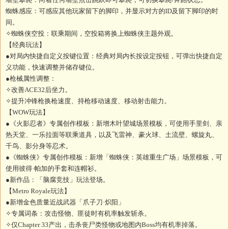
蜘蛛感应：可感应其他玩家留下的脚印，并显示对方的ID及留下脚印的时
间。
✧蜘蛛侠空投：联乘期间，空投箱将换上蜘蛛侠主题外观。
【经典玩法】
●对局内快捷自定义按键位置：经典对局内长按设定按钮，可弹出快捷自定
义功能，快速调整并储存键位。
●枪械属性调整：
✧改善ACE32后坐力。
✧提升冲锋枪换枪速度、持枪移动速度、移动射击能力。
【WOW玩法】
●《火影忍者》专属创作模板：新增木叶望城场景模板，可使用手里剑、亲
热天堂、一乐拉面等联乘道具，以及飞雷神、豪火球、土流壁、螺旋丸、
千鸟、影分身等忍术。
●《蜘蛛侠》专属创作模板：新增「蜘蛛侠：英雄重生广场」场景模板，可
使用彼得·帕加的手套和连帽衫。
●新作品：「脑腐竞技」玩法登场。
【Metro Royale玩法】
●新增金色质量近战武器「爪子刀·炽阳」
✧专属词条：攻击怪物、匪徒时有机率触发斩杀。
✧仅Chapter 33产出，击杀丧尸类怪物或地图内Boss均有机率掉落。