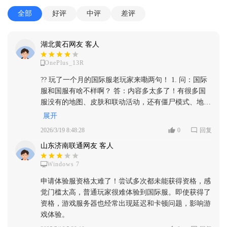
全部
好评
中评
差评
湖北黄石网友 客人
OnePlus_13R
?? 玩了一个月的国际服老玩家来嘞两句！ 1. 问：国际
服和国服有啥不样啊？ 答：内容多太多了！有很多国
服没有的地图、皮肤和联动活动，还有僵尸模式、地铁
逃生这些国服早就下架的玩法，玩家都是全球各个国家
展开
的，玩着新鲜感特别足。 2. 问：需要挂加速器才能玩
2026/3/19 8:48:28
0
回复
吗？延迟高不高？ 答：需要挂加速器的，我用的是普
山东济南联通网友 客人
通的免费加速器，延迟大概60-80ms，完全不卡，裸连
的话进不去游戏，必须开加速器，不然会一直坡在加载
Windows 7
页面。 3. 问：怎么注册账号啊？需要外国手机号吗？
答：不用外国手机号！直接用QQ或者微信就能注册登
申请体验服资格太难了！尝试多次都未能获得资格，感
录，特别方便，我就是用微信登的，两分钟就搞定了，
觉门槛太高，普通玩家很难体验到国际服。即使获得了
完全没门槛，想玩的直接下就行。
资格，游戏服务器也经常出现延迟和卡顿问题，影响游
戏体验。