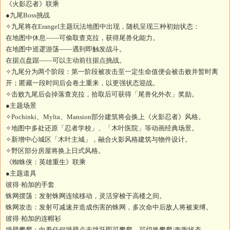
《火影忍者》联乘
●九尾Boss挑战
✧九尾将在Erangel主题玩法地图中出现，随机呈现三种初始状态：
在地图中休息——可偷取查克拉，获得尾兽化能力。
在地图中巡逻游荡——遇到即触发战斗。
在据点盘踞——可以主动前往据点挑战。
✧九尾分为两个阶段：第一阶段被攻击至一定生命值便会被击败并暂时离
开；匿藏一段时间后会卷土重来，以更强状态迎战。
✧击败九尾后会掉落查克拉，拾取后可获得「尾兽化外衣」奖励。
●主题场景
✧Pochinki、Mylta、Mansion部分建筑将会换上《火影忍者》风格。
✧地图中多处还原「忍者学校」、「木叶医院」等动画经典场景。
✧新增中心城区「木叶主城」，融合火影风格建筑与物件设计。
✧野区部分房屋将换上日式风格。
《蜘蛛侠：英雄重生》联乘
●主题道具
彼得·柏加的手套
蛛网摆荡：发射蛛网连续移动，灵活穿梭于高楼之间。
蛛网攻击：发射可减速并造成伤害的蛛网，多次命中后敌人将被束缚。
彼得·柏加的连帽衫
墙壁攀爬：向着任何墙壁点击跳跃即可攀爬，可切换攀爬/奔跑状态。