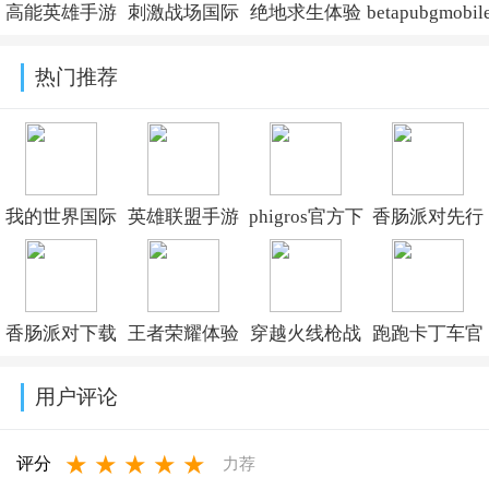
高能英雄手游
刺激战场国际
绝地求生体验
betapubgmobil
下载官方最新
服测试服下载
服下载手机版
国际服体验服
热门推荐
版v1.13.8.5400
v4.5.4
v4.5.3
2026v4.5.3
我的世界国际
英雄联盟手游
phigros官方下
香肠派对先行
服下载正版手
官方下载安卓
载安装v3.19.4
服最新版
机版免费
版v7.2.0.2458
2026v25.07
香肠派对下载
王者荣耀体验
穿越火线枪战
跑跑卡丁车官
v1.26.32.2
正版免费要登
服下载官方正
王者2026年最
方竞速版手游
用户评论
录v25.07
版
新版本下载
v1.45.2
★
★
★
★
★
2026v11.41.1.8
v1.0.560.860
评分
力荐