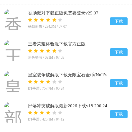
香肠派对下载正版免费要登录v25.07
下载
枪战射击 /
234.3M
/
07-07
王者荣耀体验服下载官方正版
2026v11.41.1.8
下载
角色扮演 /
691M
/
07-03
皇室战争破解版下载无限宝石金币(Null’s
Royale)v14.593.1
下载
BT手游 /
757.7M
/
06-24
部落冲突破解版最新2026下载v18.200.24
下载
BT手游 /
426.1M
/
04-12