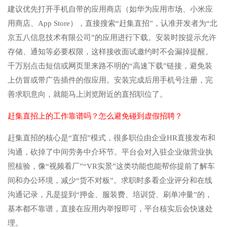
建议优先打开手机自带的应用商店（如华为应用市场、小米应
用商店、App Store），直接搜索“赶集直招”，认准开发者为“北
京五八信息技术有限公司”的应用进行下载。安装时按提示允许
存储、通知等必要权限，这样接收面试邀约时不会漏掉提醒。
千万别点击短信或网页里来路不明的“高速下载”链接，避免装
上仿冒或带广告插件的假应用。安装完成后用手机号注册，完
善求职意向，就能马上浏览附近的直招职位了。
赶集直招上的工作靠谱吗？怎么避免碰到虚假招聘？
赶集直招的核心是“直招”模式，很多职位由企业HR直接发布和
沟通，砍掉了中间劳务中介环节。平台会对入驻企业做营业执
照核验，像“视频看厂”“VR实景”这类功能也能帮你提前了解车
间和办公环境，减少“货不对板”。求职时多看企业评分和在线
沟通记录，凡是提到“押金、服装费、培训贷、刷单冲量”的，
基本都不靠谱，直接在应用内举报即可，平台核实后会快速处
理。