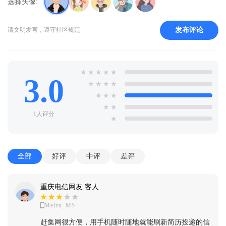
选择头像:
发布评论
请文明发言，遵守社区规范
★
★
★
★
★
3.0
★
★
★
★
★
★
★
★
★
1人评分
★
全部
好评
中评
差评
重庆电信网友 客人
Meizu_M5
赶集网很方便，用手机随时随地就能刷新简历投递的信