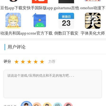
豆包app下载安
快手国际版app
guitartuna吉他
omofun动漫下
装新版本
免费下载安装
调音器下载免
载最新版
v14.5.0
(Kwai)v13.6.40.545802
费版v7.97.0
v1.1.73
动漫共和国app
scene官方下载
倒数日下载安
字体美化大师
免费下载最新
最新版v9.4.9
卓版v3.6.61
回归版v8.14.3
用户评论
版v1.0.0.8
★
★
★
★
★
评分
力荐