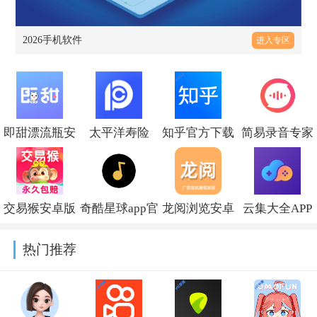
2026手机软件
进入专区
即甜漂流瓶安
太平洋寿险
知乎官方下载
简易录音专家
卓版v1.0.0
2026最新版
安装正版
安卓版v1.0.5
v5.3.5
v11.4.0
交易猴安卓版
奇酷星球app官
龙阅浏览安卓
云集大全APP
v4.0
方正版下载
版v5.0.2
安卓下载v1.2.1
热门推荐
v1.6