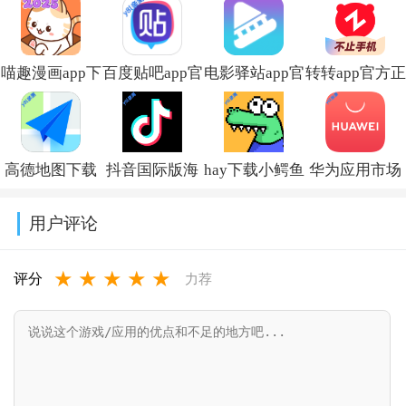
喵趣漫画app下
百度贴吧app官
电影驿站app官
转转app官方正
载小说免费安
方下载
方最新版本免
版下载2026最
装v5.0.0
v22.5.1.0
费下载v2.0.0
新版本v12.6.0
高德地图下载
抖音国际版海
hay下载小鳄鱼
华为应用市场
导航2026最新
外版下载
中文版v8.53.0
正版下载软件
用户评论
版安装
(TikTok)v44.7.15
商店
★
★
★
★
★
v16.13.0.2011
appv16.2.1.300
评分
力荐