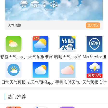
天气预报
进入专区
彩霞天气app手
天气预报准官
转晴天气app官
MetService纽
机版v1.0.3
方最新版
方正版v1.0.0
西兰气象局官
2026v4.2.8
方版v2.27.0
日常天气预报
ai天气预报app
手机实时天气
天气预报实时
最新版本
下载官方版
预报软件
App安卓下载
热门推荐
2026v2.0.1
v1.1.5
v9.5.40
v1.5.4.9