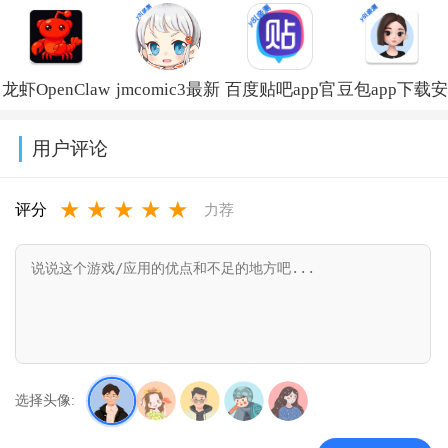
方正版下载
版下载最新版
下载最新版
版下载安装
v30.0.3.2
本
v39.7.0_39700200
2026v17.6.9.5
龙虾OpenClaw
jmcomic3最新
百度贴吧app官
豆包app下载安
v10.13.5.1110
官方正版下载
安装包v2.0.28
方下载
装新版本
用户评论
v10.0
v22.8.5.0
v14.2.0
★
★
★
★
★
评分
力荐
选择头像: