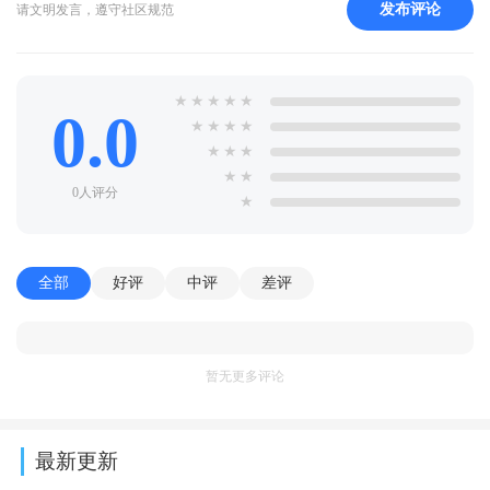
发布评论
请文明发言，遵守社区规范
★
★
★
★
★
0.0
★
★
★
★
★
★
★
★
★
0人评分
★
全部
好评
中评
差评
暂无更多评论
最新更新