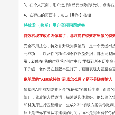
3、在个人页面，用户选择自己要删除的特效，点击右
4、在弹出的页面中，点击【删除】按钮
特效君（像塑）用户高频问题解答
特效君现在改名叫像塑了，那以前在特效君里做的特
完全不用担心，特效君升级为像塑后，是一个无缝衔
完成项目，以及你的粉丝和创作收益数据，都会完整同
录，就能在“我的作品”和“创作中心”里找到所有历
了升级，老作品在新版本里打开，画面表现力甚至会
像塑里的“AI生成特效”到底怎么用？是不是随便输入
像塑的AI生成功能并不是“咒语式”的傻瓜生成，而是
纸），然后输入描述词，描述越具体越好。例如输入“
和材质库进行匹配组合，生成2-3个初版方案供你微
质上是帮你节省从零建模的时间，而不是完全替代你的