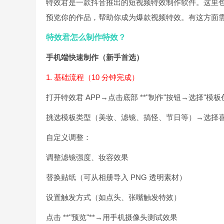
特效君是一款抖音推出的短视频特效制作软件。这里
预览你的作品，帮助你成为爆款视频特效。有这方面
特效君怎么制作特效？
手机端快速制作（新手首选）
1. 基础流程（10 分钟完成）
打开特效君 APP→点击底部 **"制作"按钮→选择"模板创
挑选模板类型（美妆、滤镜、搞怪、节日等）→选择
自定义调整：
调整滤镜强度、妆容效果
替换贴纸（可从相册导入 PNG 透明素材）
设置触发方式（如点头、张嘴触发特效）
点击 **"预览"**→用手机摄像头测试效果