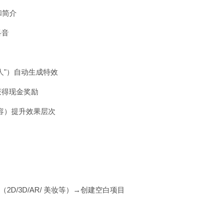
和简介
抖音
美人"）自动生成特效
获得现金奖励
妆容）提升效果层次
（2D/3D/AR/ 美妆等）→创建空白项目