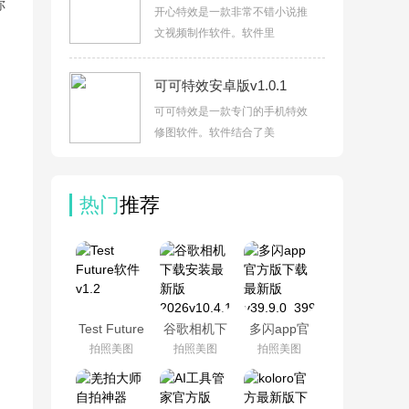
你
开心特效是一款非常不错小说推
文视频制作软件。软件里
可可特效安卓版v1.0.1
可可特效是一款专门的手机特效
修图软件。软件结合了美
热门
推荐
Test Future
谷歌相机下
多闪app官
软件v1.2
载安装最新
方版下载最
拍照美图
拍照美图
拍照美图
版
新版
2026v10.4.117.936816638.14
v39.9.0_39900300