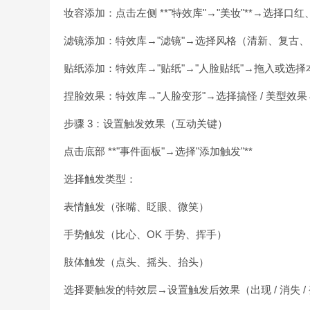
妆容添加：点击左侧 **"特效库"→"美妆"**→选择
滤镜添加：特效库→"滤镜"→选择风格（清新、复古
贴纸添加：特效库→"贴纸"→"人脸贴纸"→拖入或选择
捏脸效果：特效库→"人脸变形"→选择搞怪 / 美型效
步骤 3：设置触发效果（互动关键）
点击底部 **"事件面板"→选择"添加触发"**
选择触发类型：
表情触发（张嘴、眨眼、微笑）
手势触发（比心、OK 手势、挥手）
肢体触发（点头、摇头、抬头）
选择要触发的特效层→设置触发后效果（出现 / 消失 /