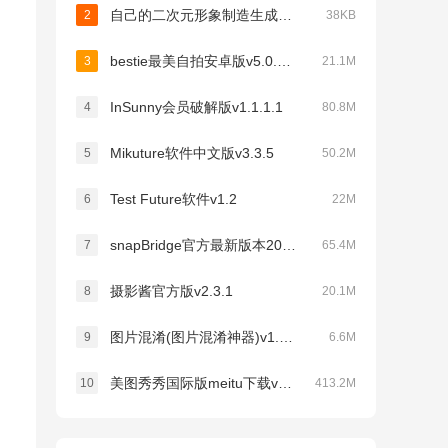
自己的二次元形象制造生成器v1.02
2
38KB
bestie最美自拍安卓版v5.0.5.0
3
21.1M
InSunny会员破解版v1.1.1.1
4
80.8M
Mikuture软件中文版v3.3.5
5
50.2M
Test Future软件v1.2
6
22M
snapBridge官方最新版本2026v2.13.3
7
65.4M
摄影酱官方版v2.3.1
8
20.1M
图片混淆(图片混淆神器)v1.0.1
9
6.6M
美图秀秀国际版meitu下载v12.8.5
10
413.2M