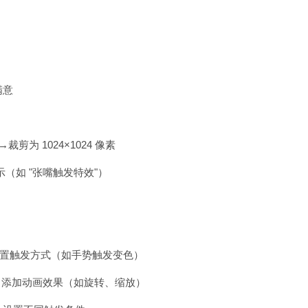
满意
剪为 1024×1024 像素
示（如 "张嘴触发特效"）
设置触发方式（如手势触发变色）
大小→添加动画效果（如旋转、缩放）