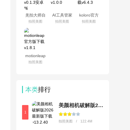
羌拍大师自
AI工具管家
koloro官方
拍神器
官方版
最新版下载
拍照美图
拍照美图
拍照美图
v0.1.3安卓
v1.0.0
v6.4.3
版
motionleap
官方版下载
拍照美图
v1.8.1
本类
排行
美颜相机破解版2026最新版下载
1
拍照美图 / 122.4M