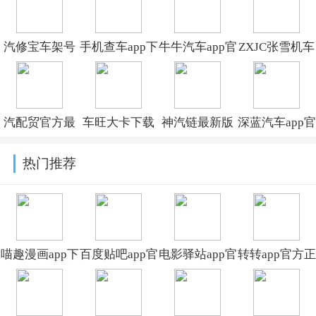
汽修宝车架号
手机查车app下
牛牛汽车app官
ZXJC张雪机车
查询下载安装
载安装v3.2.67
方最新版下载
App官方正版
v5.52.0
v8.4.2
下载v1.3.4
汽配贸官方最
车旺大卡下载
神汽链最新版
深蓝汽车app官
新版本
安装手机版
下载安装
方下载v1.9.2
热门推荐
2026v5.4.2
v9.0.21
v11.3.18
喵趣漫画app下
百度贴吧app官
电影驿站app官
转转app官方正
载小说免费安
方下载
方最新版本免
版下载2026最
装v5.0.0
v22.5.1.0
费下载v2.0.0
新版本v12.6.0