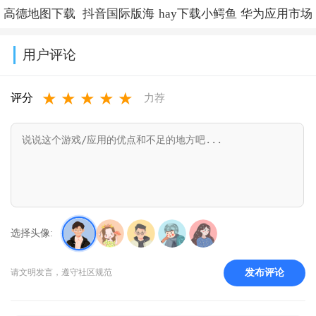
高德地图下载
抖音国际版海
hay下载小鳄鱼
华为应用市场
导航2026最新
外版下载
中文版v8.53.0
正版下载软件
用户评论
版安装
(TikTok)v44.7.15
商店
★
★
★
★
★
v16.13.0.2011
appv16.2.1.300
评分
力荐
选择头像:
发布评论
请文明发言，遵守社区规范