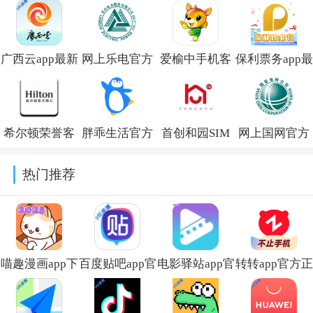
广西云app最新
网上乐电官方
爱榆中手机客
保利票务app最
版本v26.0.9
版v1.1.10
户端v3.1.0最新
新版v4.11.3
版
希尔顿荣誉客
胖乖生活官方
首创和园SIM
网上国网官方
会app下载安装
版下载v1.116.0
官方版v2.4.2
下载安装2026
热门推荐
v2.19.7
最新版v3.2.0
喵趣漫画app下
百度贴吧app官
电影驿站app官
转转app官方正
载小说免费安
方下载
方最新版本免
版下载2026最