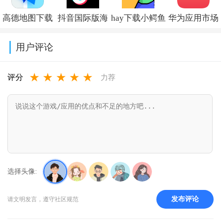
装v5.0.0
v22.5.1.0
费下载v2.0.0
新版本v12.6.0
高德地图下载
抖音国际版海
hay下载小鳄鱼
华为应用市场
导航2026最新
外版下载
中文版v8.53.0
正版下载软件
用户评论
版安装
(TikTok)v44.7.15
商店
★
★
★
★
★
v16.13.0.2011
appv16.2.1.300
评分
力荐
选择头像:
发布评论
请文明发言，遵守社区规范