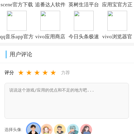
scene官方下载
追番达人软件
英树生活平台
应用宝官方正
最新版v9.3.1
下载v6.1.9
v3.5.9
版下载安装免
费版2026最新
qq音乐app官方
vivo应用商店
今日头条极速
vivo浏览器官
版本v9.2.2
下载最新版本
最新版本下载
版下载安装
方正版下载
用户评论
v20.5.0.8
安装v10.2.61.0
2026v17.0.0.0
v29.4.0.0
★
★
★
★
★
评分
力荐
选择头像: