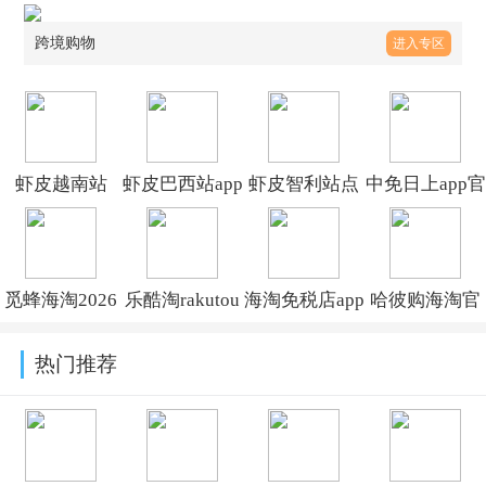
跨境购物
进入专区
虾皮越南站
虾皮巴西站app
虾皮智利站点
中免日上app官
app(Shopee
最新版(Shopee
(shopee
方下载正版
VN)v3.75.24
br)v3.75.25
cl)v3.61.26
2026安卓版
觅蜂海淘2026
乐酷淘rakutou
海淘免税店app
哈彼购海淘官
v1.79.6
最新版本v7.1.1
下载v1.9.82
最新版下载
方下载v1.1.2
热门推荐
v6.5.0