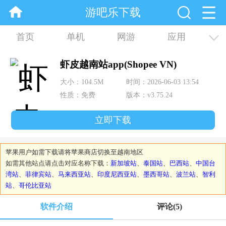
游吧乐下载
首页
单机
网游
应用
资讯
合集
虾皮越南站app(Shopee VN)
大小：104.5M
时间：2026-06-03 13:54
性质：免费
版本：v3.75.24
立即下载
苹果用户如需下载请将苹果商店切换至越南地区
如需其他站点请点击对应名称下载：
新加坡站
、
泰国站
、
巴西站
、
中国台
湾站
、
菲律宾站
、
马来西亚站
、
印度尼西亚站
、
墨西哥站
、
波兰站
、
智利
站
、
哥伦比亚站
软件介绍
评论
(5)