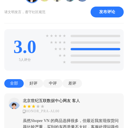
发布评论
请文明发言，遵守社区规范
★
★
★
★
★
3.0
★
★
★
★
★
★
★
★
★
5人评分
★
全部
好评
中评
差评
北京世纪互联数据中心网友 客人
HONOR_PRA-AL00
虽然Shopee VN 的商品选择很多，但最近我发现假货问
题比较严重，买到的东西质量不太好，客服处理问题也