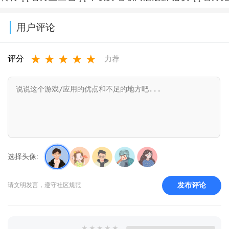
v39.8.0_39809900
v10.14.0.1115
版下载2026最
装新版本
版本
费下载安装
用户评论
新版本
v14.3.0
2026(Google
2026年最新版
★
★
★
★
★
v12.13.0
Play 商
v3.17.1
评分
力荐
店)v52.4.41-34
[0] [PR]
953053140
选择头像:
发布评论
请文明发言，遵守社区规范
★
★
★
★
★