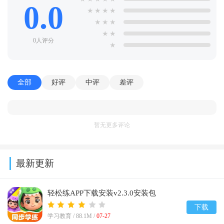
0.0
★
★
★
★
★
★
★
★
★
0人评分
★
全部
好评
中评
差评
暂无更多评论
最新更新
轻松练APP下载安装v2.3.0安装包
下载
学习教育 /
88.1M
/
07-27