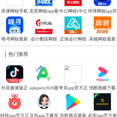
库课网校手机
宏昇网校app最
中公网校(中公
环球网校app官
最新版v7.4.1
新版本
网校职业培训)
方版下载
2026v2.6.5
官方版v6.5.37
v7.12.2
唯寻网校最新
会计教练网校
正保会计网校
高顿网校最新
版本下载
官方版v2.1.55
手机版v8.9.20
版下载v10.1.11
热门推荐
2026v3.0.38
抖音极速版正
apkpure2026最
夸克app官方正
优酷视频下载
版官方下载红
新版本
版下载最新版
安装官方免费
包软件
v3.20.7609
本
下载v11.2.5
转转app官方正
豆包app下载安
谷歌商店最新
必安app官方免