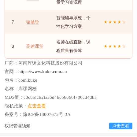
量学习资源库
智能辅导系统，个
7
猿辅导
★★★★☆
性化学习方案
名师在线直播，课
8
高途课堂
★★★★☆
程质量有保障
厂商：
河南库课文化科技股份有限公司
官网：
https://www.kuke.com.cn
包名：
com.kuke
名称：
库课网校
MD5值：
c0cbbfcb2faa6d4bc66866f786cd4dba
隐私政策：
点击查看
备案号：
豫ICP备18007672号-3A
权限管理须知
点击查看