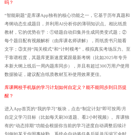
吗？
“智能刷题”是库课App独有的核心功能之一，它基于历年真题和
考纲动态生成题目，并利用AI分析你的薄弱知识点。相比纸质
教材，它的优势在于：①错题自动归集并生成同类变式题；②
每个题目配有视频解析（由库课名师讲解），而纸质书只能看
文字；③支持“闯关模式”和“计时模考”，模拟真实考场压力。至
于靠谱程度，其题库更新速度紧跟最新考纲（比如2025年专升
本新大纲上线后一周内题库同步），并且有超过300万用户使用
数据验证，建议配合纸质教材互补使用效果更佳。
库课网校手机版的学习计划如何自定义？能不能同步到日历提
醒？
进入App首页的“我的学习”板块，点击“制定计划”即可按周/月
自定义学习目标（比如每天刷30道题、看2小时视频）。库课独
有的“动态排期”功能会根据你当前的学习进度自动调整后续计
划例如某天你因事缺勤，系统会自动将任务后延并压缩冗余时