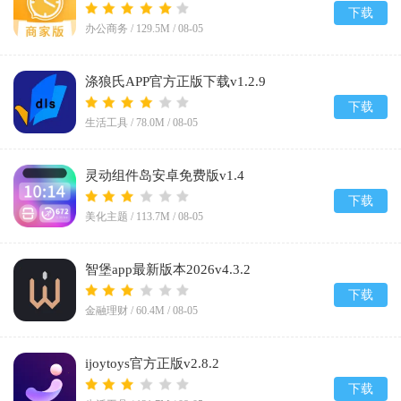
下载
办公商务 /
129.5M
/
08-05
涤狼氏APP官方正版下载v1.2.9
下载
生活工具 /
78.0M
/
08-05
灵动组件岛安卓免费版v1.4
下载
美化主题 /
113.7M
/
08-05
智堡app最新版本2026v4.3.2
下载
金融理财 /
60.4M
/
08-05
ijoytoys官方正版v2.8.2
下载