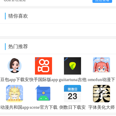
猜你喜欢
热门推荐
豆包app下载安
快手国际版app
guitartuna吉他
omofun动漫下
装新版本
免费下载安装
调音器下载免
载最新版
v14.5.0
(Kwai)v13.6.40.545802
费版v7.97.0
v1.1.73
动漫共和国app
scene官方下载
倒数日下载安
字体美化大师