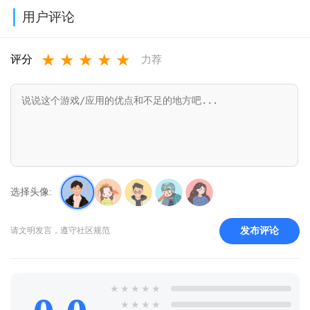
免费下载最新
最新版v9.4.9
卓版v3.6.61
回归版v8.14.3
用户评论
版v1.0.0.8
★
★
★
★
★
评分
力荐
选择头像:
发布评论
请文明发言，遵守社区规范
★
★
★
★
★
★
★
★
★