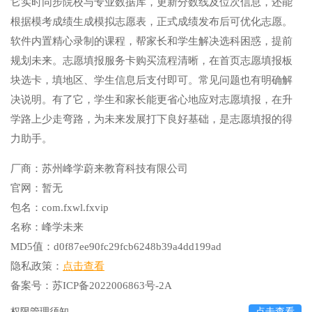
它实时同步院校与专业数据库，更新分数线及位次信息，还能
根据模考成绩生成模拟志愿表，正式成绩发布后可优化志愿。
软件内置精心录制的课程，帮家长和学生解决选科困惑，提前
规划未来。志愿填报服务卡购买流程清晰，在首页志愿填报板
块选卡，填地区、学生信息后支付即可。常见问题也有明确解
决说明。有了它，学生和家长能更省心地应对志愿填报，在升
学路上少走弯路，为未来发展打下良好基础，是志愿填报的得
力助手。
厂商：
苏州峰学蔚来教育科技有限公司
官网：
暂无
包名：
com.fxwl.fxvip
名称：
峰学未来
MD5值：
d0f87ee90fc29fcb6248b39a4dd199ad
隐私政策：
点击查看
备案号：
苏ICP备2022006863号-2A
权限管理须知
点击查看