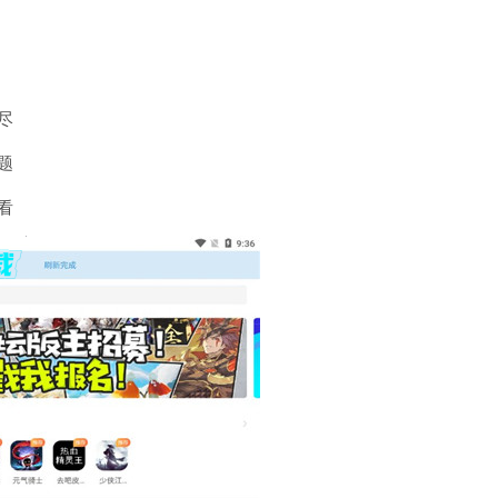
尽
题
看