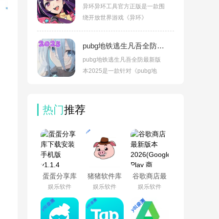
异环异环工具官方正版是一款围
绕开放世界游戏《异环》
pubg地铁逃生凡吾全防最新版本2026v3.3.0
、
pubg地铁逃生凡吾全防最新版
本2025是一款针对《pubg地
热门
推荐
蛋蛋分享库
猪猪软件库
谷歌商店最
下载安装手
app免费下
新版本
娱乐软件
娱乐软件
娱乐软件
机版v1.1.4
载安装v3.5
2026(Google
Play 商
店)v52.4.41-
34 [0] [PR]