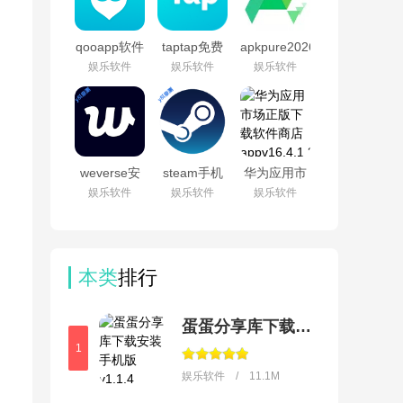
953053140
qooapp软件
taptap免费
apkpure2026
商店官方正
下载最新版
最新版本
娱乐软件
娱乐软件
娱乐软件
版v9.3.0
本v2.96.8-
v3.20.7609
rel.100000
weverse安
steam手机
华为应用市
卓下载最新
版下载官方
场正版下载
娱乐软件
娱乐软件
娱乐软件
版本v3.16.1
正版最新版
软件商店
本v3.10.9
appv16.4.1.301
本类
排行
蛋蛋分享库下载安装手机版
1
娱乐软件 / 11.1M