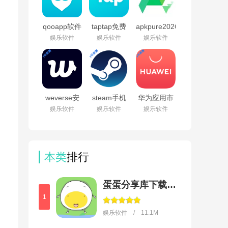
953053140
qooapp软件
taptap免费
apkpure2026
商店官方正
下载最新版
最新版本
娱乐软件
娱乐软件
娱乐软件
版v9.3.0
本v2.96.8-
v3.20.7609
rel.100000
weverse安
steam手机
华为应用市
卓下载最新
版下载官方
场正版下载
娱乐软件
娱乐软件
娱乐软件
版本v3.16.1
正版最新版
软件商店
本v3.10.9
appv16.4.1.301
本类
排行
蛋蛋分享库下载安装手机版
1
娱乐软件 / 11.1M