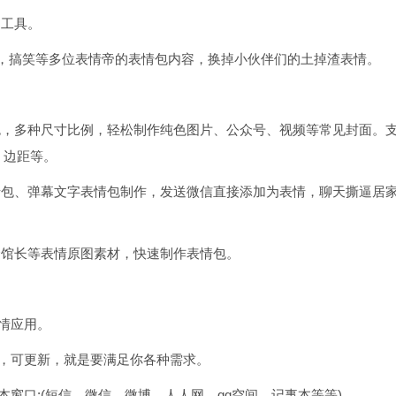
助工具。
星，搞笑等多位表情帝的表情包内容，换掉小伙伴们的土掉渣表情。
色，多种尺寸比例，轻松制作纯色图片、公众号、视频等常见封面。
、边距等。
情包、弹幕文字表情包制作，发送微信直接添加为表情，聊天撕逼居
金馆长等表情原图素材，快速制作表情包。
情应用。
，可更新，就是要满足你各种需求。
窗口;(短信、微信、微博、人人网、qq空间、记事本等等)。