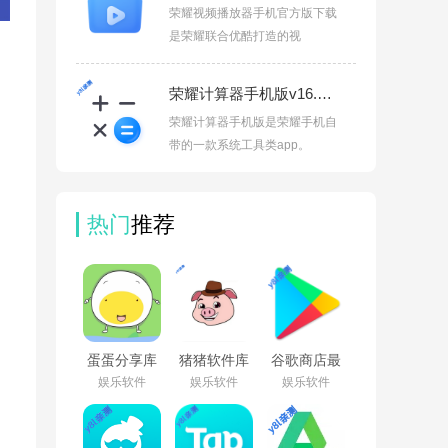
荣耀视频播放器手机官方版下载
是荣耀联合优酷打造的视
荣耀计算器手机版v16.0.3.302
荣耀计算器手机版是荣耀手机自
带的一款系统工具类app。
热门
推荐
蛋蛋分享库
猪猪软件库
谷歌商店最
下载安装手
app免费下
新版本
娱乐软件
娱乐软件
娱乐软件
机版v1.1.4
载安装v3.5
2026(Google
Play 商
店)v52.4.41-
34 [0] [PR]