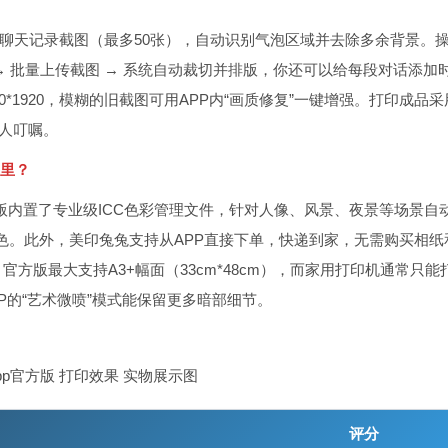
信聊天记录截图（最多50张），自动识别气泡区域并去除多余背景。
板 → 批量上传截图 → 系统自动裁切并排版，你还可以给每段对话添加
*1920，模糊的旧截图可用APP内“画质修复”一键增强。打印成品采
家人叮嘱。
哪里？
官方版内置了专业级ICC色彩管理文件，针对人像、风景、夜景等场景自
色。此外，美印兔兔支持从APP直接下单，快递到家，无需购买相纸
方版最大支持A3+幅面（33cm*48cm），而家用打印机通常只能
P的“艺术微喷”模式能保留更多暗部细节。
评分