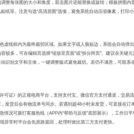
拖拽调整每张图的大小和角度，双击图片还能替换或旋转；模板拼图内
s风贴纸等。注意勾选“高清原图”选项，避免系统自动压缩像素，打印
红色虚线框内为最终裁切区域。如果文字或人脸贴边，系统会自动弹
容较多，可在编辑页选择“缩放至页面”或“拆分跨页”。建议在关键元
会自动识别文字和主体，一键调整版式避免裁切。若仍不满意，可联系
营许可证》的正规电商平台，支持支付宝、微信官方支付通道，交易
时追踪，发货后会有物流单号同步。若遇到超48小时未发货，可直接在订
急情况可拨打客服热线（APP内“帮助与反馈”底部展示），工作日平
，出现异常时平台会先原路退回，处理时效比第三方支付更快。