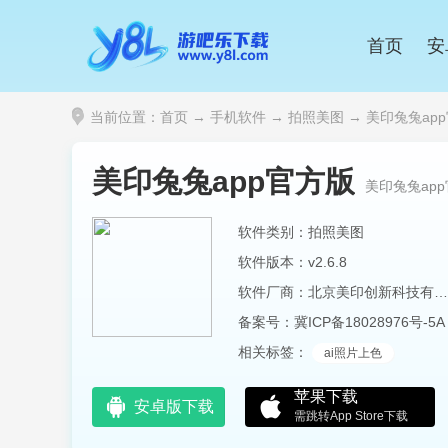
首页
安
当前位置：
首页
→
手机软件
→
拍照美图
→ 美印兔兔app官
美印兔兔app官方版
美印兔兔ap
软件类别：拍照美图
软件版本：v2.6.8
软件厂商：北京美印创新科技有限公司
备案号：
冀ICP备18028976号-5A
相关标签：
ai照片上色
苹果下载
安卓版下载
需跳转App Store下载