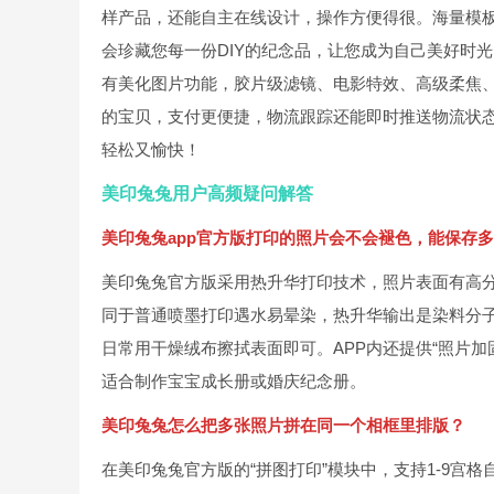
样产品，还能自主在线设计，操作方便得很。海量模板
会珍藏您每一份DIY的纪念品，让您成为自己美好时
有美化图片功能，胶片级滤镜、电影特效、高级柔焦
的宝贝，支付更便捷，物流跟踪还能即时推送物流状
轻松又愉快！
美印兔兔用户高频疑问解答
美印兔兔app官方版打印的照片会不会褪色，能保存
美印兔兔官方版采用热升华打印技术，照片表面有高分
同于普通喷墨打印遇水易晕染，热升华输出是染料分
日常用干燥绒布擦拭表面即可。APP内还提供“照片加
适合制作宝宝成长册或婚庆纪念册。
美印兔兔怎么把多张照片拼在同一个相框里排版？
在美印兔兔官方版的“拼图打印”模块中，支持1-9宫格自