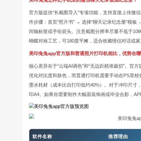
官方版提供“长截图导入”专项功能，支持直接上传微
作步骤：首页“照片书” → 选择“聊天记录纪念册”模
间轴标签或手绘箭头。注意截图分辨率尽量不低于1080
蝴蝶对裱工艺，可180度平摊，适合收藏情侣对话或
美印兔兔app官方版和普通照片打印机相比，优势在
核心差异在于“云端AI调色”和“无边距精准裁切”。
优化对比度和肤色，而普通打印机需要手动在PS里校
墨水耗材（成本比自打印低约40%）。对于冲印尺寸，官
印A4。如果你需要制作大幅面装饰画或毕业合影，AP
软件名称
推荐理由