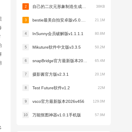
自己的二次元形象制造生成器v1.02
2
38KB
照
bestie最美自拍安卓版v5.0.5.0
3
21.1M
每
InSunny会员破解版v1.1.1.1
4
80.8M
时
的
Mikuture软件中文版v3.3.5
5
50.2M
解
snapBridge官方最新版本2026v2.13.3
6
65.4M
用
摄影酱官方版v2.3.1
7
20.1M
Test Future软件v1.2
8
22M
vsco官方最新版本2026v456
9
129.0M
万能抠图神器v1.0.1手机版
10
57.9M
多