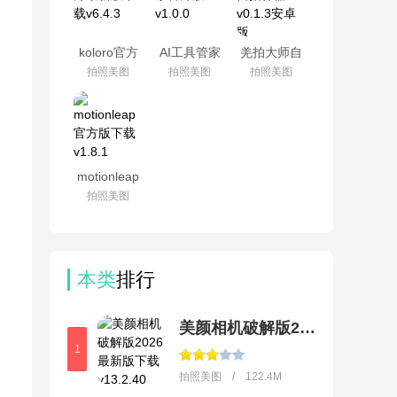
koloro官方
AI工具管家
羌拍大师自
最新版下载
官方版
拍神器
拍照美图
拍照美图
拍照美图
v6.4.3
v1.0.0
v0.1.3安卓
版
motionleap
官方版下载
拍照美图
v1.8.1
本类
排行
美颜相机破解版2026最新版下载
1
拍照美图 / 122.4M