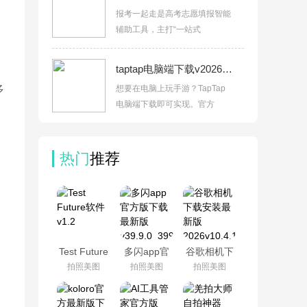
报考一起走是高考志愿填报智能
辅助工具，主打“一站式
taptap电脑端下载v2026.7.14-rel.2
多
想要在电脑上玩手游？TapTap
电脑端下载即可实现。官方
热门
推荐
Test Future
多闪app官
谷歌相机下
软件v1.2
方版下载最
载安装最新
拍照美图
拍照美图
拍照美图
新版
版
v39.9.0_39900300
2026v10.4.117.936816638.