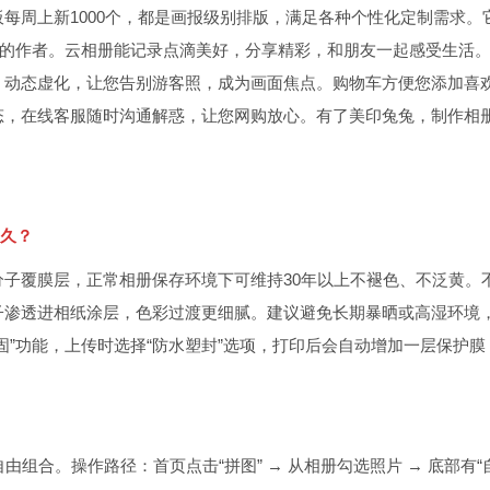
每周上新1000个，都是画报级别排版，满足各种个性化定制需求。
光的作者。云相册能记录点滴美好，分享精彩，和朋友一起感受生活
、动态虚化，让您告别游客照，成为画面焦点。购物车方便您添加喜
态，在线客服随时沟通解惑，让您网购放心。有了美印兔兔，制作相
多久？
子覆膜层，正常相册保存环境下可维持30年以上不褪色、不泛黄。
子渗透进相纸涂层，色彩过渡更细腻。建议避免长期暴晒或高湿环境
固”功能，上传时选择“防水塑封”选项，打印后会自动增加一层保护膜
由组合。操作路径：首页点击“拼图” → 从相册勾选照片 → 底部有“