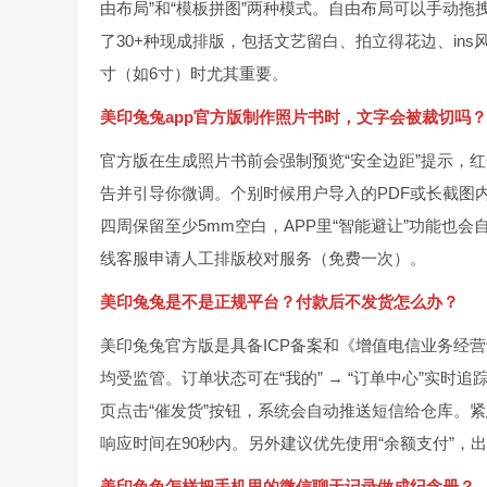
由布局”和“模板拼图”两种模式。自由布局可以手动
了30+种现成排版，包括文艺留白、拍立得花边、in
寸（如6寸）时尤其重要。
美印兔兔app官方版制作照片书时，文字会被裁切吗？
官方版在生成照片书前会强制预览“安全边距”提示，
告并引导你微调。个别时候用户导入的PDF或长截图内
四周保留至少5mm空白，APP里“智能避让”功能也
线客服申请人工排版校对服务（免费一次）。
美印兔兔是不是正规平台？付款后不发货怎么办？
美印兔兔官方版是具备ICP备案和《增值电信业务经
均受监管。订单状态可在“我的” → “订单中心”实
页点击“催发货”按钮，系统会自动推送短信给仓库。紧
响应时间在90秒内。另外建议优先使用“余额支付”
美印兔兔怎样把手机里的微信聊天记录做成纪念册？