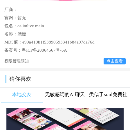
厂商：
官网：
暂无
包名：
os.imlive.main
名称：
漂漂
MD5值：
e99a410b1f53890593341b84a07da76d
备案号：
粤ICP备20064567号-5A
权限管理须知
点击查看
猜你喜欢
本地交友
无敏感词的AI聊天
类似于soul免费社
软件大全
交软件