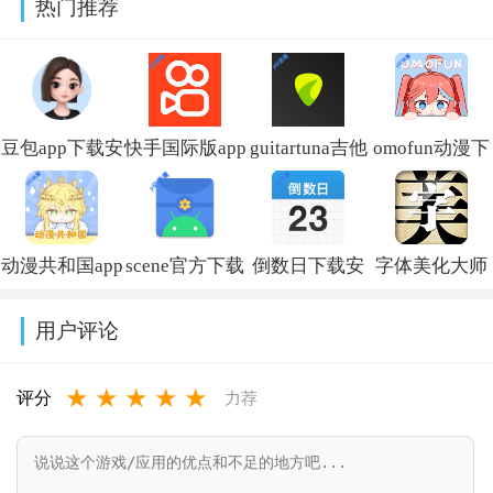
热门推荐
豆包app下载安
快手国际版app
guitartuna吉他
omofun动漫下
装新版本
免费下载安装
调音器下载免
载最新版
v14.5.0
(Kwai)v13.6.40.545802
费版v7.97.0
v1.1.73
动漫共和国app
scene官方下载
倒数日下载安
字体美化大师
免费下载最新
最新版v9.4.9
卓版v3.6.61
回归版v8.14.3
用户评论
版v1.0.0.8
★
★
★
★
★
评分
力荐