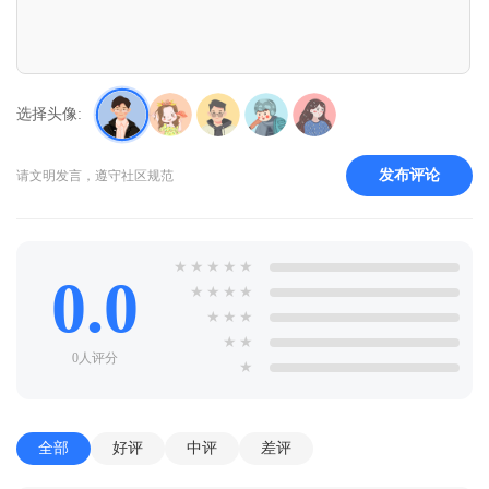
选择头像:
发布评论
请文明发言，遵守社区规范
★
★
★
★
★
0.0
★
★
★
★
★
★
★
★
★
0人评分
★
全部
好评
中评
差评