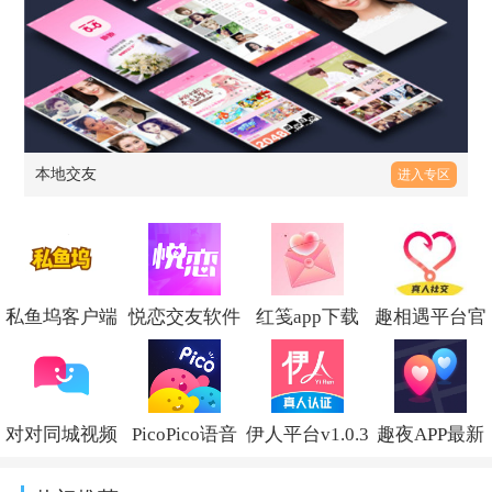
本地交友
进入专区
私鱼坞客户端
悦恋交友软件
红笺app下载
趣相遇平台官
v1.6.6
v1.0.0.36
v1.2.6
方版v1.0.4
对对同城视频
PicoPico语音
伊人平台v1.0.3
趣夜APP最新
交友软件v2.5.0
匹配v3.1.9.1
版v1.2.1