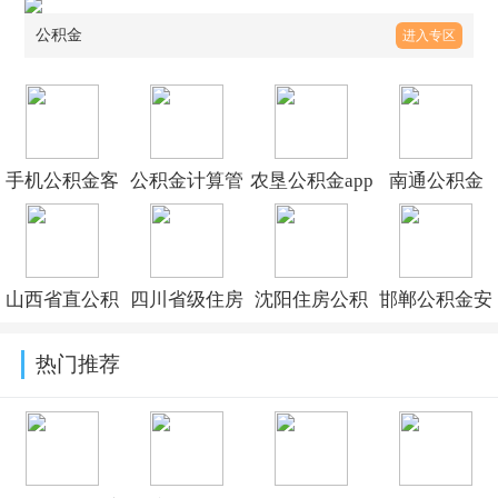
公积金
进入专区
手机公积金客
公积金计算管
农垦公积金app
南通公积金
户端下载v4.6.3
理app最新版本
官方版下载
App下载官方
2026v1.0.0
v1.6.3
版v1.7.7
山西省直公积
四川省级住房
沈阳住房公积
邯郸公积金安
金官方版v1.3.6
公积金app官网
金管理中心
卓版下载v2.5.9
热门推荐
下载v2.4.2
appv2.3