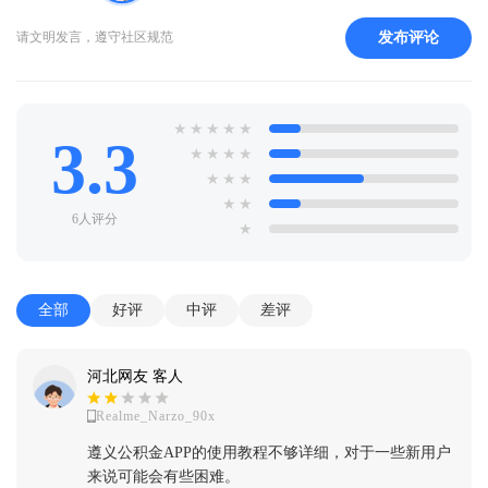
发布评论
请文明发言，遵守社区规范
★
★
★
★
★
3.3
★
★
★
★
★
★
★
★
★
6人评分
★
全部
好评
中评
差评
河北网友 客人
Realme_Narzo_90x
遵义公积金APP的使用教程不够详细，对于一些新用户
来说可能会有些困难。