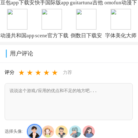
豆包app下载安
快手国际版app
guitartuna吉他
omofun动漫下
装新版本
免费下载安装
调音器下载免
载最新版
v14.5.0
(Kwai)v13.6.40.545802
费版v7.97.0
v1.1.73
动漫共和国app
scene官方下载
倒数日下载安
字体美化大师
免费下载最新
最新版v9.4.9
卓版v3.6.61
回归版v8.14.3
用户评论
版v1.0.0.8
★
★
★
★
★
评分
力荐
选择头像: