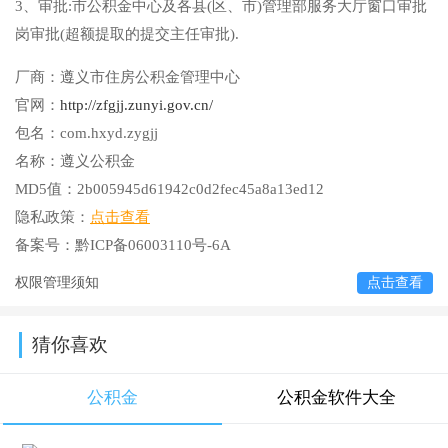
3、审批:市公积金中心及各县(区、市)管理部服务大厅窗口审批
岗审批(超额提取的提交主任审批).
厂商：
遵义市住房公积金管理中心
官网：
http://zfgjj.zunyi.gov.cn/
包名：
com.hxyd.zygjj
名称：
遵义公积金
MD5值：
2b005945d61942c0d2fec45a8a13ed12
隐私政策：
点击查看
备案号：
黔ICP备06003110号-6A
权限管理须知
点击查看
猜你喜欢
公积金
公积金软件大全