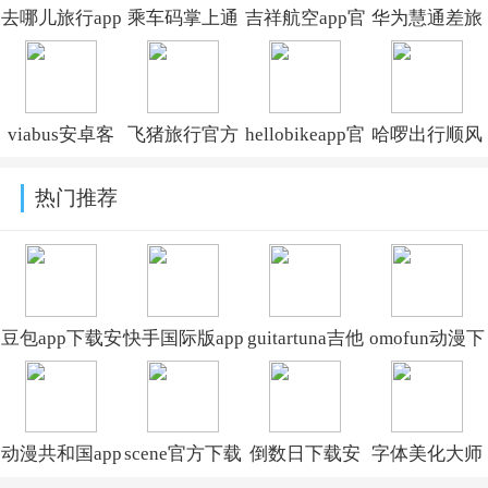
去哪儿旅行app
乘车码掌上通
吉祥航空app官
华为慧通差旅
下载安装
官方正版v2.0
方正版免费下
平台下载2026
v10.4.21
安卓版
载v7.16.4
最新版v8.6.8最
viabus安卓客
飞猪旅行官方
hellobikeapp官
哈啰出行顺风
新版
户端v2.15.4
正版下载安装
方版v7.0.10
车下载安装
热门推荐
v10.0.1.107
v7.0.10
豆包app下载安
快手国际版app
guitartuna吉他
omofun动漫下
装新版本
免费下载安装
调音器下载免
载最新版
v14.5.0
(Kwai)v13.6.40.545802
费版v7.97.0
v1.1.73
动漫共和国app
scene官方下载
倒数日下载安
字体美化大师