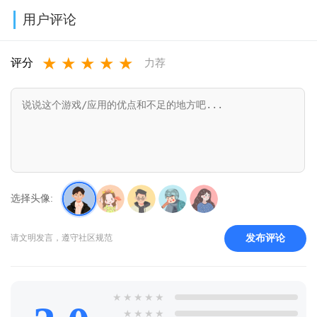
免费下载最新
最新版v9.4.9
卓版v3.6.61
回归版v8.14.3
用户评论
版v1.0.0.8
★
★
★
★
★
评分
力荐
选择头像:
发布评论
请文明发言，遵守社区规范
★
★
★
★
★
★
★
★
★