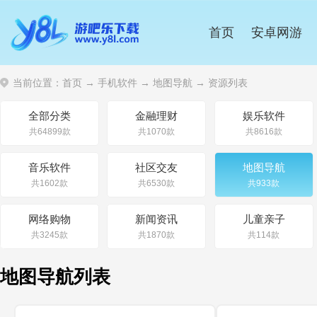
首页
安卓网游
当前位置：
首页
→
手机软件
→
地图导航
→ 资源列表
全部分类
金融理财
娱乐软件
共64899款
共1070款
共8616款
音乐软件
社区交友
地图导航
共1602款
共6530款
共933款
网络购物
新闻资讯
儿童亲子
共3245款
共1870款
共114款
地图导航列表