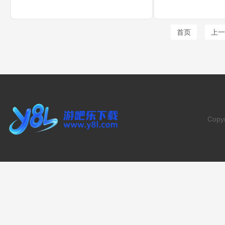
航应用，采用最新的地图科技，搭载顶
景/街景、多模式导
级引擎，适用于多种场景、交通方式的
划，覆盖城市通勤
精准导航，覆盖全国各大城市，提供智
行等场景，主流产品
能的导航服务，有需要的用户赶紧
导航-服务”全链路
首页
上一
Copy