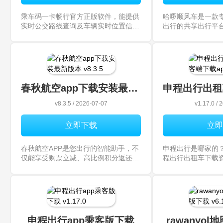
乘车码一卡畅行官方正版软件，能提供
哈啰顺风车是一款
实时公交路线查询及车辆实时位置信
出行的共享出行平
息，助您知晓公交车准确到站时间。还
啰顺风车平台，快
可收藏常用路线，方便快速查看，让出
的地，并和司机确
行更便利高效，快来下载体验。乘车码
地点。
一卡畅行软件官方正版下载最新动态
春秋航空app下载安装最新版本
v8.3.5 / 2026-07-07
v1.17.0 / 
立即下载
立即
春秋航空APP是您出行的智能助手，不
申程出行是哪家的
仅能享受购票立减、高比例积分返还等
程出行出租车下载
专属优惠，更能通过便捷的在线服务，
造、上海出租车统一
让您的每一次旅行都轻松无忧。作为国
正式上线，为用户
内到港准点率第一的航空公司，春秋航
速叫车、行程管理
空APP助您轻松规划每一次出行，享
安全、便捷的出租
申程出行app乘客版下载
rawanyo