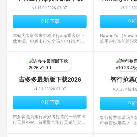
v1.17.0 / 2026-07-07
v6.1.1 / 
立即下载
立即
本站为大家带来申程出行app乘客版下
RawanYol（Raw
载资源。申程出行安全吗？申程出行
族用户打造的维汉双
app是由为上海出租车出行提供打车预
核心是提供母语级
约的手机软件，提供贴心、安全的出行
用户使用地图时的
打车服务，给予用户方便的同时，保障
司乘安全！
吉多多最新版下载2026
智行抢票(
v1.0.1 / 2026-07-07
v10.23.4极速版 
立即下载
立即
吉多多是为旅行爱好者打造的一站式出
智行抢票靠谱吗？
行工具APP。首页聚合旅行灵感与实用
行抢票好用吗？一
工具，计划页可定制行程，打卡页能分
票软件，同时还有
享旅途。覆盖全流程，有智能推荐、语
式，能够帮助大家