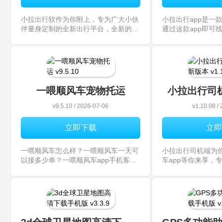
小拉出行软件为你附上，专为广大小伙
小拉出行app是一
伴量身定制的全新出行平台，全新的出
通过这款app即可
行app等你来享，满足你的诸多需求，
足你的不同需求，
赶快加入进来下载畅享吧，你值得拥
属于你的出行新体
有！
载体验吧，你值得
一喂顺风车宠物托运
小拉出行司
v9.5.10 / 2026-07-06
v1.10.08 /
立即下载
立即
一喂顺风车怎么样？一喂顺风车一天可
小拉出行司机端为
以接多少单？一喂顺风车app手机客户
车app等你来享，
端下载资源分享给大家！这是一款很不
通过这款app即可
错的健康出行软件，靠谱的网约车服务
的网约车平台等你
出行，有需要的用户快来下载吧！
多，福利高，赶快
吧！