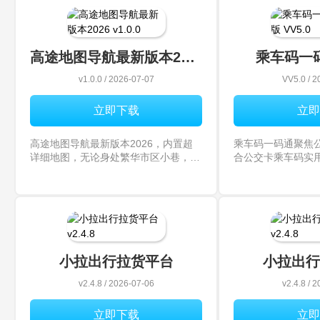
言翻译等功能，让旅行省心贴心，快来
到回家的车票，同
下载体验。吉多多最新版下载2026最
便，感兴趣的话就
高途地图导航最新版本2026
乘车码一
v1.0.0 / 2026-07-07
VV5.0 / 2
立即下载
立即
高途地图导航最新版本2026，内置超
乘车码一码通聚焦
详细地图，无论身处繁华市区小巷，还
合公交卡乘车码实
是陌生城市大道，都能精准指引方向，
支付宝微信扫码乘车
带来沉浸式导航体验，彻底告别迷路困
等内容，以视频图
扰。高途地图导航最新版本2026最新
节，优化使用体验
动态高途地图导航近日迎来重大更新，
捷出行。乘车码一
小拉出行拉货平台
小拉出行
v2.4.8 / 2026-07-06
v2.4.8 / 
立即下载
立即