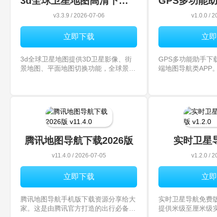
3d全球卫星地图高清下载手机版
v3.3.9 / 2026-07-06
v1.0.0 / 
立即下载
立即
3d全球卫星地图提供3D卫星影像、街
GPS多功能助手下
景地图、平面地图切换功能，全球景
端地图导航类APP
点、城市建筑以3D模型立体呈现，沉
航工具，还整合了
浸式体验真实地貌。360°虚拟现实技
元功能，适配日常
术，足不出户即可“漫游”全球热门景
外作业等多种场景
点。3d全球卫星地图高清下载手机版最
吧！GPS多功能助
新动
腾讯地图导航下载2026版
实时卫星
v11.4.0 / 2026-07-05
v1.2.0 / 
立即下载
立即
腾讯地图导航手机版下载资源分享给大
实时卫星导航免费
家。这是由腾讯官方打造的出行必备导
提供米级至厘米级