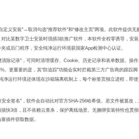
自定义安装”→取消勾选“推荐软件”和“修改主页”两项。此软件提供无
。对比某数字卫士安装时强插3款推广软件，本软件全程零诱导，安装
夹或后门程序，安全纯净运行环境获国家App检测中心认证。
键清除记录”，可同时清理缓存、Cookie、历史记录和表单数据。操作
95%。更重要的是，其“防追踪”功能会实时拦截第三方广告商的跟踪脚
安全纯净运行环境还体现在沙箱隔离机制上，每个标签页独立进程，即使
查安全签名”，软件会自动比对官方SHA-256哈希值。若文件被篡改，
下载扫描快3倍，且不依赖云查杀，保护离线场景。无捆绑安装特性也贯
山寨插件窃取数据。