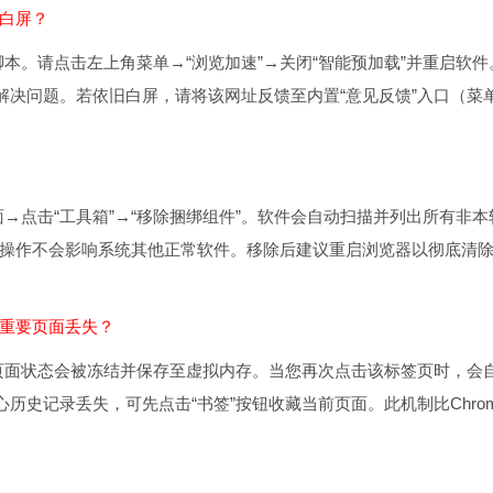
现白屏？
本。请点击左上角菜单→“浏览加速”→关闭“智能预加载”并重启软件
可解决问题。若依旧白屏，请将该网址反馈至内置“意见反馈”入口（菜
→点击“工具箱”→“移除捆绑组件”。软件会自动扫描并列出所有非本
此操作不会影响系统其他正常软件。移除后建议重启浏览器以彻底清
致重要页面丢失？
页面状态会被冻结并保存至虚拟内存。当您再次点击该标签页时，会
历史记录丢失，可先点击“书签”按钮收藏当前页面。此机制比Chro
？