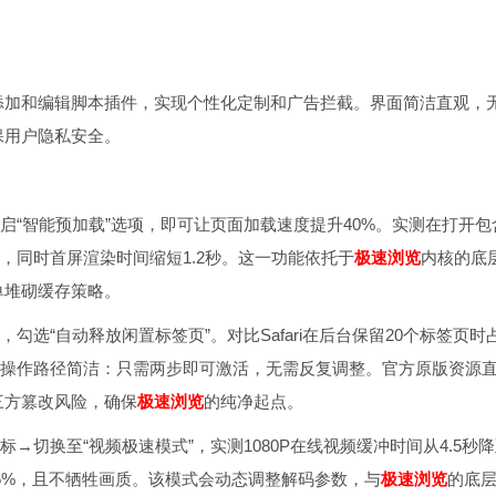
添加和编辑脚本插件，实现个性化定制和广告拦截。界面简洁直观，
保用户隐私安全。
开启“智能预加载”选项，即可让页面加载速度提升40%。实测在打开包
内存，同时首屏渲染时间缩短1.2秒。这一功能依托于
极速浏览
内核的底
单堆砌缓存策略。
，勾选“自动释放闲置标签页”。对比Safari在后台保留20个标签页时
0MB。操作路径简洁：只需两步即可激活，无需反复调整。官方原版资源
三方篡改风险，确保
极速浏览
的纯净起点。
标→切换至“视频极速模式”，实测1080P在线视频缓冲时间从4.5秒
低25%，且不牺牲画质。该模式会动态调整解码参数，与
极速浏览
的底