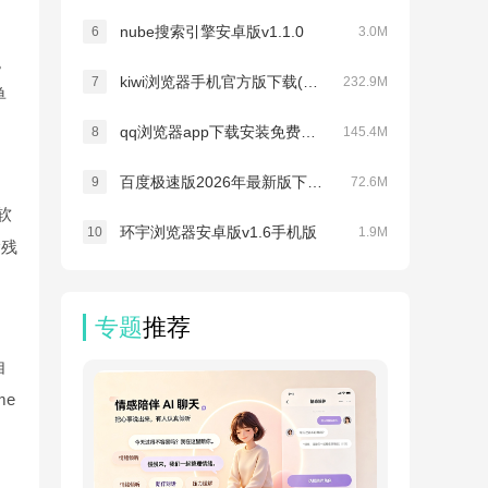
nube搜索引擎安卓版v1.1.0
6
3.0M
。
kiwi浏览器手机官方版下载(Kiwi Browser)v137.0.7337.0
7
232.9M
单
qq浏览器app下载安装免费正版v20.4.0.0035
8
145.4M
百度极速版2026年最新版下载安装v7.10.0.11
9
72.6M
软
环宇浏览器安卓版v1.6手机版
10
1.9M
除残
专题
推荐
自
me