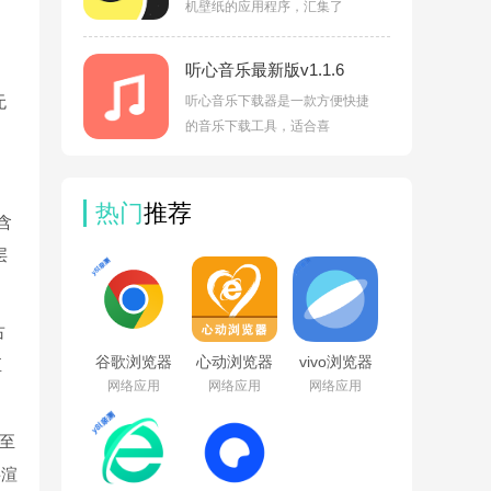
机壁纸的应用程序，汇集了
听心音乐最新版v1.1.6
无
听心音乐下载器是一款方便快捷
的音乐下载工具，适合喜
热门
推荐
含
层
占
谷歌浏览器
心动浏览器
vivo浏览器
直
app下载安
手机版
官方正版下
网络应用
网络应用
网络应用
装手机版本
v1.1.61安卓
载v30.0.3.2
(Chrome)v151.0.7922.6
版
降至
层渲