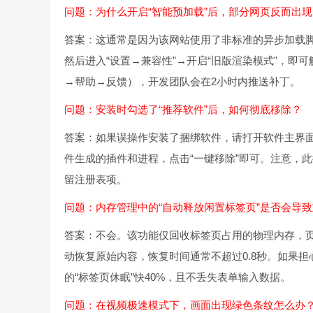
问题：为什么开启“智能预加载”后，部分网页反而出
答案：这通常是因为该网站使用了非标准的异步加载脚
然后进入“设置→兼容性”→开启“旧版渲染模式”，即
→帮助→反馈），开发团队会在2小时内推送补丁。
问题：安装时勾选了“推荐软件”后，如何彻底移除？
答案：如果误操作安装了捆绑软件，请打开软件主界面
件生成的插件和进程，点击“一键移除”即可。注意，
留注册表项。
问题：内存管理中的“自动释放闲置标签页”是否会导
答案：不会。该功能仅回收标签页占用的物理内存，
动恢复原始内容，恢复时间通常不超过0.8秒。如果担心
的“标签页休眠”快40%，且不丢失表单输入数据。
问题：在视频极速模式下，画面出现绿色条纹怎么办