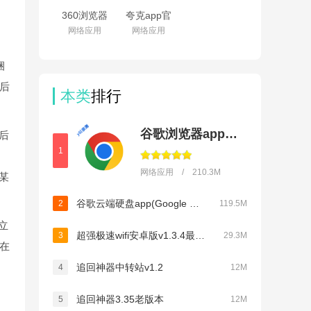
360浏览器
夸克app官
app下载安
方正版下载
网络应用
网络应用
装最新版本
最新版本
v10.1.7.210
v10.13.5.1110
捆
后
本类
排行
谷歌浏览器app下载安装手机版本(Chrome)
后
1
网络应用 / 210.3M
某
谷歌云端硬盘app(Google Drive)v2.26.197.1.all.alldpi
2
119.5M
立
超强极速wifi安卓版v1.3.4最新版
3
29.3M
彻在
追回神器中转站v1.2
4
12M
追回神器3.35老版本
5
12M