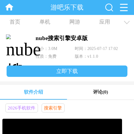
游吧乐下载
首页
单机
网游
应用
资讯
合集
nube搜索引擎安卓版
大小：3.0M
时间：2025-07-17 17:02
性质：免费
版本：v1.1.0
立即下载
软件介绍
评论
(0)
2026手机软件
搜索引擎