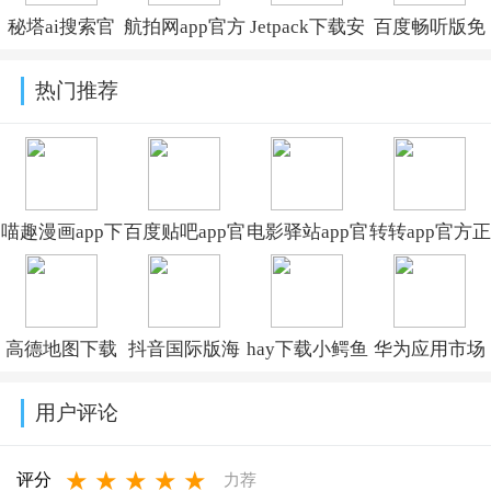
秘塔ai搜索官
航拍网app官方
Jetpack下载安
百度畅听版免
方下载v2.6.9
下载安卓版
卓版v26.5
费下载
热门推荐
v5.0.7
2.79.0.12
喵趣漫画app下
百度贴吧app官
电影驿站app官
转转app官方正
载小说免费安
方下载
方最新版本免
版下载2026最
装v5.0.0
v22.5.1.0
费下载v2.0.0
新版本v12.6.0
高德地图下载
抖音国际版海
hay下载小鳄鱼
华为应用市场
导航2026最新
外版下载
中文版v8.53.0
正版下载软件
用户评论
版安装
(TikTok)v44.7.15
商店
★
★
★
★
★
v16.13.0.2011
appv16.2.1.300
评分
力荐