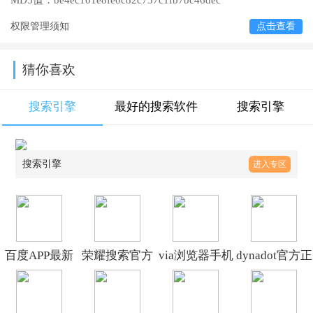
MD5值：
be4ec101e8fe0c82c737c1fb7bc46dec
权限管理须知
点击查看
猜你喜欢
搜索引擎
最好的搜索软件
搜索引擎
搜索引擎
进入专区
百度APP最新
荣耀搜索官方
via浏览器手机
dynadot官方正
版本下载
最新版
版本下载
版下载
v15.55.0.10
v10.0.11.301
v7.0.07.1.0.b35.6347178b
v3.12.19