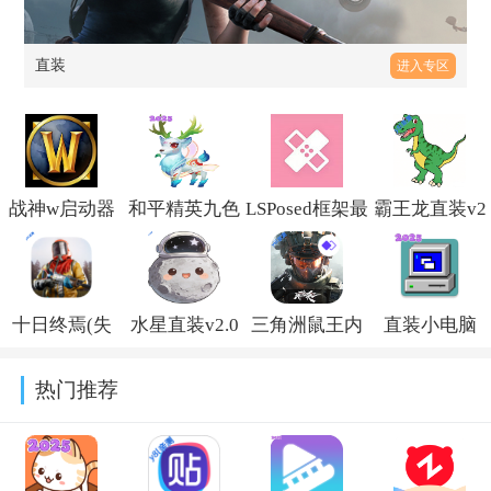
直装
进入专区
战神w启动器
和平精英九色
LSPosed框架最
霸王龙直装v2
直装v7.68.0
鹿直装免root
新版本下载
和平精英
最新版m.2.0
v1.11.0
v3.3.3.1004
十日终焉(失
水星直装v2.0
三角洲鼠王内
直装小电脑
控)容器直装
和平精英下载
部科技最新免
plus安装包
热门推荐
v3.7.0
最新版v1.26
费版
v9.0.0plus
v3.3.7.1010