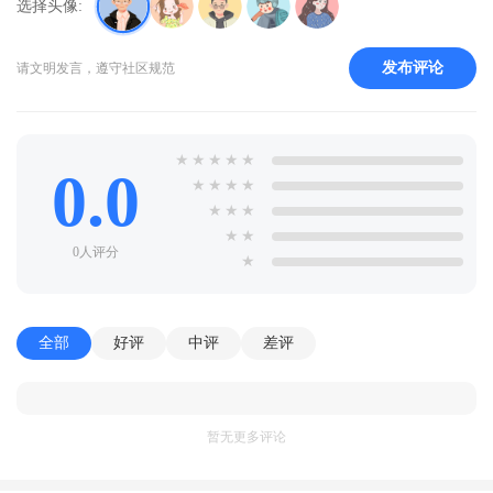
选择头像:
发布评论
请文明发言，遵守社区规范
★
★
★
★
★
0.0
★
★
★
★
★
★
★
★
★
0人评分
★
全部
好评
中评
差评
暂无更多评论