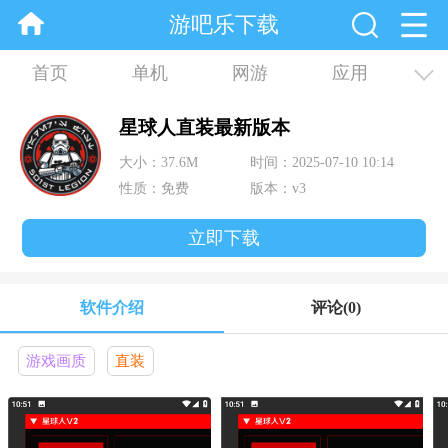
游吧乐下载
首页
单机
网游
应用
资讯
合集
星球人直装最新版本
大小：37.6M
时间：2025-07-10 10:14
性质：免费
版本：v3
立即下载
软件介绍
评论
(0)
游戏画质
直装