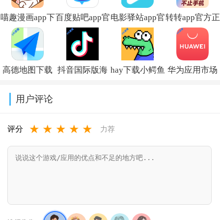
喵趣漫画app下
百度贴吧app官
电影驿站app官
转转app官方正
载小说免费安
方下载
方最新版本免
版下载2026最
装v5.0.0
v22.5.1.0
费下载v2.0.0
新版本v12.6.0
高德地图下载
抖音国际版海
hay下载小鳄鱼
华为应用市场
导航2026最新
外版下载
中文版v8.53.0
正版下载软件
用户评论
版安装
(TikTok)v44.7.15
商店
★
★
★
★
★
v16.13.0.2011
appv16.2.1.300
评分
力荐