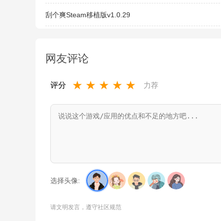
刮个爽Steam移植版v1.0.29
网友评论
★
★
★
★
★
评分
力荐
选择头像:
请文明发言，遵守社区规范