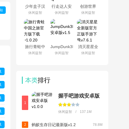
少年盒子汉
行走达人安
创游世界
知
化安卓版
卓版v1.6.0
2026最新版
休闲益智
休闲益智
休闲益智
v1.1最新版
手机版
下载v1.71.2
旅行青蛙中
JumpDunk3D
消灭星星全
国之旅官方
安卓版v1.5
新版官方正
休闲益智
休闲益智
休闲益智
版下载
版手游下载
v1.0.20
v7.6.1
载
本类
排行
载
握手吧游戏安卓版
载
1
载
休闲益智 / 137.1M
载
蚂蚁生存日记最新版v1.2
2
78.8M