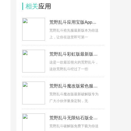
相关
应用
荒野乱斗应用宝版App下载v66.13.1
荒野乱斗抢先服最新版本为你送
，
上，让你在这里即可第一
荒野乱斗彩虹版最新版v114.514
这是一款最近很火的荒野乱斗，
这款荒野乱斗经过了一些
荒野乱斗魔改版紫色服最新版本v66.293
荒野乱斗魔改版最新破解版专为
广大小伙伴量身定制，无
荒野乱斗无限钻石版全人物免费(Null’s Brawl)v66.293
荒野乱斗破解版免费下载为你送