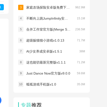
载
家庭农场探险安卓版免费下载(Family Farm Adventure)v1.220.101
3
962.9M
不断向上跳JumpInfinity安卓版v3.0
4
15.1M
合并工作室官方版(Merge Studio)v2.1.1
5
236.5M
超级躲猫猫小游戏v1.0.13
6
71.7M
AI少女养成安卓版v1.5.1
7
38M
这也能切最新完整版v1.1.1
8
71.2M
Just Dance Now官方版v9.0.0
9
59.6M
呱呱游戏手机版v1.0
10
35.0M
专题
推荐