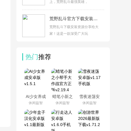
上，荒野乱斗最强英雄，
荒野乱斗官方下载安装最新版v66.13.1
荒野乱斗下载安装资源分享给大
家！这是一款深受广大玩
热门
推荐
AI少女养成
蜡笔小新之
雪夜迷荡安
安卓版
小帮手大作
卓版v1.17手
休闲益智
休闲益智
休闲益智
v1.5.1
战官方正版
机版
v2.19.4