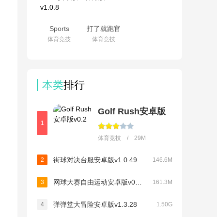
Sports
打了就跑官
Battle安卓版
方版v1.0
体育竞技
体育竞技
v1.0.8
本类
排行
Golf Rush安卓版
1
体育竞技 / 29M
街球对决台服安卓版v1.0.49
2
146.6M
网球大赛自由运动安卓版v0.9.5
3
161.3M
弹弹堂大冒险安卓版v1.3.28
4
1.50G