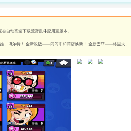
用宝会自动高速下载荒野乱斗应用宝版本。
娃、博尔特！ 全新改版——闪闪币和商店焕新！ 全新巴菲——格里夫、