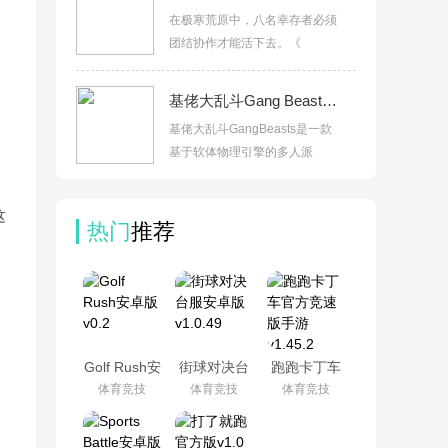
在极寒荒原中，八名幸存者必须
团结协作才能活下去。《
基佬大乱斗Gang BeastsPC版联机对战汉化版v1.2.1联机版
基佬大乱斗GangBeasts是一款
基于软体物理引擎的多人派
这
热门
推荐
Golf Rush安
街球对决台
跑跑卡丁车
卓版v0.2
服安卓版
官方竞速版
体育竞技
体育竞技
体育竞技
v1.0.49
手游v1.45.2