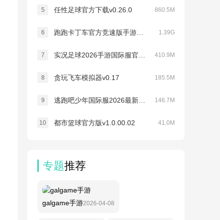
任性足球官方下载v0.26.0
5
860.5M
跑跑卡丁车官方竞速版手游v1.45.2
6
1.39G
实况足球2026手游国际服官方最新版(PES 2026)v10.5.1
7
410.9M
贪玩飞车模拟器v0.17
8
185.5M
逃跑吧少年国际服2026最新版本(Hunt and Hide)v1.2.0
9
146.7M
都市篮球官方版v1.0.00.02
10
41.0M
专题
推荐
galgame手游
2026-04-08