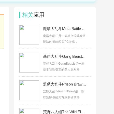
相关
应用
魔塔大乱斗Mota Battle Royale经典单机闯关v3.1绿色版
魔塔大乱斗是一款融合经典魔塔
玩法的策略闯关PC游戏，
基佬大乱斗Gang BeastsPC电脑版v1.2.0联机版
基佬大乱斗GangBeasts是一款
基于物理引擎的多人派对格
监狱大乱斗Prison Brawl中文版下载v2.5完整版
监狱大乱斗PrisonBrawl是一款
以监狱暴乱为背景的硬核格
荒野八人组The Wild Eight联机版v1.0.1 绿色版