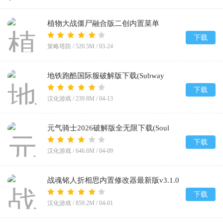
植物大战僵尸融合版二创内置菜单
(PlantsVsZombiesRH-Mod)v3.5
下载
策略塔防 /
520.5M
/
03-24
地铁跑酷国际服破解版下载(Subway
Surf)v3.61.1
下载
汉化游戏 /
239.8M
/
04-13
元气骑士2026破解版全无限下载(Soul
Knight)v8.1.0
下载
汉化游戏 /
646.6M
/
04-09
战魂铭人折相思内置修改器最新版v3.1.0
下载
汉化游戏 /
859.2M
/
04-01