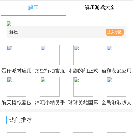
解压
解压游戏大全
解压
进入专区
蛋仔派对应用
太空行动官服
卑鄙的熊正式
猫和老鼠应用
宝渠道服最新
下载手机版
版(卑鄙的熊解
宝渠道服安装
版v1.0.265
v1.76.3.0014
压闯关)v1.3.29
v7.47.2
航天模拟器破
冲吧小精灵手
球球英雄国际
全民泡泡超人
解版下载2026
游官方下载最
服最新版
九游版下载
热门推荐
最新版
新版本v1.0.1
2026(OrbMaster)v1.11.29
v2.15.1