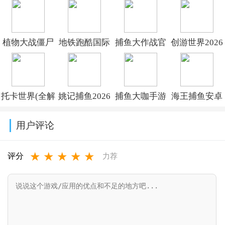
v1.5.10.6
植物大战僵尸
地铁跑酷国际
捕鱼大作战官
创游世界2026
杂交版重制版
服破解版下载
方版2026下载
最新版下载
手机版下载
(Subway
v1.6.0.1
v1.71.2
托卡世界(全解
姚记捕鱼2026
捕鱼大咖手游
海王捕鱼安卓
v0.19.1.0
Surf)v3.61.1
锁版
最新版官方版
下载安装正版
版本官方下载
用户评论
本)2026v1.128.0
v7.9.3.0
v153
v1.37.3
★
★
★
★
★
评分
力荐