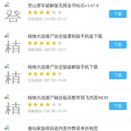
登山赛车破解版无限金币钻石v1.67.8
下载
汉化游戏 /
121.9M
/
01-14
植物大战僵尸杂交版重制版手机版下载
v0.19.1.0
下载
策略塔防 /
460.7M
/
04-13
植物大战僵尸杂交版破解版手机下载
(Plants vs Zombies Super Hybrid)v3.12
下载
汉化游戏 /
887.7M
/
10-09
植物大战僵尸融合版高数带我飞内置MOD
菜单(PlantsVsZombiesRH-Mod)v3.5
下载
策略塔防 /
520.5M
/
03-24
修仙家族模拟器内置作弊菜单折相思