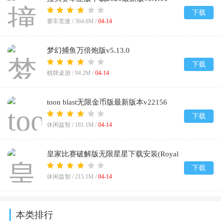
下载
赛车竞速 /
364.6M
/
04-14
梦幻捕鱼万倍炮版v5.13.0
下载
棋牌桌游 /
94.2M
/
04-14
toon blast无限金币版最新版本v22156
下载
休闲益智 /
181.1M
/
04-14
皇家比赛破解版无限星星下载安装(Royal
Match)v35524
下载
休闲益智 /
215.1M
/
04-14
本类排行