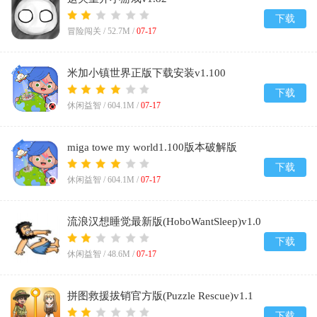
下载
冒险闯关 /
52.7M
/
07-17
米加小镇世界正版下载安装v1.100
下载
休闲益智 /
604.1M
/
07-17
miga towe my world1.100版本破解版
v1.100
下载
休闲益智 /
604.1M
/
07-17
流浪汉想睡觉最新版(HoboWantSleep)v1.0
下载
休闲益智 /
48.6M
/
07-17
拼图救援拔销官方版(Puzzle Rescue)v1.1
下载