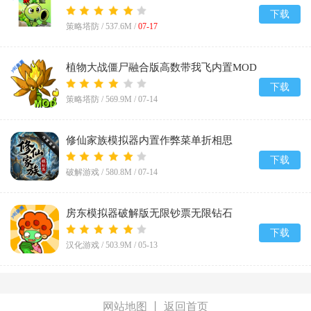
v0.24.0.0
下载
策略塔防 /
537.6M
/
07-17
植物大战僵尸融合版高数带我飞内置MOD
菜单(PlantsVsZombiesRH-Mod)v3.8
下载
策略塔防 /
569.9M
/
07-14
修仙家族模拟器内置作弊菜单折相思
v10.1.6
下载
破解游戏 /
580.8M
/
07-14
房东模拟器破解版无限钞票无限钻石
v1.87.5.2
下载
汉化游戏 /
503.9M
/
05-13
网站地图
丨
返回首页