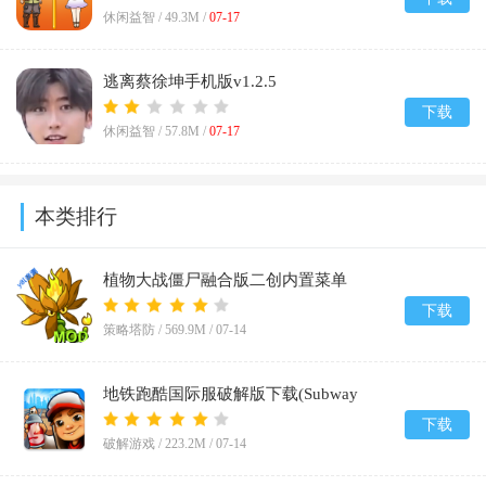
休闲益智 /
49.3M
/
07-17
逃离蔡徐坤手机版v1.2.5
下载
休闲益智 /
57.8M
/
07-17
本类排行
植物大战僵尸融合版二创内置菜单
(PlantsVsZombiesRH-Mod)v3.8
下载
策略塔防 /
569.9M
/
07-14
地铁跑酷国际服破解版下载(Subway
Surf)v3.66.0
下载
破解游戏 /
223.2M
/
07-14