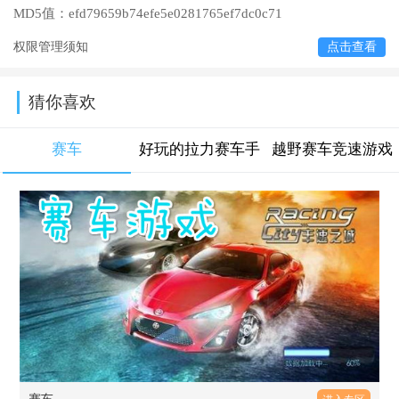
MD5值：
efd79659b74efe5e0281765ef7dc0c71
权限管理须知
点击查看
猜你喜欢
赛车
好玩的拉力赛车手
越野赛车竞速游戏
游