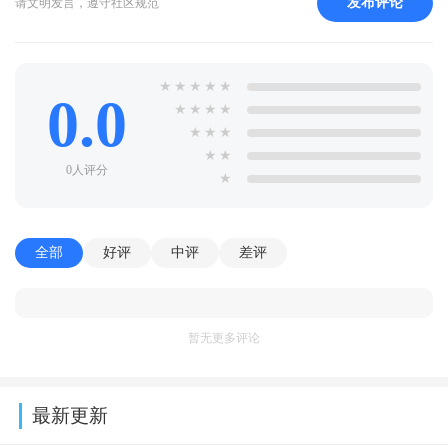
发布评论
请文明发言，遵守社区规范
★
★
★
★
★
0.0
★
★
★
★
★
★
★
★
★
0人评分
★
全部
好评
中评
差评
暂无更多评论
最新更新