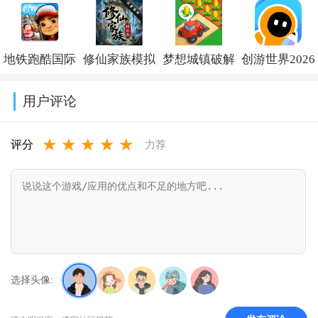
杂交版重制版
版最新版v1.3.0
版本官方下载
融合版二创内
手机版下载
v1.40.2
置菜单
地铁跑酷国际
修仙家族模拟
梦想城镇破解
创游世界2026
v0.24.0.0
(PlantsVsZomb
服破解版下载
器内置作弊菜
版内置修改菜
最新版下载
Mod)v3.8
用户评论
(Subway
单折相思
单
v1.77.0
★
★
★
★
★
Surf)v3.66.0
v10.1.6
(Township)v37.0.2
评分
力荐
选择头像: