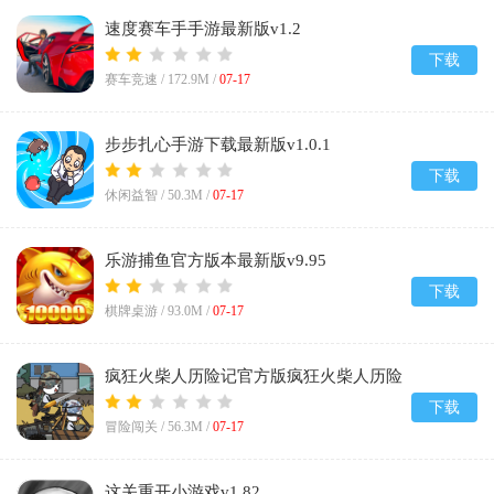
速度赛车手手游最新版v1.2
下载
赛车竞速 /
172.9M
/
07-17
步步扎心手游下载最新版v1.0.1
下载
休闲益智 /
50.3M
/
07-17
乐游捕鱼官方版本最新版v9.95
下载
棋牌桌游 /
93.0M
/
07-17
疯狂火柴人历险记官方版疯狂火柴人历险
记
下载
冒险闯关 /
56.3M
/
07-17
这关重开小游戏v1.82