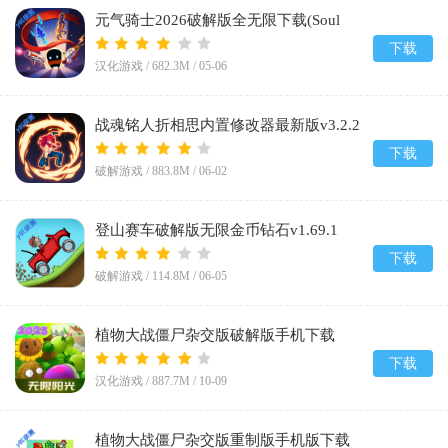
元气骑士2026破解版全无限下载(Soul
Knight)v8.2.0
下载
汉化游戏 /
682.3M
/
05-06
战魂铭人折相思内置修改器最新版v3.2.2
下载
破解游戏 /
883.8M
/
06-02
登山赛车破解版无限金币钻石v1.69.1
下载
破解游戏 /
114.8M
/
06-05
植物大战僵尸杂交版破解版手机下载
(Plants vs Zombies Super Hybrid)v3.12
下载
汉化游戏 /
887.7M
/
10-09
植物大战僵尸杂交版重制版手机版下载