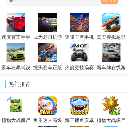
赛车
进入专区
速度赛车手手
成为老司机游
速降王者手机
真实模拟越野
游最新版v1.2
戏最新版v1.0.2
版(Descenders
赛车最新版
Mountain
v1.0
豪车狂飙驾驶
撞头赛车正版
火箭竞技场赛
新车牌在线游
Bike)v1.5
最新版
下载2026最新
车极限2026最
戏汉化版下载
热门推荐
v306.1.0.3018
版v5.1.24
新版
v109
(R.A.C.E.)v1.4.28
植物大战僵尸
鱼乐达人高爆
海王捕鱼安卓
植物大战僵尸