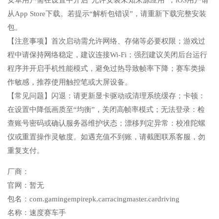
安卓用户需在设置中开启“允许安装未知来源应用”，iOS用户请
从App Store下载。若提示“解析包错误”，请重新下载完整安装
包。
【注意事项】首次启动需允许网络、存储等必要权限；游戏过
程中请保持网络稳定，建议连接Wi-Fi；强烈建议关闭后台运行
程序并开启手机性能模式，避免过热导致帧率下降；赛车类操
作敏感，推荐使用触控笔或大屏设备。
【常见问题】闪退：请更新显卡驱动或清理系统缓存；卡顿：
在设置中降低画质至“均衡”，关闭高帧率模式；无法登录：检
查账号密码或确认服务器维护状态；漂移判定异常：校准陀螺
仪或重置操作灵敏度。如遇充值不到账，请截图联系客服，勿
重复支付。
厂商：
官网：
暂无
包名：
com.gamingempirepk.carracingmaster.cardriving
名称：
速度赛车手