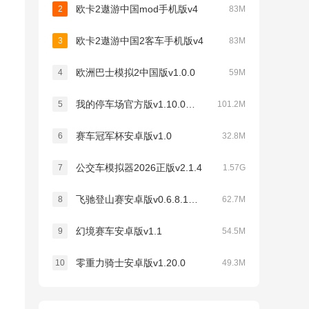
欧卡2遨游中国mod手机版v4
2
83M
欧卡2遨游中国2客车手机版v4
3
83M
欧洲巴士模拟2中国版v1.0.0
4
59M
我的停车场官方版v1.10.0最新版
5
101.2M
赛车冠军杯安卓版v1.0
6
32.8M
公交车模拟器2026正版v2.1.4
7
1.57G
飞驰登山赛安卓版v0.6.8.1手机版
8
62.7M
幻境赛车安卓版v1.1
9
54.5M
零重力骑士安卓版v1.20.0
10
49.3M