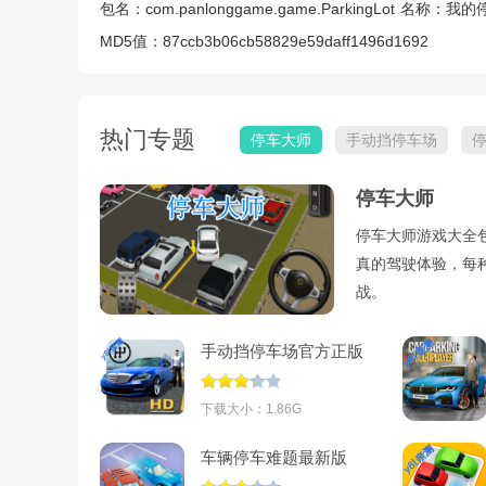
包名：
com.panlonggame.game.ParkingLot
名称：
我的
MD5值：
87ccb3b06cb58829e59daff1496d1692
热门专题
停车大师
手动挡停车场
停车大师
停车大师游戏大全
真的驾驶体验，每
战。
手动挡停车场官方正版
下载安装(Car
Parking)v4.9.8
下载大小：1.86G
车辆停车难题最新版
(car park