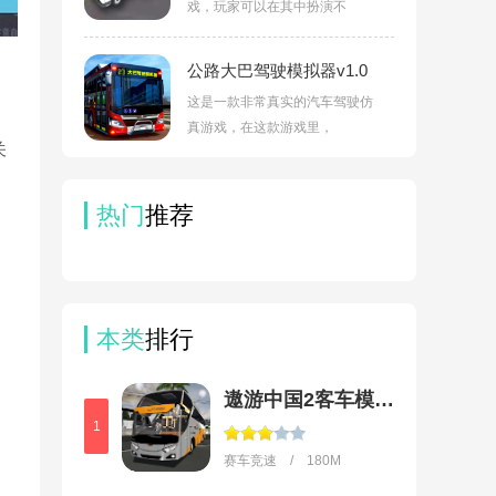
戏，玩家可以在其中扮演不
公路大巴驾驶模拟器v1.0
这是一款非常真实的汽车驾驶仿
真游戏，在这款游戏里，
关
热门
推荐
本类
排行
遨游中国2客车模拟导航手机版
1
赛车竞速 / 180M