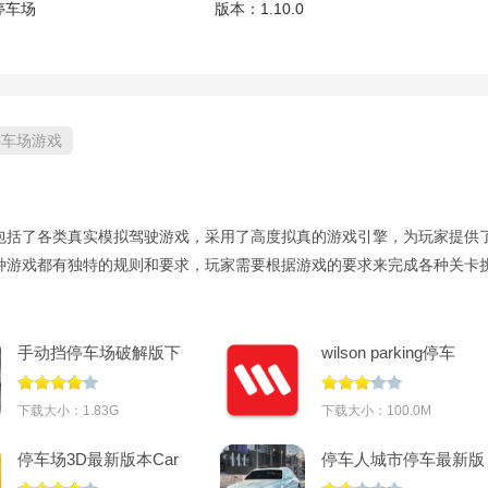
停车场
版本：
1.10.0
停车场游戏
包括了各类真实模拟驾驶游戏，采用了高度拟真的游戏引擎，为玩家提供
种游戏都有独特的规则和要求，玩家需要根据游戏的要求来完成各种关卡
手动挡停车场破解版下
wilson parking停车
载2026所有车辆都解锁
v3.9.3
(Car Parking)v4.9.8
下载大小：1.83G
下载大小：100.0M
停车场3D最新版本Car
停车人城市停车最新版
Parkingv2.0.7
(Parking Man)v3.1