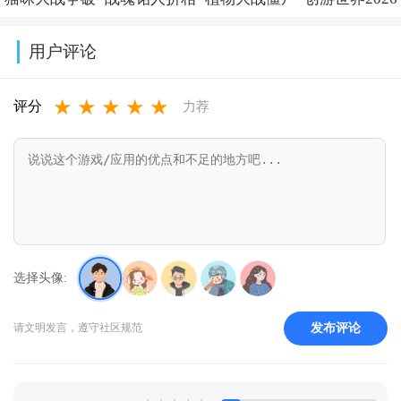
版
新版v2.5.20
(Plants vs
v0.25.5
解版下载可扭
思内置修改器
融合版二创内
最新版下载
Zombies Super
用户评论
蛋2026v15.5.0
最新版v3.3.0
置菜单
v1.78.0
Hybrid)v0.25.5.0
★
★
★
★
★
(PlantsVsZombiesRH-
评分
力荐
Mod)v3.8.1
选择头像:
发布评论
请文明发言，遵守社区规范