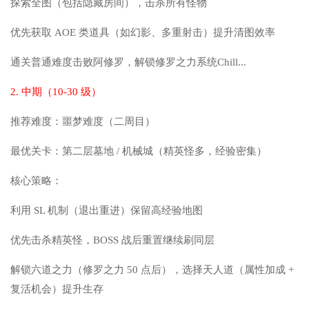
探索全图（包括隐藏房间），击杀所有怪物
优先获取 AOE 类道具（如幻影、多重射击）提升清图效率
通关普通难度击败阿修罗，解锁修罗之力系统Chill...
2. 中期（10-30 级）
推荐难度：噩梦难度（二周目）
最优关卡：第二层墓地 / 机械城（精英怪多，经验密集）
核心策略：
利用 SL 机制（退出重进）保留高经验地图
优先击杀精英怪，BOSS 战后重置继续刷同层
解锁六道之力（修罗之力 50 点后），选择天人道（属性加成 +
复活机会）提升生存