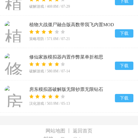
下载
破解游戏 /
469.8M
/
07-29
植物大战僵尸融合版高数带我飞内置MOD
菜单(PlantsVsZombiesRH-Mod)v3.8.1
下载
策略塔防 /
571.0M
/
07-21
修仙家族模拟器内置作弊菜单折相思
v10.1.6
下载
破解游戏 /
580.8M
/
07-14
房东模拟器破解版无限钞票无限钻石
v1.87.5.2
下载
汉化游戏 /
503.9M
/
05-13
网站地图
丨
返回首页