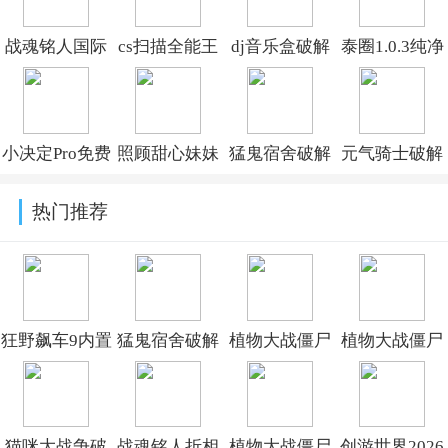
战魂铭人国际
cs扫描全能王
dj音乐盒破解
泰圈1.0.3纯净
版破解版内置
永久免费版
版无限金币最
版1.0.3
修改器
v7.28.7.2806250008
新版v8.5.1
小决定Pro免费
照顾甜心妹妹
猛鬼宿舍破解
元气骑士破解
(Otherworld
解锁会员
官方版
版下载无限金
版免费下载全
Legends)v3.4.0
热门推荐
v26.7.4
v9.93.00.00
币无限闪电最
皮肤无敌v8.4.0
新版v2.5.20
狂野飙车9内置
猛鬼宿舍破解
植物大战僵尸
植物大战僵尸
修改器最新版
版下载无限金
杂交版破解版
杂交版重制版
本v52.1.2a破解
币无限闪电最
手机下载
手机版下载
猫咪大战争破
战魂铭人折相
植物大战僵尸
创游世界2026