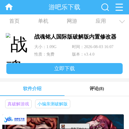
游吧乐下载
首页
单机
网游
应用
资讯
合集
战魂铭人国际版破解版内置修改器
(Otherworld Legends)
大小：1.09G
时间：2026-08-03 16:07
性质：免费
版本：v3.4.0
立即下载
软件介绍
评论
(8)
真破解游戏
小编亲测破解版