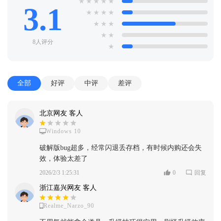
★
★
★
★
★
3.1
★
★
★
★
★
★
★
★
★
8人评分
★
全部
好评
中评
差评
北京网友 客人
Windows 10
破解版bug超多，经常闪退丢存档，有时候内购还会失
效，体验太差了
2026/2/3 1:25:31
0
回复
浙江嘉兴网友 客人
Realme_Narzo_90