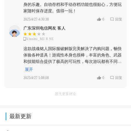
身的乐趣。自动存档和手动存档功能也很贴心，方便玩
家随时保存进度。值得一玩！
2025/4/27 4:30:38
0
回复
广东深圳电信网友 客人
Xiaomi_MI 8 SE
这款战魂铭人国际服破解版完美解决了内购问题，畅快
体验各种道具！游戏性本身也很棒，丰富的角色、武器
和技能组合提供了极高的可玩性，每次游玩都有不同的
惊喜。战斗系统流畅，打击感十足，让人欲罢不能。推
展开
荐给所有喜欢动作Roguelike游戏的玩家！
2025/4/27 1:08:08
0
回复
暂无更多评论
最新更新