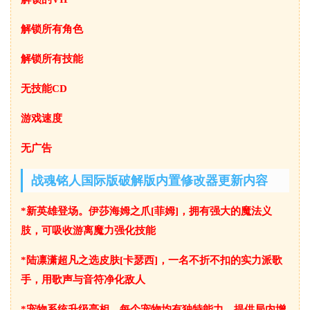
解锁所有角色
解锁所有技能
无技能CD
游戏速度
无广告
战魂铭人国际版破解版内置修改器更新内容
*新英雄登场。伊莎海姆之爪[菲姆]，拥有强大的魔法义
肢，可吸收游离魔力强化技能
*陆凛潇超凡之选皮肤[卡瑟西]，一名不折不扣的实力派歌
手，用歌声与音符净化敌人
*宠物系统升级亮相，每个宠物均有独特能力，提供局内增