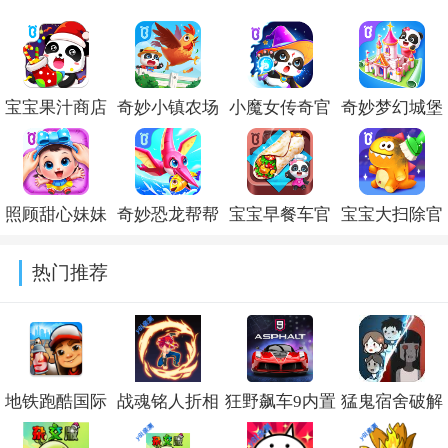
宝宝果汁商店
奇妙小镇农场
小魔女传奇官
奇妙梦幻城堡
官方版
破解版
方版
宝宝巴士下载
v9.93.00.00
v9.93.00.00
v9.93.00.00
手机版
照顾甜心妹妹
奇妙恐龙帮帮
宝宝早餐车官
宝宝大扫除官
v9.93.00.00
官方版
队破解版
方版
方版
热门推荐
v9.93.00.00
v9.92.50.00
v9.93.00.00
v9.93.00.00
地铁跑酷国际
战魂铭人折相
狂野飙车9内置
猛鬼宿舍破解
服破解版下载
思内置修改器
修改器最新版
版下载无限金