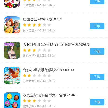
下载
儿童教育 /
142.6M
/
08-05
庄园合合2026下载v9.1.2
下载
休闲益智 /
332.6M
/
08-05
乡村狂想曲2.0完整汉化版下载官方2026最
新版v2.0
下载
角色扮演 /
183.6M
/
08-05
奇妙小镇农场破解版v9.93.00.00
下载
儿童教育 /
156.0M
/
08-05
收集全部无限金币免广告版v2.46.1
下载
破解游戏 /
186.9M
/
08-05