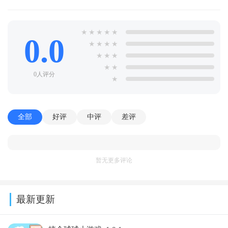
★
★
★
★
★
0.0
★
★
★
★
★
★
★
★
★
0人评分
★
全部
好评
中评
差评
暂无更多评论
最新更新