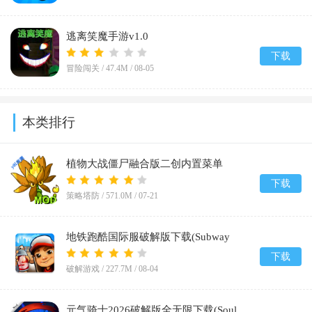
逃离笑魔手游v1.0
下载
冒险闯关 /
47.4M
/
08-05
本类排行
植物大战僵尸融合版二创内置菜单
(PlantsVsZombiesRH-Mod)v3.8.1
下载
策略塔防 /
571.0M
/
07-21
地铁跑酷国际服破解版下载(Subway
Surf)v3.67.0
下载
破解游戏 /
227.7M
/
08-04
元气骑士2026破解版全无限下载(Soul