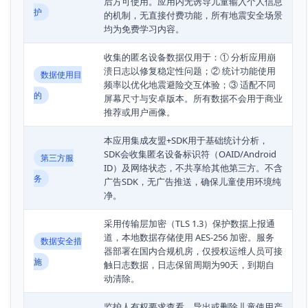
后方可使用。应用内无诱导儿童输入个人信息
护
的机制，无直接付费功能，所有地震安全场景
均为免费学习内容。
收集的匿名设备数据仅用于：① 分析应用崩
溃日志以修复稳定性问题；② 统计功能使用
数据使用目
频率以优化地震避险交互体验；③ 适配不同
的
屏幕尺寸与安卓版本。所有数据不会用于商业
推荐或用户画像。
本应用集成友盟+SDK用于基础统计分析，
SDK会收集匿名设备标识符（OAID/Android
第三方服
ID）及网络状态，不共享给其他第三方。不含
务
广告SDK，无广告推送，确保儿童使用环境纯
净。
采用传输层加密（TLS 1.3）保护数据上报通
道，本地数据存储使用 AES-256 加密。服务
数据安全措
器部署在国内合规机房，仅授权运维人员可接
施
触日志数据，日志保留周期为90天，到期自
动清除。
监护人有权要求查看、导出或删除儿童使用产