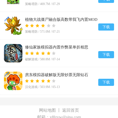
策略塔防 /
469.7M
/
07-29
植物大战僵尸融合版高数带我飞内置MOD
菜单(PlantsVsZombiesRH-Mod)v3.8.1
下载
策略塔防 /
571.0M
/
07-21
修仙家族模拟器内置作弊菜单折相思
v10.1.6
下载
破解游戏 /
580.8M
/
07-14
房东模拟器破解版无限钞票无限钻石
v1.87.5.2
下载
汉化游戏 /
503.9M
/
05-13
网站地图
丨
返回首页
邮箱：y8lzyw@sina.com