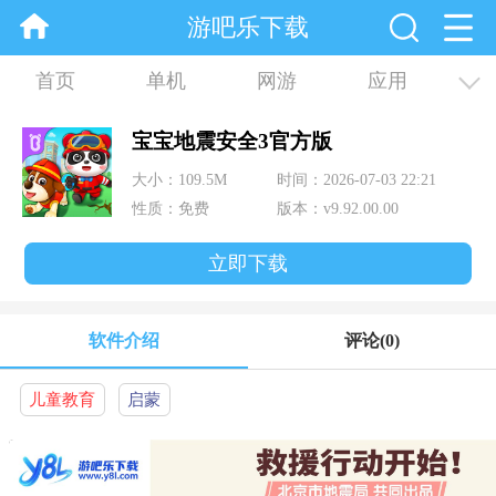
游吧乐下载
首页
单机
网游
应用
资讯
合集
宝宝地震安全3官方版
大小：109.5M
时间：2026-07-03 22:21
性质：免费
版本：v9.92.00.00
立即下载
软件介绍
评论
(0)
儿童教育
启蒙