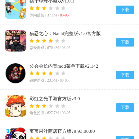
搞个球球小游戏v1.0.1
下载
休闲益智 /
37.1M
/
08-06
猫忍之心：Nachi完整版v1.0官方版
下载
恋爱养成 /
670.4M
/
08-05
公会会长内置mod菜单下载v2.142
下载
破解游戏 /
23.5M
/
08-05
彩虹之光手游官方版v3.0
下载
角色扮演 /
627.7M
/
08-05
宝宝果汁商店官方版v9.93.00.00