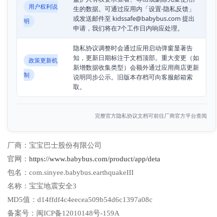
用户权利说
生的数据。可通过应用内「设置-隐私反馈」
或发送邮件至 kidssafe@babybus.com 提出
明
申请，我们将在7个工作日内响应处理。
隐私协议调整时会通过应用启动弹窗显著告
知，更新日期标注于文档顶部。重大变更（如
政策更新机
新增数据收集类型）会额外通过应用商店更新
制
说明同步公示。旧版本存档可向客服邮箱索
取。
完整官方隐私协议文档可前往厂商官方平台查阅
厂商：
宝宝巴士股份有限公司
官网：
https://www.babybus.com/product/app/deta
包名：
com.sinyee.babybus.earthquakeIII
名称：
宝宝地震安全3
MD5值：
d14ffdf4c4eecea509b54d6c1397a08c
备案号：
闽ICP备12010148号-159A