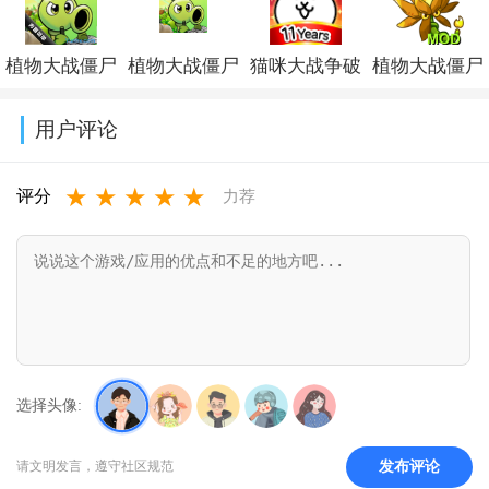
(Subway
最新版v3.4.0
本v52.1.2a破解
币无限闪电最
植物大战僵尸
植物大战僵尸
猫咪大战争破
植物大战僵尸
Surf)v3.67.0
版
新版v2.5.20
杂交版破解版
杂交版重制版
解版下载可扭
融合版二创内
用户评论
手机下载
手机版下载
蛋2026v15.5.0
置菜单
★
★
★
★
★
(Plants vs
v0.25.5
(PlantsVsZomb
评分
力荐
Zombies Super
Mod)v3.8.1
Hybrid)v0.25.5.0
选择头像:
发布评论
请文明发言，遵守社区规范