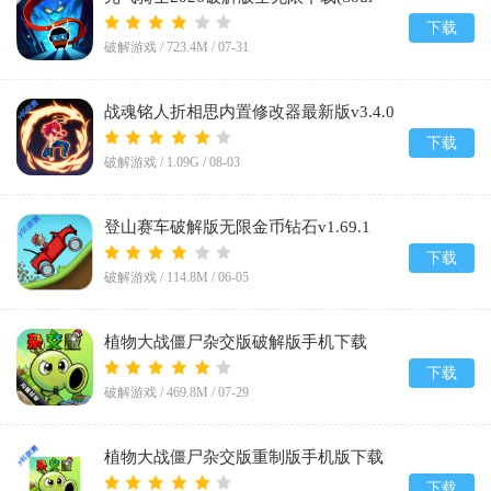
Knight)v8.4.0
下载
破解游戏 /
723.4M
/
07-31
战魂铭人折相思内置修改器最新版v3.4.0
下载
破解游戏 /
1.09G
/
08-03
登山赛车破解版无限金币钻石v1.69.1
下载
破解游戏 /
114.8M
/
06-05
植物大战僵尸杂交版破解版手机下载
(Plants vs Zombies Super Hybrid)v0.25.5.0
下载
破解游戏 /
469.8M
/
07-29
植物大战僵尸杂交版重制版手机版下载
v0.25.5
下载