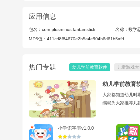
应用信息
包名：
com.plusminus.fantamstick
名称：
数学
MD5值：
411cd8f84670e2b5a4e904b6d61b5afd
热门专题
幼儿学前教育软件
儿童游戏大
幼儿学前教育
大家都知道幼儿时
编就为大家推荐几
小学识字表v1.0.0