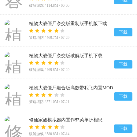
下载
破解游戏 /
114.8M
/
06-05
植物大战僵尸杂交版重制版手机版下载
v0.25.5
下载
策略塔防 /
469.7M
/
07-29
植物大战僵尸杂交版破解版手机下载
(Plants vs Zombies Super Hybrid)v0.25.5.0
下载
破解游戏 /
469.8M
/
07-29
植物大战僵尸融合版高数带我飞内置MOD
菜单(PlantsVsZombiesRH-Mod)v3.8.1
下载
策略塔防 /
571.0M
/
07-21
修仙家族模拟器内置作弊菜单折相思
v10.1.6
下载
破解游戏 /
580.8M
/
07-14