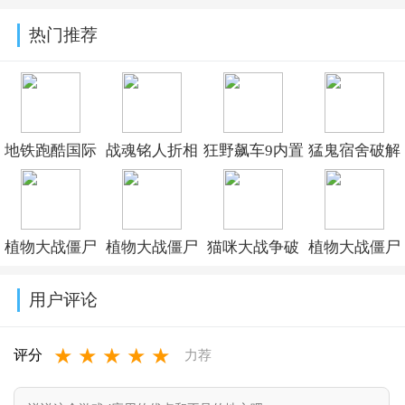
官方版
队破解版
方版
方版
热门推荐
v9.93.00.00
v9.92.50.00
v9.93.00.00
v9.93.00.00
地铁跑酷国际
战魂铭人折相
狂野飙车9内置
猛鬼宿舍破解
服破解版下载
思内置修改器
修改器最新版
版下载无限金
(Subway
最新版v3.4.0
本v52.1.2a破解
币无限闪电最
植物大战僵尸
植物大战僵尸
猫咪大战争破
植物大战僵尸
Surf)v3.67.0
版
新版v2.5.20
杂交版破解版
杂交版重制版
解版下载可扭
融合版二创内
用户评论
手机下载
手机版下载
蛋2026v15.5.0
置菜单
★
★
★
★
★
(Plants vs
v0.25.5
(PlantsVsZomb
评分
力荐
Zombies Super
Mod)v3.8.1