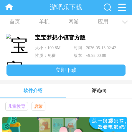
游吧乐下载
首页
单机
网游
应用
资讯
合集
宝宝梦想小镇官方版
大小：100.8M
时间：2026-05-13 02:42
性质：免费
版本：v9.92.00.00
立即下载
软件介绍
评论
(0)
儿童教育
启蒙