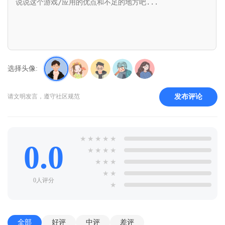
Hybrid)v0.25.5.0
选择头像:
发布评论
请文明发言，遵守社区规范
★
★
★
★
★
0.0
★
★
★
★
★
★
★
★
★
0人评分
★
全部
好评
中评
差评