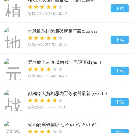
植物大战僵尸融合版二创内置菜单
(PlantsVsZombiesRH-Mod)v3.8.1
下载
策略塔防 /
571.0M
/
07-21
地铁跑酷国际服破解版下载(Subway
Surf)v3.67.0
下载
破解游戏 /
227.7M
/
08-04
元气骑士2026破解版全无限下载(Soul
Knight)v8.4.0
下载
破解游戏 /
723.4M
/
07-31
战魂铭人折相思内置修改器最新版v3.4.0
下载
破解游戏 /
1.09G
/
08-03
登山赛车破解版无限金币钻石v1.69.1