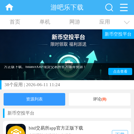
游吧乐下载
首页
单机
网游
应用
新币空投平台
资讯
合集
新币空投平台是为大家带来新币空投平台合集。这里包含
了各种新币空投平台软件可以自由选择，比如bitd交易所app官
方正版下载、binanceXRP现货交易所官方版等资源！
点击查看
38
个应用
|
2026-06-11 11:24
资源列表
评论
(0)
2026-06-11 11:24
新币空投平台
bitd交易所app官方正版下载